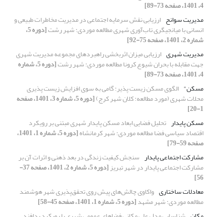
4، 1401، صفحه 73-89]
مدیریت سوانح
ارزیابی نقش سرمایه اجتماعی در مدیریت مخاطرات طبیعی و
انسانی با میانجیگری تاب‌آوری شهری مطالعه موردی: شهر رشت
[دوره 5،
شماره 2، 1401، صفحه 75-92]
مدیریت شهری
ارزیابی میزان اثربخشی راهبردهای مجموعه مدیریت شهری
جهت مقابله با بحران شیوع کرونا مطالعه موردی: شهر رشت
[دوره 5، شماره
4، 1401، صفحه 73-89]
مسکن"
الگوی مسکن زیست پذیر: گامی به سوی افزایش زیست پذیری
محلات شهری (مورد مطالعه: کلان شهر کرج)
[دوره 5، شماره 3، 1401، صفحه
1-20]
مسکن پایدار
تحلیل فضایی ابعاد مسکن پایدار شهری مبتنی بر رویکرد
اقتصاد سیاسی فضا مطالعه موردی: شهر کرمانشاه
[دوره 5، شماره 1، 1401،
صفحه 59-79]
مشارکت اجتماعی پایدار
سنجش کیفیت زندگی در بعد ذهنی و اثرات آن بر
مشارکت اجتماعی پایدار در شهر تبریز
[دوره 5، شماره 2، 1401، صفحه 37-
56]
معادلات ساختاری
واکاوی چالش‌های پیش روی تحقق‌پذیری شهر هوشمند
مطالعه موردی: شهر مشهد
[دوره 5، شماره 1، 1401، صفحه 45-58]
مکان
شناسایی مدل علی مکانی فضاهای عمومی شهری با رویکرد پدافند