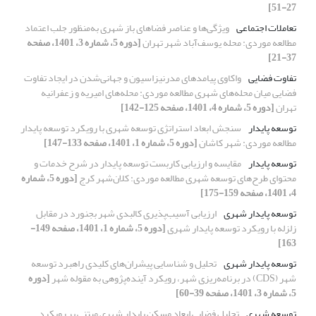
27-51]
تعاملات اجتماعی
ویژگی‌ها و عناصر فضاهای باز شهری به‌منظور جلب اعتماد
مطالعه موردی: محله یوسف‌آباد شهر تهران
[دوره 5، شماره 3، 1401، صفحه
37-21]
تفاوت فضایی
واکاوی پیامدهای مدرنیزاسیون و جهانی‌شدن در ایجاد تفاوت
فضایی میان محله‌های شهری مطالعه موردی: محله‌های امیریه و زعفرانیه
تهران
[دوره 5، شماره 4، 1401، صفحه 125-142]
توسعه پایدار
سنجش ابعاد استراتژی توسعه شهری با رویکرد توسعه پایدار
مطالعه موردی: شهر کاشان
[دوره 5، شماره 1، 1401، صفحه 133-147]
توسعه پایدار
مقایسه و ارزیابی کاربست توسعه پایدار در شرح خدمات و
محتوای طرح‌های توسعه شهری مطالعه موردی: کلان‌شهر کرج
[دوره 5، شماره
4، 1401، صفحه 159-175]
توسعه پایدار شهری
ارزیابی آسیب‌پذیری کالبدی شهر بجنورد در مقابل
زلزله با رویکرد توسعه پایدار شهری
[دوره 5، شماره 1، 1401، صفحه 149-
163]
توسعه پایدار شهری
تحلیل و شناسایی پیشران‌های کلیدی راهبرد توسعه
شهر (CDS) در برنامه‌ریزی شهر، رویکرد آینده‌پژوهی به مقوله شهر
[دوره
5، شماره 3، 1401، صفحه 39-60]
توسعه شهری
تحلیل فضایی ابعاد مسکن پایدار شهری مبتنی بر رویکرد