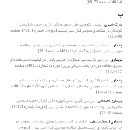
4، 1401، صفحه 73-89]
پ
پارک شهری
تبیین الگوهای رفتار جمعی و تأثیر آن بر رشد و شکوفایی
کودکان در فضاهای عمومی کلان‌شهر مشهد
[دوره 5، شماره 1، 1401، صفحه
99-115]
پایداری
سنجش شاخص‌های توسعه در پایداری نواحی شهری مطالعه
موردی: شهر ایلام
[دوره 5، شماره 1، 1401، صفحه 1-15]
پایداری
بررسی بازشناسی اصول بازآفرینی پایدار در کیفیت‌بخشی فضاهای
شهری مطالعه موردی: بافت تاریخی تبریز
[دوره 5، شماره 1، 1401، صفحه
117-132]
پایداری
تبیین الگوی پایداری شهرهای ساحلی با رویکرد درآمد سازی
ورزشی مطالعه موردی: والیبال ساحلی بندر ترکمن
[دوره 5، شماره 2، 1401،
صفحه 131-144]
پایداری اجتماعی
بررسی تأثیر پاندمی کووید19 بر کارکردهای اجتماعی
مکان‌های سوم مطالعه موردی: کافه‌های شهر تبریز
[دوره 5، شماره 3، 1401،
صفحه 61-70]
پایداری زیست‌محیطی
تحلیلی بر آینده سیستم‌های حمل‌ونقل عمومی در
چارچوب پایداری زیست‌محیطی مطالعه موردی: کلان‌شهر تهران
[دوره 5،