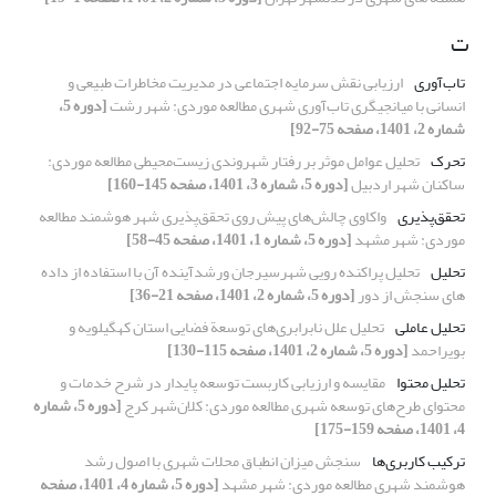
ت
تاب‌آوری
ارزیابی نقش سرمایه اجتماعی در مدیریت مخاطرات طبیعی و
انسانی با میانجیگری تاب‌آوری شهری مطالعه موردی: شهر رشت
[دوره 5،
شماره 2، 1401، صفحه 75-92]
تحرک
تحلیل عوامل موثر بر رفتار شهروندی زیست‌محیطی مطالعه موردی:
ساکنان شهر اردبیل
[دوره 5، شماره 3، 1401، صفحه 145-160]
تحقق‌پذیری
واکاوی چالش‌های پیش روی تحقق‌پذیری شهر هوشمند مطالعه
موردی: شهر مشهد
[دوره 5، شماره 1، 1401، صفحه 45-58]
تحلیل
تحلیل پراکنده رویی شهرسیرجان ورشدآینده آن با استفاده از داده
های سنجش از دور
[دوره 5، شماره 2، 1401، صفحه 21-36]
تحلیل عاملی
تحلیل علل نابرابری‌های توسعة فضایی استان کهگیلویه و
بویراحمد
[دوره 5، شماره 2، 1401، صفحه 115-130]
تحلیل محتوا
مقایسه و ارزیابی کاربست توسعه پایدار در شرح خدمات و
محتوای طرح‌های توسعه شهری مطالعه موردی: کلان‌شهر کرج
[دوره 5، شماره
4، 1401، صفحه 159-175]
ترکیب کاربری‌ها
سنجش میزان انطباق محلات شهری با اصول رشد
هوشمند شهری مطالعه موردی: شهر مشهد
[دوره 5، شماره 4، 1401، صفحه