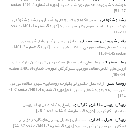
هوشمند شهری مطالعه موردی: شهر مشهد
[دوره 5، شماره 4، 1401، صفحه
27-51]
رشد و شکوفایی
تبیین الگوهای رفتار جمعی و تأثیر آن بر رشد و شکوفایی
کودکان در فضاهای عمومی کلان‌شهر مشهد
[دوره 5، شماره 1، 1401، صفحه
99-115]
رفتار شهروندی زیست‌محیطی
تحلیل عوامل موثر بر رفتار شهروندی
زیست‌محیطی مطالعه موردی: ساکنان شهر اردبیل
[دوره 5، شماره 3، 1401،
صفحه 145-160]
رفتار مسئولانه
رفتارهای حامی محیط‌زیست در بین شهروندان و ارتباط آن با
ارزش‌های اخلاقی مطالعه موردی: شهر گرگان
[دوره 5، شماره 4، 1401، صفحه
91-106]
روستا – شهر
ارائه مدل حکمروائی یکپارچه روستایی- شهری مطالعه موردی:
شهرستان‌های حوزه شمالی استان ایلام
[دوره 5، شماره 4، 1401، صفحه 107-
124]
رویکرد پویش ساختاری-کارکردی
پاسخ به ”نقد علمی و نقد پویش
ساختاری–کارکردی“
[دوره 5، شماره 4، 1401، صفحه 1-26]
رویکرد تحلیل ساختاری
شناسایی و تحلیل پیشران‌های کلیدی مؤثر بر
اسکان غیررسمی در شهر بجنورد
[دوره 5، شماره 2، 1401، صفحه 57-74]