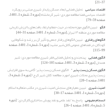
37-21]
اقتصاد سیاسی
تحلیل فضایی ابعاد مسکن پایدار شهری مبتنی بر رویکرد
اقتصاد سیاسی فضا مطالعه موردی: شهر کرمانشاه
[دوره 5، شماره 1، 1401،
صفحه 59-79]
الگو
تبیین الگوی موزه محله در جهت حفظ و ارتقاء بافت‌های با ارزش تاریخی
مطالعه موردی منطقه ۱۲ تهران
[دوره 5، شماره 1، 1401، صفحه 31-44]
الگوهای رفتاری
تبیین الگوهای رفتار جمعی و تأثیر آن بر رشد و شکوفایی
کودکان در فضاهای عمومی کلان‌شهر مشهد
[دوره 5، شماره 1، 1401، صفحه
99-115]
الگوی فضایی
پهنه‌بندی و تحلیل فضایی فقر شهری مطالعه موردی: شهر
همدان
[دوره 5، شماره 3، 1401، صفحه 105-124]
الگوی مسکن زیست پذیر "
الگوی مسکن زیست پذیر: گامی به سوی افزایش
زیست پذیری محلات شهری (مورد مطالعه: کلان شهر کرج)
[دوره 5، شماره 3،
1401، صفحه 1-20]
امنیت شهری
تبیین معیارهای سنجش امنیت شهری در مکتب متعالیه اسلام
[دوره 5، شماره 1، 1401، صفحه 17-30]
انسجام مفهومی
پاسخ به ”نقد علمی و نقد پویش ساختاری–کارکردی“
[دوره
5، شماره 4، 1401، صفحه 1-26]