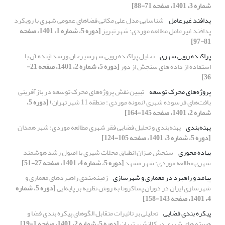
شماره 3، 1401، صفحه 71-88]
پدافند غیرعامل
شناسایی مدل علی مکانی فضاهای عمومی شهری با رویکرد
پدافند غیرعامل مطالعه موردی: شهر تبریز
[دوره 5، شماره 1، 1401، صفحه
81-97]
پراکنده رویی شهری
تحلیل پراکنده رویی شهرسیرجان ورشدآینده آن با
استفاده از داده های سنجش از دور
[دوره 5، شماره 2، 1401، صفحه 21-
36]
پروژه‌های محرک توسعه
تبیین نقش پروژه‌های محرک توسعه در بازآفرینی
بافت‌های فرسوده شهری (نمونه موردی : منطقه 11 شهر تهران)
[دوره 5،
شماره 2، 1401، صفحه 145-164]
پهنه‌بندی
پهنه‌بندی و تحلیل فضایی فقر شهری مطالعه موردی: شهر همدان
[دوره 5، شماره 3، 1401، صفحه 105-124]
پیاده محوری
سنجش میزان انطباق محلات شهری با اصول رشد هوشمند
شهری مطالعه موردی: شهر مشهد
[دوره 5، شماره 4، 1401، صفحه 27-51]
پیامد و راهبرد در معماری و شهرسازی
زمینه‌بندی راهبردهای معماری و
شهرسازی ایران در دوران پساکرونا به روش نظریه بر پایه‌ایی
[دوره 5، شماره
4، 1401، صفحه 143-158]
پیکره بندی فضایی
تحلیلی بر تاثیرات متقابل الگوهای پیکره بندی فضا و
هسته های شهری در کلانشهر تهران
[دوره 5، شماره 2، 1401، صفحه 1-19]