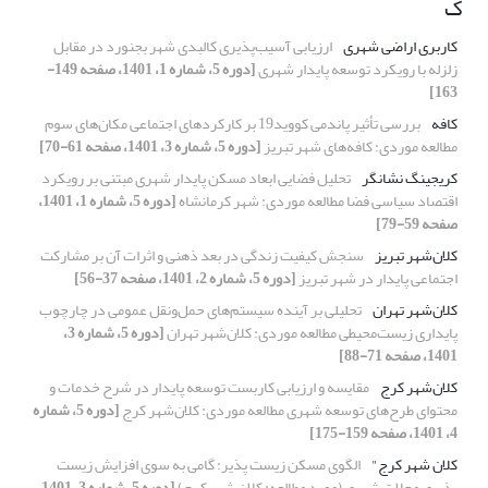
ک
کاربری اراضی شهری
ارزیابی آسیب‌پذیری کالبدی شهر بجنورد در مقابل
زلزله با رویکرد توسعه پایدار شهری
[دوره 5، شماره 1، 1401، صفحه 149-
163]
کافه
بررسی تأثیر پاندمی کووید19 بر کارکردهای اجتماعی مکان‌های سوم
مطالعه موردی: کافه‌های شهر تبریز
[دوره 5، شماره 3، 1401، صفحه 61-70]
کریجینگ نشانگر
تحلیل فضایی ابعاد مسکن پایدار شهری مبتنی بر رویکرد
اقتصاد سیاسی فضا مطالعه موردی: شهر کرمانشاه
[دوره 5، شماره 1، 1401،
صفحه 59-79]
کلان‌شهر تبریز
سنجش کیفیت زندگی در بعد ذهنی و اثرات آن بر مشارکت
اجتماعی پایدار در شهر تبریز
[دوره 5، شماره 2، 1401، صفحه 37-56]
کلان‌شهر تهران
تحلیلی بر آینده سیستم‌های حمل‌ونقل عمومی در چارچوب
پایداری زیست‌محیطی مطالعه موردی: کلان‌شهر تهران
[دوره 5، شماره 3،
1401، صفحه 71-88]
کلان‌شهر کرج
مقایسه و ارزیابی کاربست توسعه پایدار در شرح خدمات و
محتوای طرح‌های توسعه شهری مطالعه موردی: کلان‌شهر کرج
[دوره 5، شماره
4، 1401، صفحه 159-175]
کلان شهر کرج"
الگوی مسکن زیست پذیر: گامی به سوی افزایش زیست
پذیری محلات شهری (مورد مطالعه: کلان شهر کرج)
[دوره 5، شماره 3، 1401،