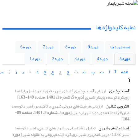
نمایه کلیدواژه ها
همه دوره ها
دوره 9
دوره 8
دوره 7
دوره 6
دوره 5
دوره 4
دوره 3
دوره 2
دوره 1
همه
آ
ا
ب
پ
ت
ث
ج
چ
ح
خ
د
ذ
ر
ز
ژ
س
آ
آسیب‌پذیری
ارزیابی آسیب‌پذیری کالبدی شهر بجنورد در مقابل زلزله با
رویکرد توسعه پایدار شهری
[دوره 5، شماره 1، 1401، صفحه 149-163]
آنتروپی شانون
ارزیابی ظرفیت‌های درونی شهری با تأکید بر راهبرد توسعه
میان‌افزا مطالعه موردی: شهر اردبیل
[دوره 5، شماره 3، 1401، صفحه 89-
104]
آینده پژوهی شهری
تحلیل و شناسایی پیشران‌های کلیدی راهبرد توسعه
شهر (CDS) در برنامه‌ریزی شهر، رویکرد آینده‌پژوهی به مقوله شهر
[دوره