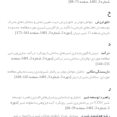
شماره 3، 1401، صفحه 71-88]
خ
خلق ارزش
عوامل موثر بر خلق ارزش جهت تعیین نقش و عملکردهای محرک
توسعه در بافت‌های تاریخی با تأکید بر بازآفرینی شهری موردمطالعه: محدوده
تاریخی منطقه 11 شهر تهران
[دوره 5، شماره 3، 1401، صفحه 161-175]
د
درآمد
تبیین الگوی پایداری شهرهای ساحلی با رویکرد درآمد سازی ورزشی
مطالعه موردی: والیبال ساحلی بندر ترکمن
[دوره 5، شماره 2، 1401، صفحه
131-144]
دل‌بستگی مکانی
تحلیل عوامل موثر بر رفتار شهروندی زیست‌محیطی مطالعه
موردی: ساکنان شهر اردبیل
[دوره 5، شماره 3، 1401، صفحه 145-160]
ر
راهبرد توسعه شهر
تحلیل و شناسایی پیشران‌های کلیدی راهبرد توسعه
شهر (CDS) در برنامه‌ریزی شهر، رویکرد آینده‌پژوهی به مقوله شهر
[دوره
5، شماره 3، 1401، صفحه 39-60]
رشد هوشمند شهری
سنجش میزان انطباق محلات شهری با اصول رشد