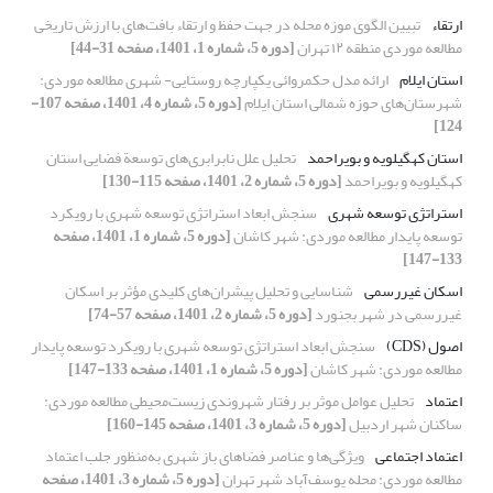
ارتقاء
تبیین الگوی موزه محله در جهت حفظ و ارتقاء بافت‌های با ارزش تاریخی
مطالعه موردی منطقه ۱۲ تهران
[دوره 5، شماره 1، 1401، صفحه 31-44]
استان ایلام
ارائه مدل حکمروائی یکپارچه روستایی- شهری مطالعه موردی:
شهرستان‌های حوزه شمالی استان ایلام
[دوره 5، شماره 4، 1401، صفحه 107-
124]
استان کهگیلویه و بویراحمد
تحلیل علل نابرابری‌های توسعة فضایی استان
کهگیلویه و بویراحمد
[دوره 5، شماره 2، 1401، صفحه 115-130]
استراتژی توسعه شهری
سنجش ابعاد استراتژی توسعه شهری با رویکرد
توسعه پایدار مطالعه موردی: شهر کاشان
[دوره 5، شماره 1، 1401، صفحه
133-147]
اسکان غیررسمی
شناسایی و تحلیل پیشران‌های کلیدی مؤثر بر اسکان
غیررسمی در شهر بجنورد
[دوره 5، شماره 2، 1401، صفحه 57-74]
اصول (CDS)
سنجش ابعاد استراتژی توسعه شهری با رویکرد توسعه پایدار
مطالعه موردی: شهر کاشان
[دوره 5، شماره 1، 1401، صفحه 133-147]
اعتماد
تحلیل عوامل موثر بر رفتار شهروندی زیست‌محیطی مطالعه موردی:
ساکنان شهر اردبیل
[دوره 5، شماره 3، 1401، صفحه 145-160]
اعتماد اجتماعی
ویژگی‌ها و عناصر فضاهای باز شهری به‌منظور جلب اعتماد
مطالعه موردی: محله یوسف‌آباد شهر تهران
[دوره 5، شماره 3، 1401، صفحه