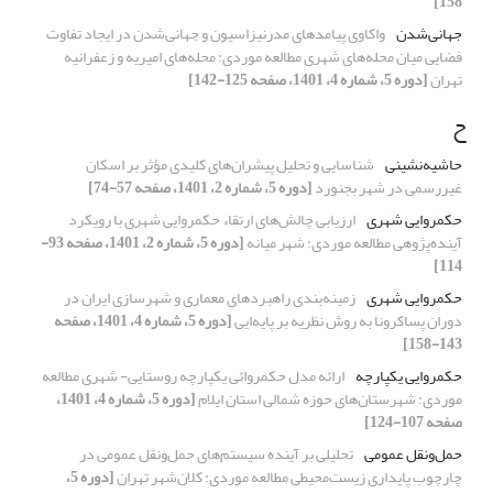
158]
جهانی‌شدن
واکاوی پیامدهای مدرنیزاسیون و جهانی‌شدن در ایجاد تفاوت
فضایی میان محله‌های شهری مطالعه موردی: محله‌های امیریه و زعفرانیه
تهران
[دوره 5، شماره 4، 1401، صفحه 125-142]
ح
حاشیه‌نشینی
شناسایی و تحلیل پیشران‌های کلیدی مؤثر بر اسکان
غیررسمی در شهر بجنورد
[دوره 5، شماره 2، 1401، صفحه 57-74]
حکمروایی شهری
ارزیابی چالش‌های ارتقاء حکمروایی شهری با رویکرد
آینده‌پژوهی مطالعه موردی: شهر میانه
[دوره 5، شماره 2، 1401، صفحه 93-
114]
حکمروایی شهری
زمینه‌بندی راهبردهای معماری و شهرسازی ایران در
دوران پساکرونا به روش نظریه بر پایه‌ایی
[دوره 5، شماره 4، 1401، صفحه
143-158]
حکمروایی یکپارچه
ارائه مدل حکمروائی یکپارچه روستایی- شهری مطالعه
موردی: شهرستان‌های حوزه شمالی استان ایلام
[دوره 5، شماره 4، 1401،
صفحه 107-124]
حمل‌ونقل عمومی
تحلیلی بر آینده سیستم‌های حمل‌ونقل عمومی در
چارچوب پایداری زیست‌محیطی مطالعه موردی: کلان‌شهر تهران
[دوره 5،