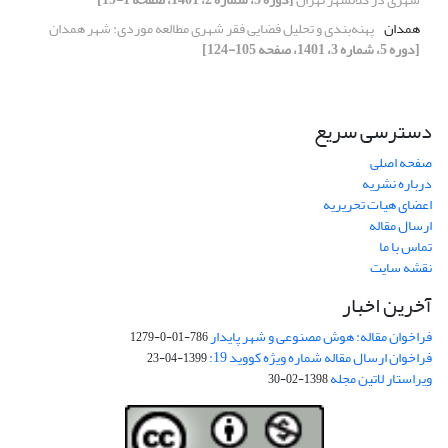
همدان
پهنه‌بندی و تحلیل فضایی فقر شهری مطالعه موردی: شهر همدان
[دوره 5، شماره 3، 1401، صفحه 105-124]
دسترسی سریع
صفحه اصلی
درباره نشریه
اعضای هیات تحریریه
ارسال مقاله
تماس با ما
نقشه سایت
آخرین اخبار
فراخوان مقاله: هوش مصنوعی و شهر پایدار
786-01-0-1279
فراخوان ارسال مقاله شماره ویژه کووید 19:
1399-04-23
ویراستار لاتین مجله
1398-02-30