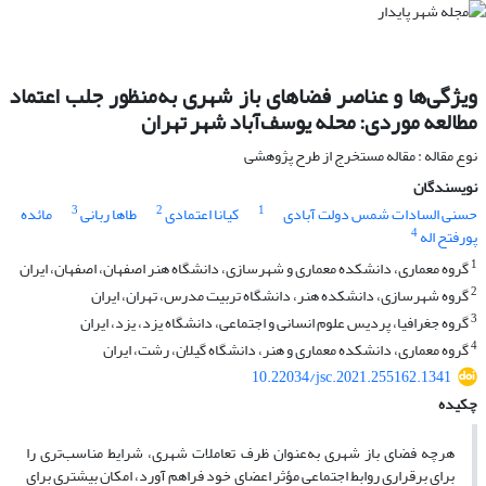
ویژگی‌ها و عناصر فضاهای باز شهری به‌منظور جلب اعتماد
مطالعه موردی: محله یوسف‌آباد شهر تهران
نوع مقاله : مقاله مستخرج از طرح پژوهشی
نویسندگان
3
2
1
حسنی السادات شمس دولت آبادی
کیانا اعتمادی
طاها ربانی
مائده
4
پورفتح اله
1
گروه معماری، دانشکده معماری و شهرسازی، دانشگاه هنر اصفهان، اصفهان، ایران
2
گروه شهرسازی، دانشکده هنر، دانشگاه تربیت مدرس، تهران، ایران
3
گروه جغرافیا، پردیس علوم انسانی و اجتماعی، دانشگاه یزد، یزد، ایران
4
گروه معماری، دانشکده معماری و هنر، دانشگاه گیلان، رشت، ایران
10.22034/jsc.2021.255162.1341
چکیده
هرچه فضای باز شهری به‌عنوان ظرف تعاملات شهری، شرایط مناسب‌تری را
برای برقراری روابط اجتماعی مؤثر اعضای خود فراهم آورد، امکان بیشتری برای