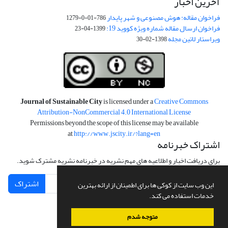
آخرین اخبار
فراخوان مقاله: هوش مصنوعی و شهر پایدار
786-01-0-1279
فراخوان ارسال مقاله شماره ویژه کووید 19:
1399-04-23
ویراستار لاتین مجله
1398-02-30
Journal of Sustainable City
is licensed under a
Creative Commons
Attribution-NonCommercial 4.0 International License
Permissions beyond the scope of this license may be available
at
http://www.jscity.ir/?lang=en
اشتراک خبرنامه
برای دریافت اخبار و اطلاعیه های مهم نشریه در خبرنامه نشریه مشترک شوید.
اشتراک
این وب سایت از کوکی ها برای اطمینان از ارائه بهترین
خدمات استفاده می کند.
متوجه شدم
سامانه مدیریت نشریات علمی.
طراحی و پیاده سازی از
سیناوب