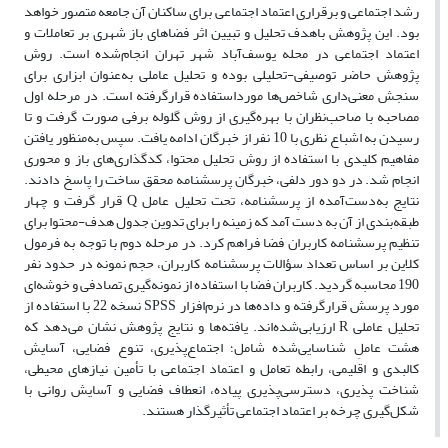
رشد اجتماعی و برقراری اعتماد اجتماعی برای ساکنان آن جامعه متصور خواهد
بود. این پژوهش باهدف تحلیل و تبیین اثر فضاهای باز شهری بر تعاملات و
اعتماد اجتماعی در محله یوسف‌آباد شهر تهران انجام‌شده است. روش
پژوهش حاضر توصیفی-تحلیلی بوده و تحلیل عاملی به‌عنوان ابزاری برای
سنجش معنی‌داری شاخص‌ها مورداستفاده قرارگرفته است. در مرحله اول
مصاحبه با صاحب‌نظران با بهره‌گیری از روش گلوله برفی صورت گرفت و تا
رسیدن به اشباع نظری با 10 نفر از خبرگان ادامه یافت. سپس به‌منظور یافتن
مفاهیم کلیدی با استفاده از روش تحلیل محتوا، کدگذاری‌های باز و محوری
انجام شد. در دو دور دلفی، خبرگان پرسشنامه محقق ساخت را پاسخ دادند.
نتایج به‌دست‌آمده از پرسشنامه، تحت تحلیل عامل Q قرار گرفت و چهار
طبقه‌بندی از آن به دست آمد که زمینه را برای تدوین جدول هدف-محتوا برای
تنظیم پرسشنامه کاربران فضا فراهم کرد. در مرحله دوم با توجه به فرمول
کلاین بر اساس تعداد سؤالات پرسشنامه کاربران، حجم نمونه در حدود نفر
190 محاسبه گردید. کاربران فضا با استفاده از نمونه‌گیری تصادفی و خوشه‌ای
مورد پرسش قرارگرفته و داده‌ها در نرم‌افزار SPSS نسخه 22 با استفاده از
تحلیل عاملی R ارزیابی‌شده‌اند. یافته‌ها و نتایج پژوهش نشان می‌دهد که
هشت عاملِ شناسایی‌شده شامل؛ اجتماع‌پذیری، تنوع فضایی، آسایش
کالبدی و اقلیمی، رابطه تعامل و اعتماد اجتماعی با تأمین نیازهای محیطی،
شناخت پذیری، دسترسی‌پذیری پیاده، انعطاف فضایی و آسایش روانی با
شکل‌گیری چرخه بر اعتماد اجتماعی تأثیرگذار هستند.