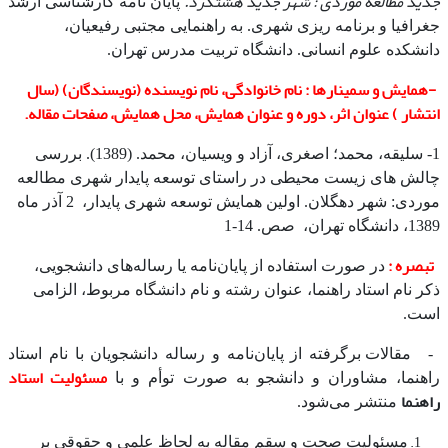
جدید مطالعه موردی : شهر جدید هشتگرد.
پایان نامه کارشناسی ارشد
جغرافیا و برنامه ریزی شهری. به راهنمایی مجتبی رفیعیان،
دانشکده علوم انسانی. دانشگاه تربیت مدرس تهران.
-همایش و سمینارها :
نام خانوادگی، نام نویسنده (نویسند­گان) (سال
انتشار ) عنوان اثر، دوره و عنوان همایش، محل همایش،
صفحات مقاله.
1- سلیقه، محمد؛ اصغری، آزاد و ویسیان، محمد. (1389). بررسی
چالش های زیست محیطی در راستای توسعه پایدار شهری مطالعه
موردی: شهر دهگلان. اولین همایش توسعه شهری پایدار، 2 آذر ماه
1389، دانشگاه تهران، صص. 14-1
تبصره :
در صورت استفاده از پایان‌نامه یا رساله‌های دانشجویی،
ذکر نام استاد راهنما، عنوان رشته و نام دانشگاه مربوط، الزامی
است.
-
مقالات برگرفته از پایان‌نامه و رساله­ دانشجویان با نام استاد
مسئولیت استاد
راهنما، مشاوران و دانشجو به‌ صورت توأم و با
راهنما
منتشر می‌شود.
مسئولیت صحت و سقم مقاله به ‌لحاظ علمی و حقوقی بر