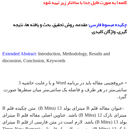
کلمه) به صورت فایل جدا با ساختار زیر تهیه شود
چکیده مبسوط فارسی:
مقدمه، روش تحقیق، بحث و یافته ها، نتیجه
گیری، واژگان کلیدی.
Extended Abstract:
Introduction, Methodology, Results and
discussion, Conclusion, Keywords
-
حروفچینی مقاله باید در برنامه Word و با رعایت حاشیه 3
سانتی‌متر در هر طرف و فاصله یک سانتی‌متر میان سطرها صورت
گیرد.
-عنوان مقاله قلم B میترای بولد 13 (B Mitra) متن چکیده قلم B
میترای نازک 12 (B Mitra) باشد. عناوین اصلی مقاله قلم B میترای
بولد 13 (B Mitra) باشد. لازم است در متن فارسی از قلم B میترای
نازک 13 (B Mitra) و در متن لاتین از قلم تایمز(Times New Roman