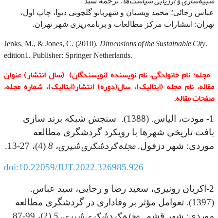
شبیه‌سازی و ارزیابی سیاست‌ها
. ترجمه سید
عباس رجائی؛ محمد ویسیان و شهربانو گلچوبی دیوا، چاپ اول،
تهران: انتشارات مرکز مطالعات و برنامه‌ریزی شهر تهران‏‫.
Dimensions of the Sustainable City
Jenks, M., & Jones, C. (2010).
.
edition1. Publisher: Springer Netherlands.
مجله: نام خانوادگی، نام نویسنده (نویسند­گان) (سال انتشار) عنوان
مقاله، نام مجله (ایتالیک)، سال(دوره) انتشار(ایتالیک)، شماره مجله،
صفحات مقاله.
1- مودت، الیاس. (1388). سنجش شبکه برند سازی
بافت تاریخی شهرها با رویکرد گردشگری مطالعه
مجله گردشگری شهری
8
موردی: شهر دزفول.
،
(4)، 27-13.
doi:10.22059/JUT.2022.326985.926
2-اکریان رونیزی، سعید رضا و رجایی، سید عباس.
(1397). تعوامل مؤثر بر وفاداری در گردشگری مطالعه
مجله گردشگری شهری
، 5
موردی: شهر قشم.
(2)، 99-87.