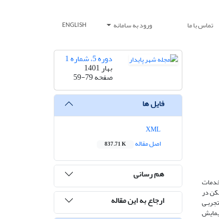
تماس با ما
ورود به سامانه
ENGLISH
دوره 5، شماره 1
بهار 1401
صفحه
59-79
فایل ها
XML
اصل مقاله
837.71 K
هم رسانی
خدمات
کن در
ارجاع به این مقاله
تجربـی
 کرمانشاه از تکنیک پیمایش