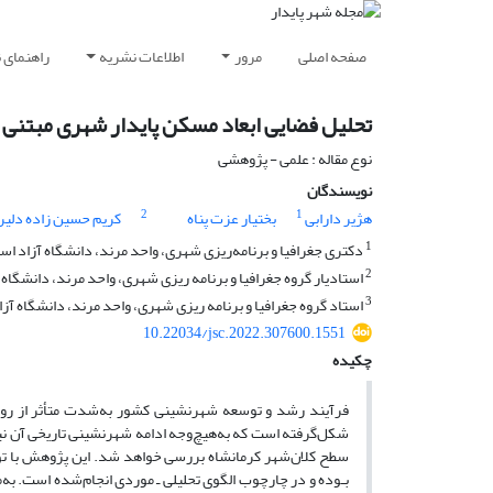
صفحه اصلی
مرور
اطلاعات نشریه
راهنمای 
تحلیل فضایی ابعاد مسکن پایدار شهری مبتنی 
نوع مقاله : علمی - پژوهشی
نویسندگان
2
1
هژیر دارابی
بختیار عزت پناه
کریم حسین زاده دلیر
1
دکتری جغرافیا و برنامه‌ریزی شهری، واحد مرند، دانشگاه آزاد اسلا
2
استادیار گروه جغرافیا و برنامه ریزی شهری، واحد مرند، دانشگاه آ
3
استاد گروه جغرافیا و برنامه ریزی شهری، واحد مرند، دانشگاه آزاد
10.22034/jsc.2022.307600.1551
چکیده
فرآیند رشد و توسعه شهرنشینی کشور به‌شدت متأثر از روی
شکل‌گرفته است که به‌هیچ‌وجه ادامه شهرنشینی تاریخی آن ن
سطح کلان‌شهر کرمانشاه بررسی خواهد شد. این پژوهش با توجه 