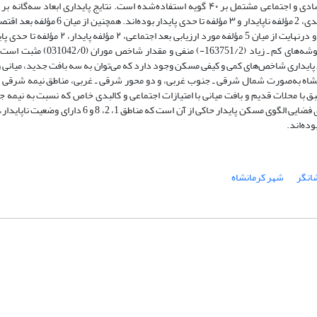
بلوک آماری و ابزار پرسشنامه در ۳ بعد پایداری کالبدی، اقتصادی و اجتماعی مشتمل بر ۴۰ گویه استفاده‌شده است. نتایج پایداری ابعاد س
مورد ناپایدار بوده است. مقدار شاخص Z-score در توزیع خوشه‌های کم ـ زیاد (163751/2-) منفی
ایداری شاخص‌های کمی و کیفی مسکن وجود دارد که می‌توان به سه بافت جدید، میانی و
شاه به‌صورت شمال شرقی ـ جنوب غربی، و دو محور شرقی ـ غربی، مناطق نیمه شرقی ش
ق با محلات قدیم و بافت میانی با امتیازات اجتماعی و کالبدی خاص که نسبت به نیمه ج
شمال غربی از طیف وسیعی برخوردار است. همچنین تفاوت‌های فضایی الگوی مسکن پایدار حاکی از آن است که مناطق 1، 2، 8
انگر
شهر کرمانشاه