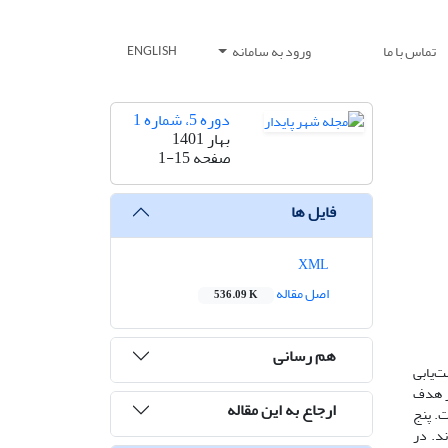
تماس با ما
ورود به سامانه
ENGLISH
دوره 5، شماره 1
بهار 1401
صفحه
1-15
فایل ها
XML
اصل مقاله
536.09 K
هم رسانی
‌یابی
ر هدف
ارجاع به این مقاله
ت. پنج
د. در