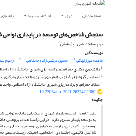
صفحه اصلی
مرور
اطلاعات نشریه
راهنمای 
سنجش شاخص‌های توسعه در پایداری نواحی شهر
نوع مقاله : علمی - پژوهشی
نویسندگان
2
1
فاطمه میرزابیگی
حسین مجتبی زاده خانقاهی
رحیم سر
1
دانشجوی دکتری جغرافیا و برنامه‌ریزی شهری، دانشگاه آزاد اسلامی
2
استادیار گروه جغرافیا و برنامه‌ریزی شهری، واحد تهران مرکزی، دا
3
استاد جغرافیا و برنامه‌ریزی شهری، دانشگاه آزاد اسلامی، واحد عل
10.22034/jsc.2021.263247.1380
چکیده
یکی از اصول توسعه پایدار شهری، دست‌یابی عادلانه نواح
به توسعه پایدار شهری دارد. در این راستا هدف پژوهش حا
توسعه‌ای- کاربردی، و ازنظر متدولوژی توصیفی – تحلیلی می‌باش
شاخص کالبدی، اقتصادی، اجتماعی، امنیت، زیست‌محیطی به‌