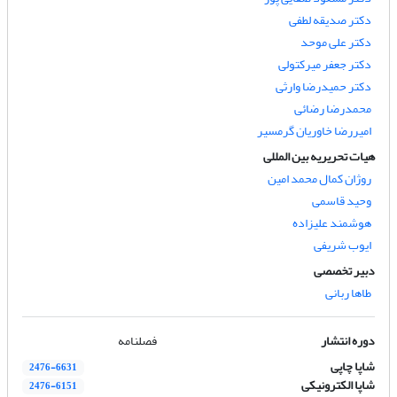
دکتر صدیقه لطفی
دکتر علی موحد
دکتر جعفر میرکتولی
دکتر حمیدرضا وارثی
محمد‌رضا رضائی
امیررضا خاوریان گرمسیر
هیات تحریریه بین المللی
روژان کمال محمد امین
وحید قاسمی
هوشمند علیزاده
ایوب شریفی
دبیر تخصصی
طاها ربانی
دوره انتشار
فصلنامه
شاپا چاپی
2476-6631
شاپا الکترونیکی
2476-6151