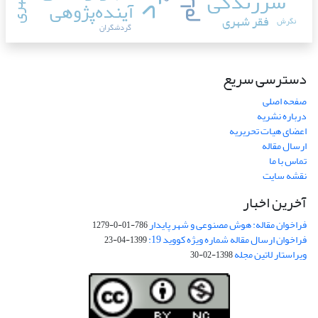
سرزندگی
آینده‌پژوهی
فقر شهری
نگرش
گردشگران
دسترسی سریع
صفحه اصلی
درباره نشریه
اعضای هیات تحریریه
ارسال مقاله
تماس با ما
نقشه سایت
آخرین اخبار
فراخوان مقاله: هوش مصنوعی و شهر پایدار
786-01-0-1279
فراخوان ارسال مقاله شماره ویژه کووید 19:
1399-04-23
ویراستار لاتین مجله
1398-02-30