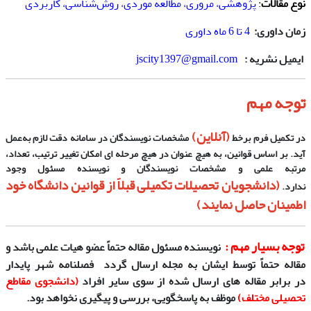
نوع مقالات
:
پژوهشی، مروری، مطالعه موردی، روش‌شناسی، کاربردی
زمان داوری:
4 تا 6 ماه داوری
ایمیل نشریه :
jscity1397@gmail.com
توجه مهم
(آنلاین)
در تکمیل فرم برخط
مشخصات نویسندگان در سامانه دقت لازم به‌عمل
آید. بر اساس قوانین، به هیچ عنوان در هیچ مرحله ای امکان تغییر ترتیب، تعداد،
مرتبه علمی و مشخصات نویسندگان و نویسنده مسئول وجود
(دانشجویان تحصیلات تکمیلی قبلاً از قوانین دانشگاه خود
ندارد.
اطمینان حاصل نمایند)
توجه بسیار مهم :
نویسنده مسئول
مقاله حتماً عضو هیات علمی باشد
و
مقاله حتماً توسط ایشان
به مجله ارسال گردد
فصلنامه شهر پایدار
در
برابر مقاله های ارسال شده از سوی سایر افراد
(دانشجوی مقاطع
تحصیلی مختلف)
موظف به پاسخگویی، بررسی و پیگیری نخواهد بود.