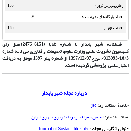
زمان پذیرش (روز)
135
تعداد پایگاه های نمایه شده
20
تعداد داوران
183
فصلنامه شهر پایدار با شماره شاپا (
6151
-
2476
) طبق رای
کمیسیون
نشریات
علمی وزارت علوم، تحقیقات و فناوری طی نامه شما
ره
3
13093/18/3/ مورخ1397/12/07 از شماره بهار 1397 موفق به دریافت
اعتبار علمی-پژوهشی گردیده است.
درباره مجله شهر پایدار
خلاصۀ استاندارد:
jsc
صاحب امتیاز:
انجمن جغرافیا و برنامه ریزی شهری ایران
عنوان انگلیسی مجله :
Journal of Sustainable City