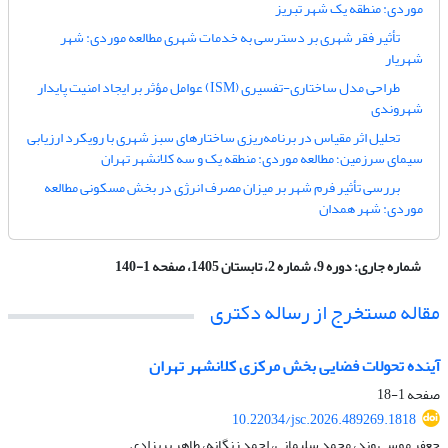
موردی: منطقه یک شهر تبریز
تأثیر فقر شهری بر دسترسی به خدمات شهری مطالعه موردی: شهر
شهریار
طراحی مدل ساختاری-تفسیری (ISM) عوامل مؤثر بر ایجاد امنیت پایدار
شهروندی
تحلیل اثر مقیاس در برنامه‌ریزی ساختارهای سبز شهری با رویکرد ارزیابی
سیمای سرزمین؛ مطالعه موردی: منطقه یک و سه کلانشهر تهران
بررسی تأثیر فرم شهر بر میزان مصرف انرژی در بخش مسکونی مطالعه
موردی: شهر همدان
شماره جاری:
دوره 9، شماره 2، تابستان 1405، صفحه 1-140
مقاله مستخرج از رساله دکتری
آینده تحولات فضایی بخش مرکزی کلانشهر تهران
صفحه
1-18
10.22034/jsc.2026.489269.1818
جعفر موسی وند، محمد سلیمانی، احمد زنگانه، طاهر پریزادی