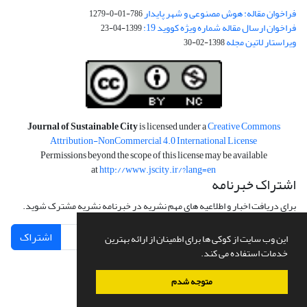
فراخوان مقاله: هوش مصنوعی و شهر پایدار
786-01-0-1279
فراخوان ارسال مقاله شماره ویژه کووید 19:
1399-04-23
ویراستار لاتین مجله
1398-02-30
Journal of Sustainable City
is licensed under a
Creative Commons
Attribution-NonCommercial 4.0 International License
Permissions beyond the scope of this license may be available
at
http://www.jscity.ir/?lang=en
اشتراک خبرنامه
برای دریافت اخبار و اطلاعیه های مهم نشریه در خبرنامه نشریه مشترک شوید.
اشتراک
این وب سایت از کوکی ها برای اطمینان از ارائه بهترین
خدمات استفاده می کند.
متوجه شدم
سامانه مدیریت نشریات علمی.
طراحی و پیاده سازی از
سیناوب