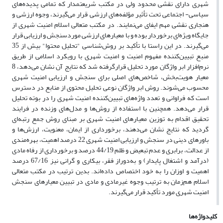
شهری دارای نقشی محدود ولی در مکتب شریعتمدار که تمامی پدیده‌های
سیاسی- اجتماعی تحت تأثیر مؤلفه‌های ارزشی قرار می‌گیرند، وجوه ارزشی و
هنجاری نقشی مهم ایفای می‌نمایند. در مکتب متعالی اسلام امنیت شهری از
جایگاه ویژه‌ای برخوردار بوده و با معیارهای ارزشی موردسنجش و ارزیابی قرار
می‌گیرند. در این راستا با تأکید بر روش‌شناسی "تحلیل محتوا" بیش از 35
منبع تبیین‌کننده مفهوم امنیت و امنیت شهری با رویکرد اسلامی از طریق
نرم‌افزار ابر واژگان مورد تحلیل قرارگرفته شد که نتایج آن نشان می‌دهد، 8
معیار هویت‌بخش، شاخص‌های اصلی برای سنجش و ارزیابی امنیت شهری
محسوب می‌شوند. روش ابر واژگان نوعی تحلیل محتوی از منابع در دسترس
است که فراوانی و تعدد واژه‌های تبیین‌کننده امنیت شهری را در بوته تحلیل
قرار می‌دهد. همچنین با استفاده از روش‌ها و مدل‌های وزنده در فرایند
تحقیق اقدام به توزین معیارهای امنیت شهری بر مبنای روش جمع رتبه‌ای
گردید که نتایج نشان می‌دهند، برخورداری از ایمان، معنویت، ارزش‌ها و
باورهای دینی در سنجش و ارزیابی امنیت شهری 22 درصد اهمیت، بهره‌مندی
از عدالت، برابری و عدم تبعیض و ظلم 44/19 درصد و برخورداری از رفاه مادی
(درآمد و اشتغال پایدار) و به‌دوراز فقر، بیکاری و گرانی نیز 67/16 درصد
اهمیت و اوزان را به خود اختصاص داده‌اند. بدین ترتیب در مکتب متعالی
اسلام هم‌زمان به ترتیب وجوه غیرمادی و مادی در تبیین معیارهای سنجش
امنیت شهری مورد تأکید قرار می‌گیرند.
کلیدواژه‌ها