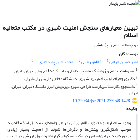
تبیین معیارهای سنجش امنیت شهری در مکتب متعالیه
اسلام
نوع مقاله : علمی - پژوهشی
نویسندگان
3
2
1
امیر حسین الهامی
کاظم برهانی
محمد امین پورطاهری
1
عضو هیئت علمی پژوهشکده امنیت داخلی، دانشگاه دفاعی ملی، تهران، ایران
2
دکتری جغرافیا و برنامه‌ریزی شهری، دانشگاه دفاعی ملی، تهران، ایران
3
دانشجوی کارشناسی ارشد طراحی شهری، پردیس البرز دانشگاه تهران، تهران،
ایران
10.22034/jsc.2021.275948.1428
چکیده
وجود ساختارها و محتوای نظام ارزشی در هر جامعه‌ای به دلیل اینکه قادرند
موجب شکل‌گیری بینش‌ها و نگرش‌ها شوند از اهمیت بسیار زیادی
برخوردارند. بر این اساس در مکتب سکولار گزاره‌ها و اصول ارزشی در امنیت