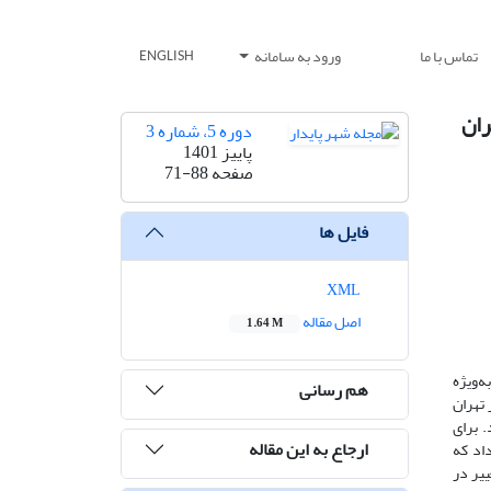
تماس با ما
ورود به سامانه
ENGLISH
ران
دوره 5، شماره 3
پاییز 1401
صفحه
71-88
فایل ها
XML
اصل مقاله
1.64 M
ه‌ویژه
هم رسانی
 تهران
د. برای
ارجاع به این مقاله
داد که
یر در