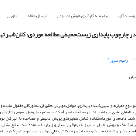
نویسندگان
بیانیه به کارگیری هوش مصنوعی
ارسال مقاله
داوران
در چارچوب پایداری زیست‌محیطی مطالعه موردی: کلان‌شهر ته
2
1
رحیم سرور
یران
تنوع معیارهای تبیین‌کننده پایداری، عوامل موثر بر تحقق آن به‌طورکلی مغفول مانده و ب
 خلاءهای نظری می‌باشد. لذا در مطالعه حاضر آینده سیستم حمل‌ونقل عمومی کلان‌شهر
برای سال 1410 تبیین و مدل‌سازی شد. داده‌های مورداستفاده شامل متغیرهای پویش محیطی و مصاحبه با خبرگان بو
ار میک‌مک و روش تحلیل سناریو با نرم‌افزار سناریو ویزارد استفاده شد. نتایج نشان 
یب‌پذیر و شکننده است و به دلیل برهمکنش بالای عوامل سیستم، با کوچک‌ترین تغی