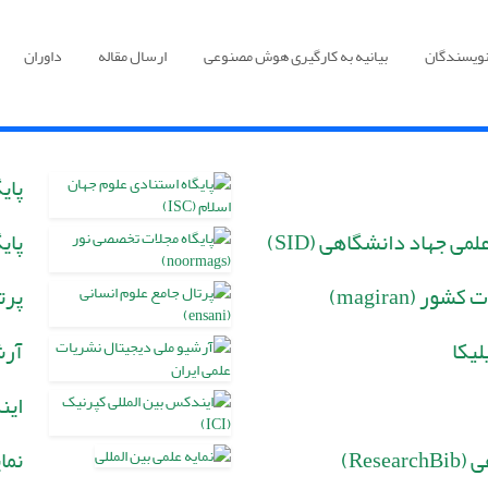
نویسندگان
بیانیه به کارگیری هوش مصنوعی
ارسال مقاله
داوران
پایگ
لمی جهاد دانشگاهی (SID)
پایگ
ر (magiran)
پرتا
لیکا
آرش
این
Rese)
نما