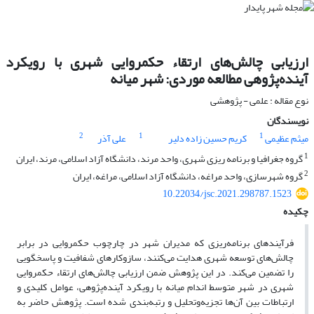
ارزیابی چالش‌های ارتقاء حکمروایی شهری با رویکرد
آینده‌پژوهی مطالعه موردی: شهر میانه
نوع مقاله : علمی - پژوهشی
نویسندگان
2
1
1
میثم عظیمی
کریم حسین زاده دلیر
علی آذر
1
گروه جغرافیا و برنامه ریزی شهری، واحد مرند، دانشگاه آزاد اسلامی، مرند، ایران
2
گروه شهرسازی، واحد مراغه، دانشگاه آزاد اسلامی، مراغه، ایران
10.22034/jsc.2021.298787.1523
چکیده
فرآیندهای برنامه‌ریزی که مدیران شهر در چارچوب حکمروایی در برابر
چالش‌های توسعه شهری هدایت می‌کنند، سازوکارهای شفافیت و پاسخگویی
را تضمین می‌کند. در این پژوهش ضمن ارزیابی چالش‌های ارتقاء حکمروایی
شهری در شهر متوسط اندام میانه با رویکرد آینده‌پژوهی، عوامل کلیدی و
ارتباطات بین آن‌ها تجزیه‌وتحلیل و رتبه‌بندی شده است. پژوهش حاضر به