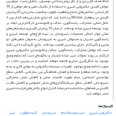
لحاظ هدف کاربردی و از نظر روش‌شناختی توصیفی ـ تحلیلی است. مهم‌ترین
عوامل کلیدی حکمروایی شهری با استفاده از تکنیک دلفی و نظرخواهی از 30
کارشناس، شاخص‌های اجماع و قطعیت،‌ اولویت و اهمیت به ارزیابی 43 پیشران
کلیدی در نرم‌افزار Micmac پرداخته شد. که نتایج نشان می‌دهد که از بین ۸
عامل اصلی، مشارکت، پاسخگویی، عدالت و قانونمندی اثرگذارترین ابعاد بر
روند توسعه شهری میانه بوده‌اند. از میان 10 پیشران کلیدی و مهم متغیرهای
نقش موثر اعمال تصمیمات شهروندان در تهیه طرح‌های توسعه شهری و
پاسخگویی مدیران و مسئولان شهری به شهروندان به‌عنوان متغیرهای دو
وجهی و تأثیرگذار دارای بیشترین اهمیت بوده‌اند. نتایج تأییدکننده این نکته
است که عوامل مشارکت، پاسخگویی، عدالت و قانونمندی حکمروایی شهری
اثرگذار بر روند تحولات شهر میانه ناپایدار و به‌گونه‌ای است که تداوم وضع
موجود به شکل‌گیری سناریو فاجعه خواهد انجامید و در بهترین حالت، در
صورت ادامه وضع موجود، تغییرات سیستم حکمروایی به موازی کاری و عدم
وجود برنامه منظم و منسجم و فقدان هماهنگی بین سازمانی، کاهش سطح
توانمندی اجتماعی، عدم تقویت اقتصاد محلی و کاهش نقش مشارکتی
شهروندان، کاهش سطح سرمایه‌گذاری‌های بخش خصوصی و کاهش نظارت
کالبدی بر فضاهای ساخته‌شده مرتبط با کنترل انواع چالش‌های فزاینده شهری
منجر خواهد شد.
کلیدواژه‌ها
حکمروایی شهری
شهر متوسط اندام
شهروندان
آینده مطلوب
شهر