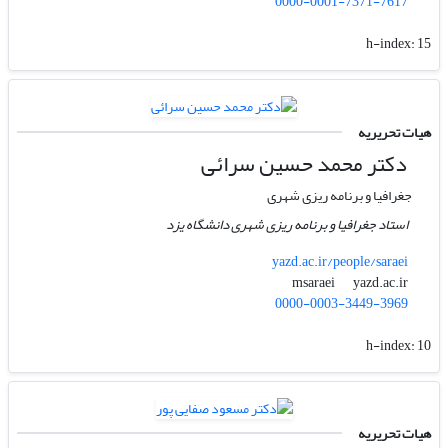
0000-0001-7371-7617
h-index:
15
هیات تحریریه
دکتر محمد حسین سرائی
جغرافیا و برنامه ریزی شهری
استاد جغرافیا و برنامه ریزی شهری دانشگاه یزد
yazd.ac.ir/people/saraei
yazd.ac.ir
msaraei
0000-0003-3449-3969
h-index:
10
هیات تحریریه