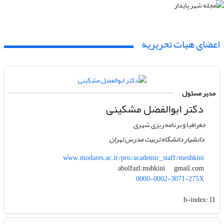
اعضای هیات تحریریه
مدیر مسئول
دکتر ابوالفضل مشکینی
جغرافیا و برنامه ریزی شهری
دانشیار دانشگاه تربیت مدرس تهران
www.modares.ac.ir/pro/academic_staff/meshkini
gmail.com
abolfazl.mshkini
0000-0002-3071-275X
h-index:
11