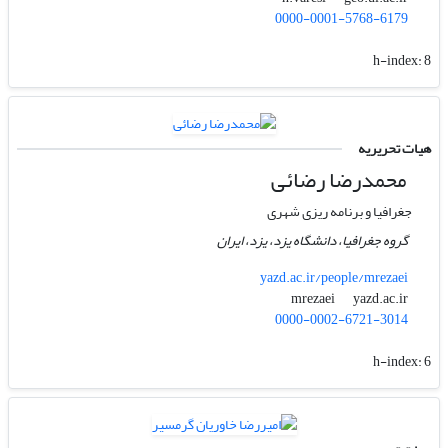
0000-0001-5768-6179
h-index:
8
هیات تحریریه
محمد‌رضا رضائی
جغرافیا و برنامه ریزی شهری
گروه جغرافیا، دانشگاه یزد، یزد، ایران
yazd.ac.ir/people/mrezaei
yazd.ac.ir
mrezaei
0000-0002-6721-3014
h-index:
6