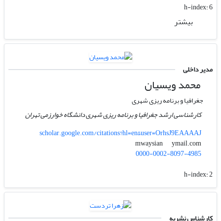
h-index:
6
بیشتر
مدیر داخلی
محمد ویسیان
جغرافیا و برنامه ریزی شهری
کارشناسی ارشد جغرافیا و برنامه ریزی شهری دانشگاه خوارزمی تهران
scholar.google.com/citations?hl=en&user=OrhsJ9EAAAAJ
ymail.com
mwaysian
0000-0002-8097-4985
h-index:
2
کارشناس نشریه