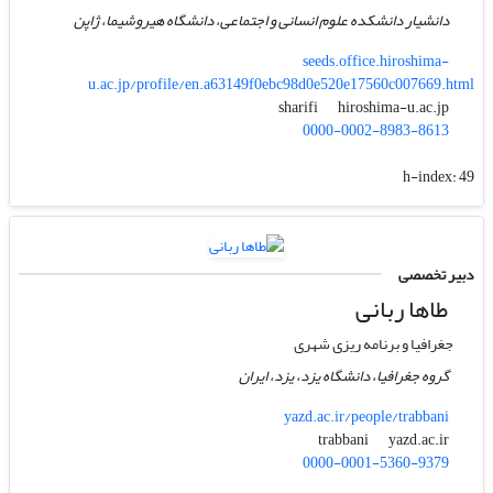
دانشیار دانشکده علوم انسانی و اجتماعی، دانشگاه هیروشیما، ژاپن
seeds.office.hiroshima-
u.ac.jp/profile/en.a63149f0ebc98d0e520e17560c007669.html
hiroshima-u.ac.jp
sharifi
0000-0002-8983-8613
h-index:
49
دبیر تخصصی
طاها ربانی
جغرافیا و برنامه ریزی شهری
گروه جغرافیا، دانشگاه یزد، یزد، ایران
yazd.ac.ir/people/trabbani
yazd.ac.ir
trabbani
0000-0001-5360-9379