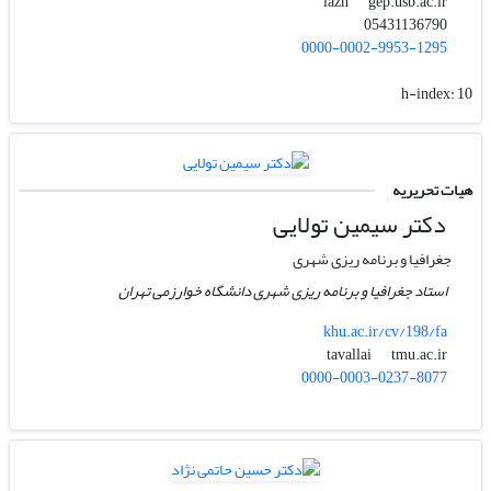
gep.usb.ac.ir
iazh
05431136790
0000-0002-9953-1295
h-index:
10
هیات تحریریه
دکتر سیمین تولایی
جغرافیا و برنامه ریزی شهری
استاد جغرافیا و برنامه ریزی شهری دانشگاه خوارزمی تهران
khu.ac.ir/cv/198/fa
tmu.ac.ir
tavallai
0000-0003-0237-8077