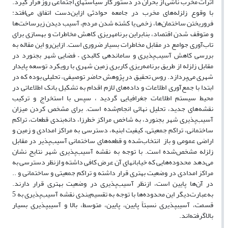
اثرات مخرب ناشی از بحران در دستور کار سیاست­های اجتماعی روز قرار گیرد.
با وقوع زلزله‌های مخرب در جامعه حوادثی ازاین‌دست اتفاق می‌افتد:
فروریختن ساختمان‌ها، زخمی یا کشته شدن مردم، آسیب دیدن زیرساخت‌ها
و متوقف شدن اقتصاد، بنابراین برنامه­ریزی کاهش مخاطرات و بهسازی برای
تاب‌آوری جوامع در مقابل مخاطرات بسیار ضروری است. ازاین‌رو این مقاله به
بررسی کاهش آسیب‌پذیری و ساماندهی کالبدی – فضایی شهر بجنورد در
مقابل زلزله از طریق برنامه‌ریزی کاربری زمین شهری با رویکرد توسعه پایدار
شهری می‌پردازد. روس تحقیق در پژوهش حاضر توصیفی – تحلیلی بوده که در
ابتدا با جمع‌آوری اطلاعات و داده‌های لازم اقدام به تشکیل بانک اطلاعاتی در
محیط سیستم اطلاعات جغرافیایی گردید ، سپس با استخراج و ترکیب
نقشه‌های جدید، تحلیل نهائی انجام‌شده است. برای مشخص کردن میزان
آسیب‌پذیری شهر بجنورد، به شاخص مراکز خطرزا، دانه‌بندی قطعات، تراکم
ساختمانی، تراکم جمعیتی، کیفیت ابنیه، دسترسی به مراکز امدادی و زمین و
اراضی عمومی و باز انتخاب‌شده و قطعه‌های ساختمانی آسیب‌پذیر در مقابل
زلزله مشخص‌شده است. با توجه به نقشه آسیب‌پذیری شهر نتایج نشان
می‌دهد محدوده‌هایی که خیابان­های آن عرض کافی داشته و ازنظر دسترسی به
مراکز امدادی در وضعیت بهتری قرار داشته و تراکم جمعیتی و ساختمانی و ..
در آن‌ها پایین است، ازنظر آسیب‌پذیری در وضعیت بهتری قرار دارند.
به‌عبارت‌دیگر این محدوده‌ها با توجه به تقسیم‌بندی نقشه آسیب‌پذیری به 5
قسمت، آسیب­پذیری نسبتاً پایین، پایین، متوسط، بالا و آسیب­پذیری بسیار
بالاگرفته‌اند.