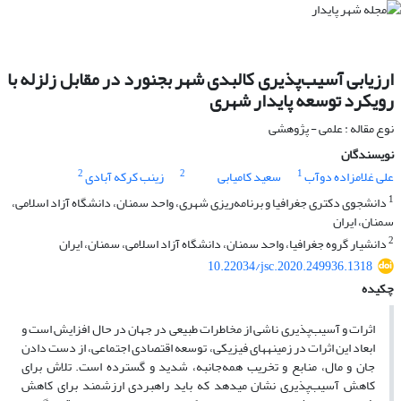
ارزیابی آسیب‌پذیری کالبدی شهر بجنورد در مقابل زلزله با
رویکرد توسعه پایدار شهری
نوع مقاله : علمی - پژوهشی
نویسندگان
2
2
1
علی غلامزاده دوآب
سعید کامیابی
زینب کرکه آبادی
1
دانشجوی دکتری جغرافیا و برنامه‌ریزی شهری، واحد سمنان، دانشگاه آزاد اسلامی،
سمنان، ایران
2
دانشیار گروه جغرافیا، واحد سمنان، دانشگاه آزاد اسلامی، سمنان، ایران
10.22034/jsc.2020.249936.1318
چکیده
اثرات و آسیب‌پذیری ناشی از مخاطرات طبیعی در جهان در حال افزایش است و
ابعاد این اثرات در زمینه­های فیزیکی، توسعه اقتصادی اجتماعی، از دست دادن
جان و مال، منابع و تخریب همه‌جانبه، شدید و گسترده است. تلاش برای
کاهش آسیب‌پذیری نشان می­دهد که باید راهبردی ارزشمند برای کاهش