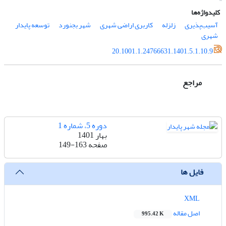
کلیدواژه‌ها
آسیب‌پذیری
زلزله
کاربری اراضی شهری
شهر بجنورد
توسعه پایدار
شهری
20.1001.1.24766631.1401.5.1.10.9
مراجع
دوره 5، شماره 1
بهار 1401
صفحه
149-163
فایل ها
XML
اصل مقاله
995.42 K