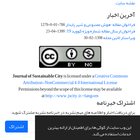
نقشه سایت
آخرین اخبار
فراخوان مقاله: هوش مصنوعی و شهر پایدار
786-01-0-1279
فراخوان ارسال مقاله شماره ویژه کووید 19:
1399-04-23
ویراستار لاتین مجله
1398-02-30
Journal of Sustainable City
is licensed under a
Creative Commons
Attribution-NonCommercial 4.0 International License
Permissions beyond the scope of this license may be available
at
http://www.jscity.ir/?lang=en
اشتراک خبرنامه
برای دریافت اخبار و اطلاعیه های مهم نشریه در خبرنامه نشریه مشترک شوید.
اشتراک
این وب سایت از کوکی ها برای اطمینان از ارائه بهترین
خدمات استفاده می کند.