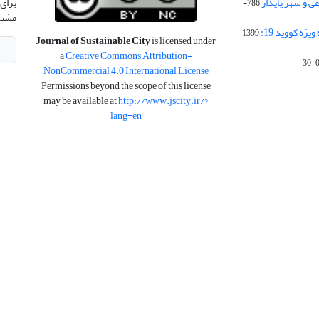
 و شهر پایدار
برای 
786-
مشتر
ژه کووید 19:
1399-
Journal of Sustainable City
is licensed under
a
Creative Commons Attribution-
NonCommercial 4.0 International License
Permissions beyond the scope of this license
may be available at
http://www.jscity.ir/?
lang=en