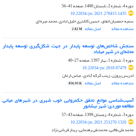
دوره 4، شماره 2، تابستان 1400، صفحه
41-56
10.22034/jsc.2021.278415.1435
سمیه حمصیان اتفاق، حسین کلانتری خلیل ابادی، محمد میره ای
مشاهده مقاله
اصل مقاله
2.82 M
سنجش شاخص‌های توسعه پایدار در جهت شکل‌گیری توسعه پایدار
محله‌ای در شهر مهاباد
دوره 1، شماره 1، بهار 1397، صفحه
27-40
10.22034/jsc.2018.87479
ادریس پروزن، زینب کرکه آبادی، عباس ارغان
مشاهده مقاله
اصل مقاله
856.93 K
آسیب‌شناسی موانع تحقق حکمروایی خوب شهری در شهرهای میانی
مطالعه موردی: شهر نیشابور
دوره 3، شماره 4، زمستان 1399، صفحه
43-57
10.22034/jsc.2021.251270.1326
محمدعلی طالبی، محمدتقی رهنمایی، ریباز قربانی نژاد