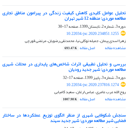
تحلیل عوامل کلیدی کاهش کیفیت زندگی در پیرامون مناطق تجاری
مطالعه موردی: منطقه 12 شهر تهران
دوره 3، شماره 2، تابستان 1399، صفحه
17-30
10.22034/jsc.2020.234851.1255
زهرا اسدی پیمان، جمیله توکلی نیا، محمدتقی رضویان، مرتضی قورچی
مشاهده مقاله
اصل مقاله
693.47 K
بررسی و تحلیل تطبیقی اثرات شاخص‌های پایداری در محلات شهری
مطالعه موردی: شهر جدید رودیان
دوره 3، شماره 3، پاییز 1399، صفحه
17-32
10.22034/jsc.2020.237816.1274
روح الله عرب عامری، عباس ارغان، سعید کامیابی
مشاهده مقاله
اصل مقاله
1007.98 K
سنجش شکوفایی شهری از منظر الگوی توزیع عملکردها در ساختار
فضایی شهر مطالعه موردی: شهر جدید سهند