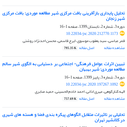
تحلیل پایداری بازآفرینی بافت مرکزی شهر مطالعه موردی: بافت مرکزی
شهر زنجان
دوره 3، شماره 2، تابستان 1399، صفحه
1-16
10.22034/jsc.2020.212770.1173
قمر عباسی، سید یعقوب موسوی، ایرج قاسمی، محسن احدنژاد روشتی
مشاهده مقاله
اصل مقاله
795.35 K
تبیین اثرات عوامل فرهنگی- اجتماعی بر دستیابی به الگوی شهر سالم
مطالعه موردی: شهر بهبهان
دوره 3، شماره 3، پاییز 1399، صفحه
1-16
10.22034/jsc.2020.197267.1092
الهه کنارکوهی، مهری اذانی، احمد خادم الحسینی، حمید صابری
مشاهده مقاله
اصل مقاله
757.69 K
تحلیلی بر تاثیرات متقابل الگوهای پیکره بندی فضا و هسته های شهری
در کلانشهر تهران