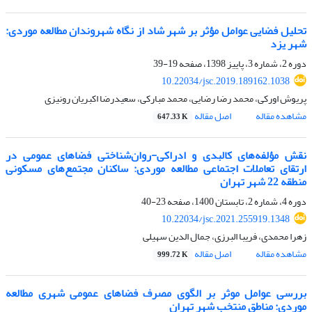
تحلیل فضایی عوامل مؤثر بر شهر شاد از نگاه شهروندان مطالعه موردی:
شهر یزد
دوره 2، شماره 3، پاییز 1398، صفحه
19-39
10.22034/jsc.2019.189162.1038
پریوش اورکی، محمد رضا رضایی، محمد مبارکی، سعیدرضا اکبریان رونیزی
مشاهده مقاله
اصل مقاله
647.33 K
نقش مؤلفه‌های کالبدی و ادراکی-روان‌شناختی فضاهای عمومی در
ارتقای تعاملات اجتماعی مطالعه موردی: ساکنان مجتمع‌های مسکونی
منطقه 22 شهر تهران
دوره 4، شماره 2، تابستان 1400، صفحه
23-40
10.22034/jsc.2021.255919.1348
زهرا محمدی، فریبا البرزی، جمال الدین سهیلی
مشاهده مقاله
اصل مقاله
999.72 K
بررسی عوامل موثر بر الگوی مصرف فضاهای عمومی شهری مطالعه
موردی: مناطق منتخب شهر تهران