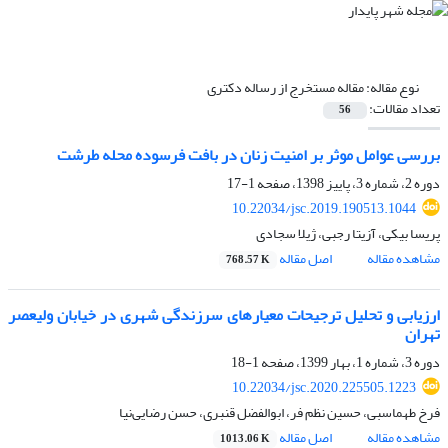
نوع مقاله:
مقاله مستخرج از رساله دکتری
تعداد مقالات:
56
بررسی عوامل موثر بر امنیت زنان در بافت فرسوده محله طرشت
دوره 2، شماره 3، پاییز 1398، صفحه
1-17
10.22034/jsc.2019.190513.1044
پریسا بیکی، آزیتا رجبی، ژیلا سجادی
مشاهده مقاله
اصل مقاله
768.57 K
ارزیابی و تحلیل ترجیحات معیارهای سرزندگی شهری در خیابان ولیعصر
تهران
دوره 3، شماره 1، بهار 1399، صفحه
1-18
10.22034/jsc.2020.225505.1223
فرخ طهماسبی، حسین نظم فر، ابوالفضل قنبری، حسن رضایی‌نیا
مشاهده مقاله
اصل مقاله
1013.06 K