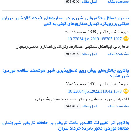
مشاهده مقاله
اصل مقاله
663.62 K
تبیین مسائل حکمروایی شهری در سناریوهای آینده کلان‌شهر تهران
مبتنی بر رویکرد تبدیل سناریوهای کیفی به کمی
دوره 2، شماره 1، بهار 1398، صفحه
45-62
10.22034/jsc.2019.188307.1027
طاها ربانی، ابوالفضل مشکینی، عبدالرضا رکن الدین افتخاری، مجتبی رفیعیان
مشاهده مقاله
اصل مقاله
917.29 K
واکاوی چالش‌های پیش روی تحقق‌پذیری شهر هوشمند مطالعه موردی:
شهر مشهد
دوره 5، شماره 1، بهار 1401، صفحه
45-58
10.22034/jsc.2022.311642.1578
لاله توانایی مروی، مصطفی بهزادفر، سید مجید مفیدی شمیرانی
مشاهده مقاله
اصل مقاله
548.62 K
واکاوی اثر تغییرات کالبدی بافت تاریخی بر حافظه تاریخی شهروندان
مطالعه موردی: محور پانزده خرداد تهران