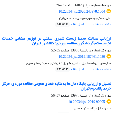
دوره 6، شماره 3، پاییز 1402، صفحه
23-39
10.22034/jsc.2020.245978.1304
علی صمدی، یعقوب موسوی، مصطفی ازکیا
مشاهده مقاله
اصل مقاله
940.05 K
ارزیابی عدالت محیط‌ زیست شهری مبتنی بر توزیع فضایی خدمات
اکوسیستم گردشگری مطالعه موردی: کلانشهر تهران
دوره 2، شماره 2، تابستان 1398، صفحه
35-52
10.22034/jsc.2019.187461.1020
ساره قربانی، اسماعیل صالحی، شهرزاد فریادی، حمید رضا جعفری
مشاهده مقاله
اصل مقاله
873.66 K
تحلیل و ارزیابی جایگاه مال‌ها به‌مثابه فضای عمومی مطالعه موردی: مرکز
خرید پالادیوم تهران
دوره 1، شماره 4، زمستان 1397، صفحه
37-56
10.22034/jsc.2019.90905
محبوبه ایزدپناه، میترا حبیبی