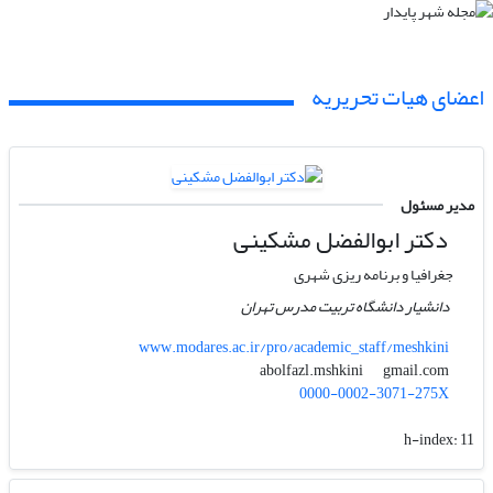
اعضای هیات تحریریه
مدیر مسئول
دکتر ابوالفضل مشکینی
جغرافیا و برنامه ریزی شهری
دانشیار دانشگاه تربیت مدرس تهران
www.modares.ac.ir/pro/academic_staff/meshkini
gmail.com
abolfazl.mshkini
0000-0002-3071-275X
h-index:
11