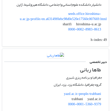
دانشیار دانشکده علوم انسانی و اجتماعی، دانشگاه هیروشیما، ژاپن
seeds.office.hiroshima-
u.ac.jp/profile/en.a63149f0ebc98d0e520e17560c007669.html
hiroshima-u.ac.jp
sharifi
0000-0002-8983-8613
h-index:
49
دبیر تخصصی
طاها ربانی
جغرافیا و برنامه ریزی شهری
گروه جغرافیا، دانشگاه یزد، یزد، ایران
yazd.ac.ir/people/trabbani
yazd.ac.ir
trabbani
0000-0001-5360-9379