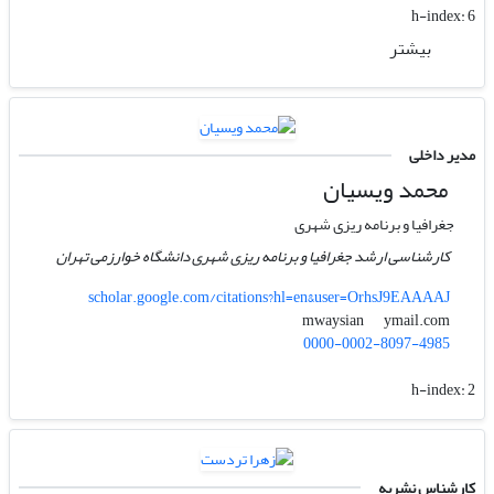
h-index:
6
بیشتر
مدیر داخلی
محمد ویسیان
جغرافیا و برنامه ریزی شهری
کارشناسی ارشد جغرافیا و برنامه ریزی شهری دانشگاه خوارزمی تهران
scholar.google.com/citations?hl=en&user=OrhsJ9EAAAAJ
ymail.com
mwaysian
0000-0002-8097-4985
h-index:
2
کارشناس نشریه