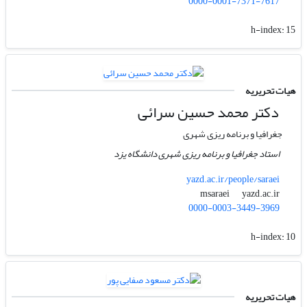
0000-0001-7371-7617
h-index:
15
هیات تحریریه
دکتر محمد حسین سرائی
جغرافیا و برنامه ریزی شهری
استاد جغرافیا و برنامه ریزی شهری دانشگاه یزد
yazd.ac.ir/people/saraei
yazd.ac.ir
msaraei
0000-0003-3449-3969
h-index:
10
هیات تحریریه