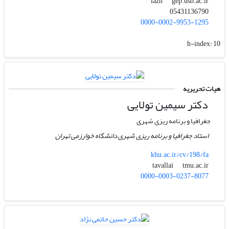
gep.usb.ac.ir
iazh
05431136790
0000-0002-9953-1295
h-index:
10
هیات تحریریه
دکتر سیمین تولایی
جغرافیا و برنامه ریزی شهری
استاد جغرافیا و برنامه ریزی شهری دانشگاه خوارزمی تهران
khu.ac.ir/cv/198/fa
tmu.ac.ir
tavallai
0000-0003-0237-8077