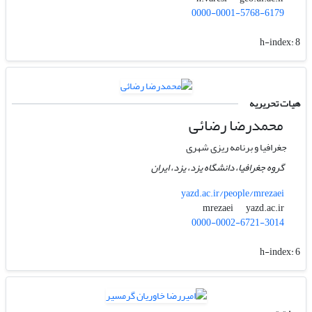
0000-0001-5768-6179
h-index:
8
هیات تحریریه
محمد‌رضا رضائی
جغرافیا و برنامه ریزی شهری
گروه جغرافیا، دانشگاه یزد، یزد، ایران
yazd.ac.ir/people/mrezaei
yazd.ac.ir
mrezaei
0000-0002-6721-3014
h-index:
6