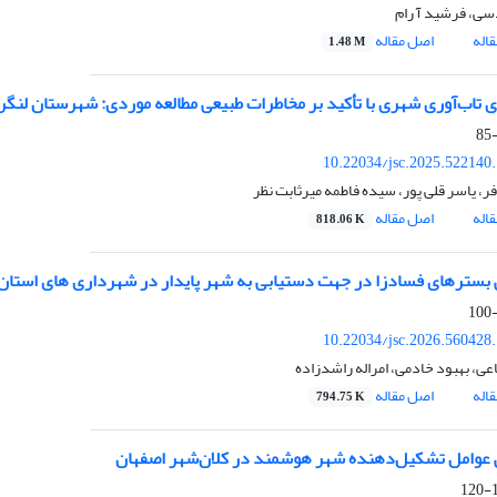
ی، فرشید آ رام
اله
اصل مقاله
1.48 M
 تاب‌آوری شهری با تأکید بر مخاطرات طبیعی
مطالعه موردی: شهرستان لنگر
10.22034/jsc.2025.522140
ر، یاسر قلی پور، سیده فاطمه میرثابت نظر
اله
اصل مقاله
818.06 K
بسترهای فسادزا در جهت دستیابی به شهر پایدار در شهرداری های استان
10.22034/jsc.2026.560428
، بهبود خادمی، امراله راشدزاده
اله
اصل مقاله
794.75 K
عوامل تشکیل‌دهنده شهر هوشمند در کلان‌شهر اصفهان
1