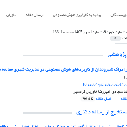
نویسندگان
بیانیه به کارگیری هوش مصنوعی
ارسال مقاله
داوران
 شماره:
دوره 9، شماره 1، بهار 1405، صفحه 1-136
ات:
8
 پژوهشی
ر ادراک شهروندان از کاربردهای هوش مصنوعی در مدیریت شهری مطالعه 
10.22034/jsc.2025.525145
 سجادی، امیررضا خاوریان گرمسیر
اله
اصل مقاله
793.9 K
مستخرج از رساله دکتری
فایی شهری از منظر الگوی توزیع عملکردها در ساختار فضایی شهر مطال