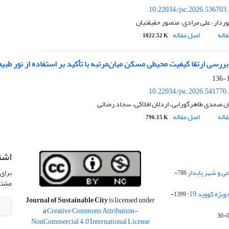
10.22034/jsc.2026.536703
وردار، علی مرادی، منصور حقیقتیان
اله
اصل مقاله
1022.52 K
بررسی ارتقا کیفیت محیطی مسکن میان‌مرتبه با تأکید بر استفاده از نور طبی
1
10.22034/jsc.2026.541770
ن صمدی طاهرگورابی، اردلان افلاکی، سجاد رضائی
اله
اصل مقاله
796.15 K
اشت
 و شهر پایدار
برای 
786-
مشتر
ژه کووید 19:
1399-
Journal of Sustainable City
is licensed under
a
Creative Commons Attribution-
NonCommercial 4.0 International License