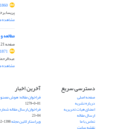
.1860
پریسا برخ
مشاهده مق
مطالعه و 
صفحه
21-136
.1871
عبدالرحما
مشاهده مق
دسترسی سریع
آخرین اخبار
صفحه اصلی
فراخوان مقاله: هوش مصنوعی
درباره نشریه
01-0-1279
اعضای هیات تحریریه
فراخوان ارسال مقاله شماره وی
ارسال مقاله
04-23
تماس با ما
ویراستار لاتین مجله
1398-02-30
نقشه سایت