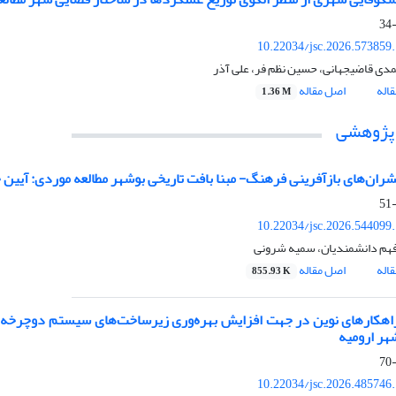
10.22034/jsc.2026.573859
ی قاضیجهانی، حسین نظم فر، علی آذر
اله
اصل مقاله
1.36 M
 پژوهشی
شران‌های بازآفرینی فرهنگ- مبنا بافت تاریخی بوشهر مطالعه موردی: آیین 
10.22034/jsc.2026.544099
هم دانشمندیان، سمیه شرونی
اله
اصل مقاله
855.93 K
اهکارهای نوین در جهت افزایش بهره‌وری زیرساخت‌های سیستم دوچرخه
هر ارومیه
10.22034/jsc.2026.485746