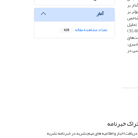
ذار بر
 - کمی (QCA) به بررسی عوامل مؤثر بر
آمار
)) چشم‌انداز جهانی شهرها (GCO)، شاخص رقابت‌پذیری شهری جهان (GUCR) و شاخص
و تحلیل
تعداد مشاهده مقاله
شده است. یافته‌های تحقیق نشان می‌دهد که تهران در شاخص‌های کلیدی مانند حکمرانی (00/0)، محیط‌زیست (167/0)، نوآوری (33/0) و رفاه فردی (31/0)
420
آوری و زیرساخت‌های
شهری،
سی در
راک خبرنامه
دریافت اخبار و اطلاعیه های مهم نشریه در خبرنامه نشریه