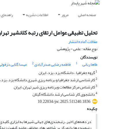
صفحه اصلی
مرور
اطلاعات نشریه
راهنمای 
تحلیل تطبیقی عوامل ارتقای رتبه کلانشهر تهران
مقالات آماده انتشار
نوع مقاله : علمی - پژوهشی
نویسندگان
2
1
طاها ربانی
فاطمه رضایی صدرآبادی
مهسا گلابی دزفولی
1
گروه جغرافیا ، دانشگاه یزد، یزد، ایران
2
کارشناسی ارشد جغرافیا و برنامه ریزی شهری دانشگاه یزد، یزد، ا
3
کارشناس مرکز مطالعات وبرنامه ریزی شهر تهران، ایران,
4
دانشجوی کار شناسی ارشد دانشگاه گیلان
10.22034/jsc.2025.511240.1836
چکیده
در دهه‌های اخیر، رتبه‌بندی‌های جهانی شهرها به ابزاری کلید
رتبه‌بندی‌ها با تمرکز بر شاخص‌های مختلفی مانند کیفیت زندگی