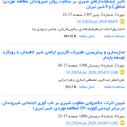
تأثیر چشم‌اندازهای شهری بر سلامت روان شهروندان مطالعه موردی:
مناطق 2 و 9 شهر تهران
دوره 1، شماره 3، پاییز 1397، صفحه
17-33
10.22034/jsc.2018.88476
احمد پوراحمد، ابراهیم فرهادی، رامین قربانی، عباس درودی نیا
مشاهده مقاله
اصل مقاله
691.41 K
مدل‌سازی و پیش‌بینی تغییرات کاربری اراضی شهر لاهیجان با رویکرد
توسعه پایدار
دوره 2، شماره 4، زمستان 1398، صفحه
17-30
10.22034/jsc.2020.205453.1148
علی اصغر عبدالهی، مصطفی خبازی، زهرا درانی
مشاهده مقاله
اصل مقاله
953.7 K
تبیین اثرات حکمروایی مطلوب شهری بر تاب آوری اجتماعی شهروندان
در برابر اپیدمی کووید-19 (مطالعه موردی: شهر تبریز)
دوره 4، شماره 4، زمستان 1400، صفحه
17-33
10.22034/jsc.2020.241003.1282