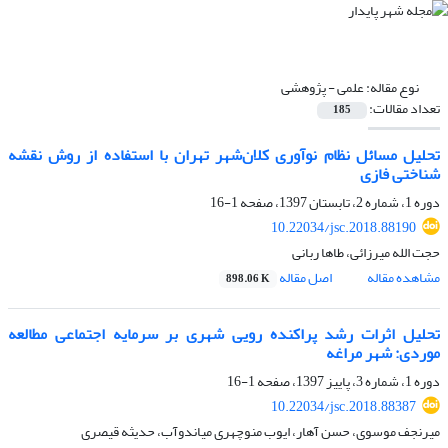
نوع مقاله:
علمی - پژوهشی
تعداد مقالات:
185
تحلیل مسائل نظام نوآوری کلان‌شهر تهران با استفاده از روش نقشه
شناختی فازی
دوره 1، شماره 2، تابستان 1397، صفحه
1-16
10.22034/jsc.2018.88190
حجت الله میرزائی، طاها ربانی
مشاهده مقاله
اصل مقاله
898.06 K
تحلیل اثرات رشد پراکنده رویی شهری بر سرمایه اجتماعی مطالعه
موردی: شهر مراغه
دوره 1، شماره 3، پاییز 1397، صفحه
1-16
10.22034/jsc.2018.88387
میرنجف موسوی، حسن آهار، ایوب منوچهری میاندوآب، حدیثه قیصری