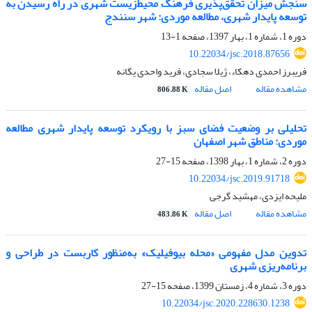
سنجش میزان تحقق‌پذیری فرهنگ محیط‌زیست شهری در راه رسیدن به
توسعه پایدار شهری، مطالعه موردی: شهر سنندج
دوره 1، شماره 1، بهار 1397، صفحه
1-13
10.22034/jsc.2018.87656
فریبرز احمدی دهکاء، ژیلا سجادی، فرید واحدی یگانه
مشاهده مقاله
اصل مقاله
806.88 K
تحلیلی بر وضعیت فضای سبز با رویکرد توسعه پایدار شهری مطالعه
موردی: مناطق شهر اصفهان
دوره 2، شماره 1، بهار 1398، صفحه
15-27
10.22034/jsc.2019.91718
ملیحه ایزدی، مهشید گرجی
مشاهده مقاله
اصل مقاله
483.86 K
تدوین مدل مفهومی «محله بیوفیلیک» به‌منظور کاربست در طراحی و
برنامه‌ریزی شهری
دوره 3، شماره 4، زمستان 1399، صفحه
15-27
10.22034/jsc.2020.228630.1238