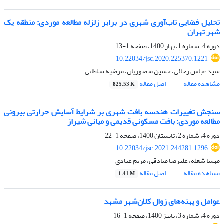
تحلیل فضایی تاب‌آوری شهری در برابر زلزله مطالعه موردی: منطقه یک
شهر تهران
دوره 4، شماره 1، بهار 1400، صفحه
1-13
10.22034/jsc.2020.225370.1221
سید عباس رجائی، حسین منصوریان، مرضیه سلطانی
مشاهده مقاله
اصل مقاله
825.53 K
سنجش تغییرات هندسه بافت شهری بر شرایط آسایش حرارتی بیرونی
مطالعه موردی: بافت مسکونی قدیمی و میانی شیراز
دوره 4، شماره 2، تابستان 1400، صفحه
1-22
10.22034/jsc.2021.244281.1296
مهسا شعله، علیرضا صادقی، مریم عبادی
مشاهده مقاله
اصل مقاله
1.41 M
عوامل و پهنه‌های زوال کلان‌شهر مشهد
دوره 4، شماره 3، پاییز 1400، صفحه
1-16