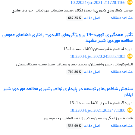
10.22034/jsc.2021.211720.1166
موسی کمانرودی کجوری، احمد زنگانه، محمد سلیمانی مهرنجانی، جواد فرهادی
مشاهده مقاله
اصل مقاله
687.25 K
تأثیر همه‌گیری کووید-19 بر ویژگی‌های کالبدی- رفتاری فضاهای عمومی
مطالعه موردی: شهر مشهد
دوره 4، شماره 4، زمستان 1400، صفحه
1-15
10.22034/jsc.2020.245885.1303
الهام کاویانی، خسرو افضلیان، محمد خسرو صحاف، سید مسلم سیدالحسینی
مشاهده مقاله
اصل مقاله
702.86 K
سنجش شاخص‌های توسعه در پایداری نواحی شهری مطالعه موردی: شهر
ایلام
دوره 5، شماره 1، بهار 1401، صفحه
1-15
10.22034/jsc.2021.263247.1380
فاطمه میرزابیگی، حسین مجتبی زاده خانقاهی، رحیم سرور
مشاهده مقاله
اصل مقاله
536.09 K