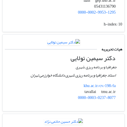
gep.usb.ac.ir
iazh
05431136790
0000-0002-9953-1295
h-index:
10
هیات تحریریه
دکتر سیمین تولایی
جغرافیا و برنامه ریزی شهری
استاد جغرافیا و برنامه ریزی شهری دانشگاه خوارزمی تهران
khu.ac.ir/cv/198/fa
tmu.ac.ir
tavallai
0000-0003-0237-8077