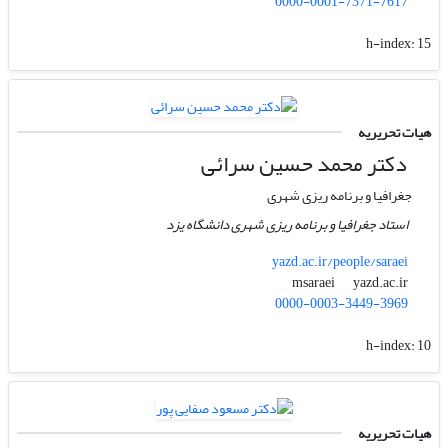
0000-0001-7371-7617
h-index:
15
هیات تحریریه
دکتر محمد حسین سرائی
جغرافیا و برنامه ریزی شهری
استاد جغرافیا و برنامه ریزی شهری دانشگاه یزد
yazd.ac.ir/people/saraei
yazd.ac.ir
msaraei
0000-0003-3449-3969
h-index:
10
هیات تحریریه