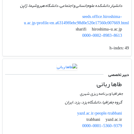
دانشیار دانشکده علوم انسانی و اجتماعی، دانشگاه هیروشیما، ژاپن
seeds.office.hiroshima-
u.ac.jp/profile/en.a63149f0ebc98d0e520e17560c007669.html
hiroshima-u.ac.jp
sharifi
0000-0002-8983-8613
h-index:
49
دبیر تخصصی
طاها ربانی
جغرافیا و برنامه ریزی شهری
گروه جغرافیا، دانشگاه یزد، یزد، ایران
yazd.ac.ir/people/trabbani
yazd.ac.ir
trabbani
0000-0001-5360-9379