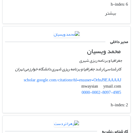
h-index:
6
بیشتر
مدیر داخلی
محمد ویسیان
جغرافیا و برنامه ریزی شهری
کارشناسی ارشد جغرافیا و برنامه ریزی شهری دانشگاه خوارزمی تهران
scholar.google.com/citations?hl=en&user=OrhsJ9EAAAAJ
ymail.com
mwaysian
0000-0002-8097-4985
h-index:
2
کارشناس نشریه