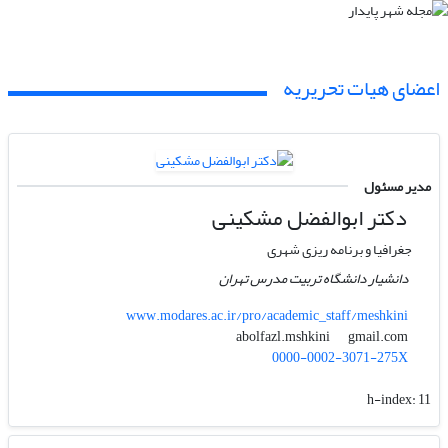
اعضای هیات تحریریه
مدیر مسئول
دکتر ابوالفضل مشکینی
جغرافیا و برنامه ریزی شهری
دانشیار دانشگاه تربیت مدرس تهران
www.modares.ac.ir/pro/academic_staff/meshkini
gmail.com
abolfazl.mshkini
0000-0002-3071-275X
h-index:
11