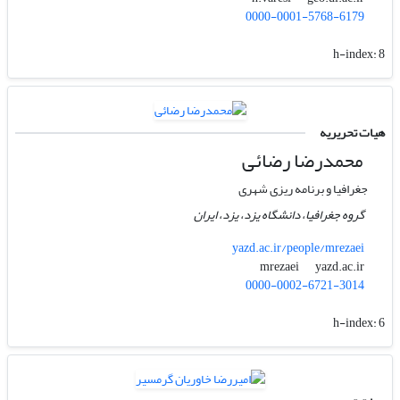
0000-0001-5768-6179
h-index:
8
هیات تحریریه
محمد‌رضا رضائی
جغرافیا و برنامه ریزی شهری
گروه جغرافیا، دانشگاه یزد، یزد، ایران
yazd.ac.ir/people/mrezaei
yazd.ac.ir
mrezaei
0000-0002-6721-3014
h-index:
6