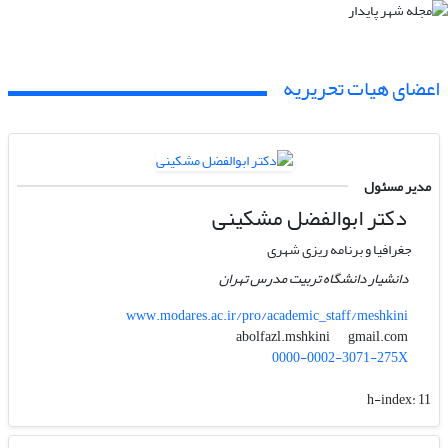
اعضای هیات تحریریه
مدیر مسئول
دکتر ابوالفضل مشکینی
جغرافیا و برنامه ریزی شهری
دانشیار دانشگاه تربیت مدرس تهران
www.modares.ac.ir/pro/academic_staff/meshkini
gmail.com
abolfazl.mshkini
0000-0002-3071-275X
h-index:
11