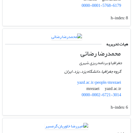
0000-0001-5768-6179
h-index:
8
هیات تحریریه
محمد‌رضا رضائی
جغرافیا و برنامه ریزی شهری
گروه جغرافیا، دانشگاه یزد، یزد، ایران
yazd.ac.ir/people/mrezaei
yazd.ac.ir
mrezaei
0000-0002-6721-3014
h-index:
6