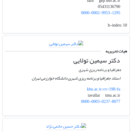
gep.usb.ac.ir
iazh
05431136790
0000-0002-9953-1295
h-index:
10
هیات تحریریه
دکتر سیمین تولایی
جغرافیا و برنامه ریزی شهری
استاد جغرافیا و برنامه ریزی شهری دانشگاه خوارزمی تهران
khu.ac.ir/cv/198/fa
tmu.ac.ir
tavallai
0000-0003-0237-8077