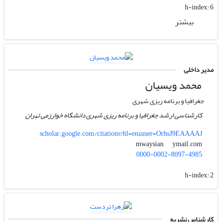
h-index:
6
بیشتر
مدیر داخلی
محمد ویسیان
جغرافیا و برنامه ریزی شهری
کارشناسی ارشد جغرافیا و برنامه ریزی شهری دانشگاه خوارزمی تهران
scholar.google.com/citations?hl=en&user=OrhsJ9EAAAAJ
ymail.com
mwaysian
0000-0002-8097-4985
h-index:
2
کارشناس نشریه