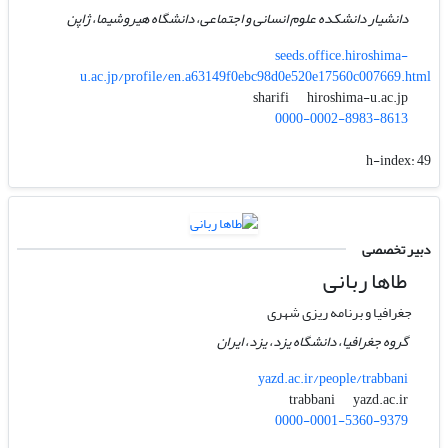
دانشیار دانشکده علوم انسانی و اجتماعی، دانشگاه هیروشیما، ژاپن
seeds.office.hiroshima-
u.ac.jp/profile/en.a63149f0ebc98d0e520e17560c007669.html
hiroshima-u.ac.jp
sharifi
0000-0002-8983-8613
h-index:
49
دبیر تخصصی
طاها ربانی
جغرافیا و برنامه ریزی شهری
گروه جغرافیا، دانشگاه یزد، یزد، ایران
yazd.ac.ir/people/trabbani
yazd.ac.ir
trabbani
0000-0001-5360-9379