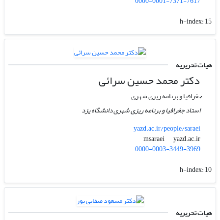
0000-0001-7371-7617
h-index:
15
هیات تحریریه
دکتر محمد حسین سرائی
جغرافیا و برنامه ریزی شهری
استاد جغرافیا و برنامه ریزی شهری دانشگاه یزد
yazd.ac.ir/people/saraei
yazd.ac.ir
msaraei
0000-0003-3449-3969
h-index:
10
هیات تحریریه