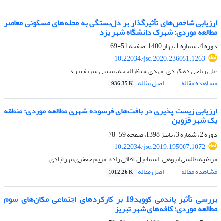
ارزیابی شاخص‌های تأثیرگذار بر دل‌بستگی به محله‌های مسکونی معاصر
مطالعه موردی: شهرک دانشگاه شهر یزد
دوره 4، شماره 1، بهار 1400، صفحه
51-69
10.22034/jsc.2020.236051.1263
علی ریاحی دهکردی، مهدی منتظرالحجه، مجتبی شریف نژاد
مشاهده مقاله
اصل مقاله
936.35 K
ارزیابی زیست پذیری در بافت‌های فرسوده شهری مطالعه موردی: منطقه
یک شهر قزوین
دوره 2، شماره 3، پاییز 1398، صفحه
59-78
10.22034/jsc.2019.195007.1072
مرضیه طالشی انبوهی، اسماعیل آقائی زاده، مریم جعفری مهرآبادی
مشاهده مقاله
اصل مقاله
1012.26 K
بررسی تأثیر پاندمی کووید19 بر کارکردهای اجتماعی مکان‌های سوم
مطالعه موردی: کافه‌های شهر تبریز