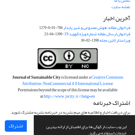
تماس با ما
نقشه سایت
آخرین اخبار
فراخوان مقاله: هوش مصنوعی و شهر پایدار
786-01-0-1279
فراخوان ارسال مقاله شماره ویژه کووید 19:
1399-04-23
ویراستار لاتین مجله
1398-02-30
Journal of Sustainable City
is licensed under a
Creative Commons
Attribution-NonCommercial 4.0 International License
Permissions beyond the scope of this license may be available
at
http://www.jscity.ir/?lang=en
اشتراک خبرنامه
برای دریافت اخبار و اطلاعیه های مهم نشریه در خبرنامه نشریه مشترک شوید.
اشتراک
این وب سایت از کوکی ها برای اطمینان از ارائه بهترین
خدمات استفاده می کند.