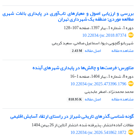
بررسی و ارزیابی اصول و معیارهای تاب‌آوری در پایداری باغات شهری
مطالعه موردی: منطقه یک شهرداری تهران
دوره 1، شماره 1، بهار 1397، صفحه
107-128
10.22034/jsc.2018.87374
شهربانو گلچوبی دیوا، اسماعیل صالحی، سعید کریمی
مشاهده مقاله
اصل مقاله
2.43 M
متاورس؛ فرصت‌ها و چالش‌ها در پایداری شهرهای آینده
دوره 8، شماره 1، بهار 1404، صفحه
1-16
10.22034/jsc.2025.473396.1796
محمد محمدنژاد، اصغر عابدینی
مشاهده مقاله
اصل مقاله
818.95 K
گونه شناسی گذرهای تاریخی شیراز در راستای ارتقاء آسایش اقلیمی
مقالات آماده انتشار، پذیرفته شده، انتشار آنلاین از
26 بهمن 1404
10.22034/jsc.2026.541862.1872