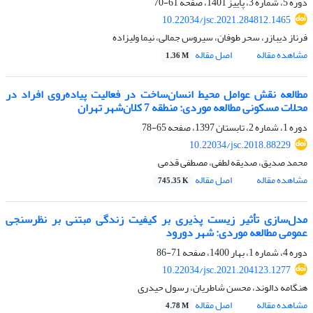
دوره 5، شماره 3، پاییز 1401، صفحه
61-70
10.22034/jsc.2021.284812.1465
فرناز دیبازر، سحر طوفان، سیروس جمالی، نیما ولیزاده
مشاهده مقاله
اصل مقاله
1.36 M
مطالعه نقش عوامل محیط انسان‌ساخت در فعالیت پیاده‌روی افراد در
محلات مسکونی مطالعه موردی: منطقه 7 کلان‌شهر تهران
دوره 1، شماره 2، تابستان 1397، صفحه
65-78
10.22034/jsc.2018.88229
محمد صدیق، صدیقه لطفی، مصطفی قدمی
مشاهده مقاله
اصل مقاله
745.35 K
مدل‌سازی تأثیر زیست پذیری بر کیفیت زندگی مبتنی بر نظرسنجی
عمومی مطالعه موردی: شهر دورود
دوره 4، شماره 1، بهار 1400، صفحه
71-86
10.22034/jsc.2021.204123.1277
هنگامه دالوند، محسن شاطریان، رسول حیدری
مشاهده مقاله
اصل مقاله
4.78 M