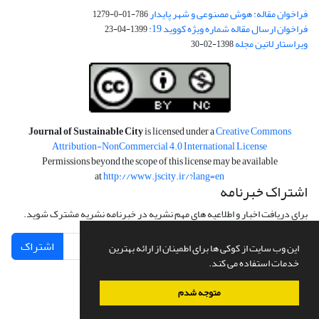
فراخوان مقاله: هوش مصنوعی و شهر پایدار
786-01-0-1279
فراخوان ارسال مقاله شماره ویژه کووید 19:
1399-04-23
ویراستار لاتین مجله
1398-02-30
Journal of Sustainable City
is licensed under a
Creative Commons
Attribution-NonCommercial 4.0 International License
Permissions beyond the scope of this license may be available
at
http://www.jscity.ir/?lang=en
اشتراک خبرنامه
برای دریافت اخبار و اطلاعیه های مهم نشریه در خبرنامه نشریه مشترک شوید.
اشتراک
این وب سایت از کوکی ها برای اطمینان از ارائه بهترین
خدمات استفاده می کند.
متوجه شدم
سامانه مدیریت نشریات علمی.
طراحی و پیاده سازی از
سیناوب