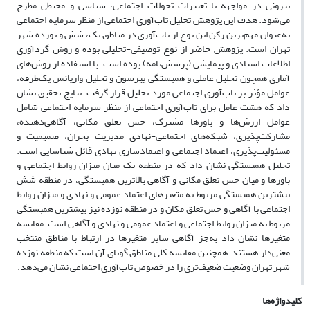
بیرونی در مواجهه با تغییرات تحولات اجتماعی، سیاسی و محیطی مطرح
می‌شود. هدف این پژوهش تحلیل تاب‌آوری اجتماعی از منظر سرمایه اجتماعی
به‌عنوان مهم‌ترین رکن این نوع از تاب‌آوری در مناطق یک، شش و نوزده شهر
تهران است. پژوهش حاضر از نوع توصیفی-تحلیلی بوده و روش گردآوری
اطلاعات اسنادی و پیمایشی (پرسش‌نامه) بوده است. با استفاده از روش‌های
آماری همچون تحلیل عاملی و همبستگی پیرسون و تحلیل واریانس یک‌طرفه،
عوامل مؤثر بر تاب‌آوری اجتماعی مورد تحلیل قرار گرفت. نتایج تحقیق نشان
داد که هشت عامل برای تاب‌آوری اجتماعی از منظر سرمایه اجتماعی شامل
عوامل ارزش‌ها و باورها مشترک، حس تعلق مکانی، آگاهی‌دهنده،
مشارکت‌پذیری، شبکه‌های اجتماعی-نهادی مدیریت بحران، صمیمیت و
مسئولیت‌پذیری، اعتماد اجتماعی و اعتمادسازی نهادی قائل شناسایی است.
تحلیل همبستگی نشان داد که در منطقه یک میان میزان روابط اجتماعی و
باورها و میان حس تعلق مکانی و آگاهی بالاترین همبستگی، در منطقه شش
بیشترین همبستگی مربوط به متغیرهای اعتماد عمومی و نهادی و میزان روابط
اجتماعی با آگاهی و حس تعلق مکان و در منطقه نوزده نیز بیشترین همبستگی
مربوط به میزان روابط اجتماعی و اعتماد عمومی و نهادی و آگاهی است. مقایسه
متغیرها نشان داد به‌جز آگاهی سایر متغیرها در ارتباط با مناطق منتخب
معنی‌دار هستند. همچنین مقایسه کلی مناطق گویای آن است که منطقه نوزده
شهر تهران وضعیت ضعیف‌تری را در خصوص تاب‌آوری اجتماعی نشان می‌دهد.
کلیدواژه‌ها