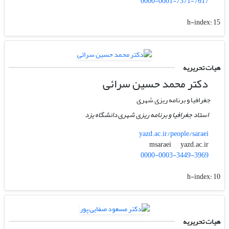
0000-0001-7371-7617
h-index:
15
هیات تحریریه
دکتر محمد حسین سرائی
جغرافیا و برنامه ریزی شهری
استاد جغرافیا و برنامه ریزی شهری دانشگاه یزد
yazd.ac.ir/people/saraei
yazd.ac.ir
msaraei
0000-0003-3449-3969
h-index:
10
هیات تحریریه