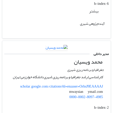
h-index:
6
بیشتر
آینده‌پژوهی شهری
مدیر داخلی
محمد ویسیان
جغرافیا و برنامه ریزی شهری
کارشناسی ارشد جغرافیا و برنامه ریزی شهری دانشگاه خوارزمی تهران
scholar.google.com/citations?hl=en&user=OrhsJ9EAAAAJ
ymail.com
mwaysian
0000-0002-8097-4985
h-index:
2