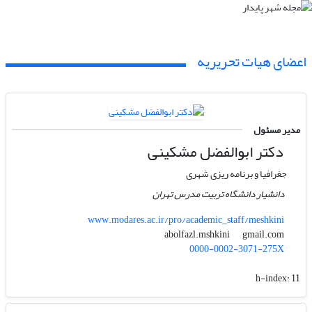
اعضای هیات تحریریه
مدیر مسئول
دکتر ابوالفضل مشکینی
جغرافیا و برنامه ریزی شهری
دانشیار دانشگاه تربیت مدرس تهران
www.modares.ac.ir/pro/academic_staff/meshkini
gmail.com
abolfazl.mshkini
0000-0002-3071-275X
h-index:
11