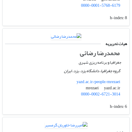
0000-0001-5768-6179
h-index:
8
هیات تحریریه
محمد‌رضا رضائی
جغرافیا و برنامه ریزی شهری
گروه جغرافیا، دانشگاه یزد، یزد، ایران
yazd.ac.ir/people/mrezaei
yazd.ac.ir
mrezaei
0000-0002-6721-3014
h-index:
6