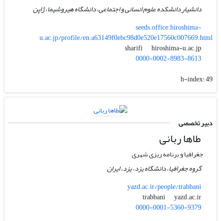
دانشیار دانشکده علوم انسانی و اجتماعی، دانشگاه هیروشیما، ژاپن
seeds.office.hiroshima-
u.ac.jp/profile/en.a63149f0ebc98d0e520e17560c007669.html
hiroshima-u.ac.jp
sharifi
0000-0002-8983-8613
h-index:
49
دبیر تخصصی
طاها ربانی
جغرافیا و برنامه ریزی شهری
گروه جغرافیا، دانشگاه یزد، یزد، ایران
yazd.ac.ir/people/trabbani
yazd.ac.ir
trabbani
0000-0001-5360-9379