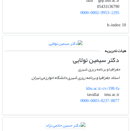
gep.usb.ac.ir
iazh
05431136790
0000-0002-9953-1295
h-index:
10
هیات تحریریه
دکتر سیمین تولایی
جغرافیا و برنامه ریزی شهری
استاد جغرافیا و برنامه ریزی شهری دانشگاه خوارزمی تهران
khu.ac.ir/cv/198/fa
tmu.ac.ir
tavallai
0000-0003-0237-8077