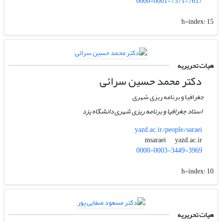
0000-0001-7371-7617
h-index:
15
هیات تحریریه
دکتر محمد حسین سرائی
جغرافیا و برنامه ریزی شهری
استاد جغرافیا و برنامه ریزی شهری دانشگاه یزد
yazd.ac.ir/people/saraei
yazd.ac.ir
msaraei
0000-0003-3449-3969
h-index:
10
هیات تحریریه