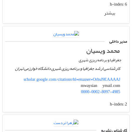
h-index:
6
بیشتر
مدیر داخلی
محمد ویسیان
جغرافیا و برنامه ریزی شهری
کارشناسی ارشد جغرافیا و برنامه ریزی شهری دانشگاه خوارزمی تهران
scholar.google.com/citations?hl=en&user=OrhsJ9EAAAAJ
ymail.com
mwaysian
0000-0002-8097-4985
h-index:
2
کارشناس نشریه