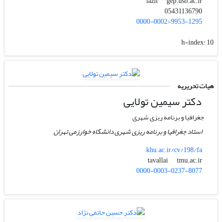
gep.usb.ac.ir
iazh
05431136790
0000-0002-9953-1295
h-index:
10
هیات تحریریه
دکتر سیمین تولایی
جغرافیا و برنامه ریزی شهری
استاد جغرافیا و برنامه ریزی شهری دانشگاه خوارزمی تهران
khu.ac.ir/cv/198/fa
tmu.ac.ir
tavallai
0000-0003-0237-8077