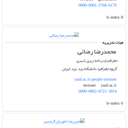
0000-0001-5768-6179
h-index:
8
هیات تحریریه
محمد‌رضا رضائی
جغرافیا و برنامه ریزی شهری
گروه جغرافیا، دانشگاه یزد، یزد، ایران
yazd.ac.ir/people/mrezaei
yazd.ac.ir
mrezaei
0000-0002-6721-3014
h-index:
6