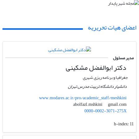
اعضای هیات تحریریه
مدیر مسئول
دکتر ابوالفضل مشکینی
جغرافیا و برنامه ریزی شهری
دانشیار دانشگاه تربیت مدرس تهران
www.modares.ac.ir/pro/academic_staff/meshkini
gmail.com
abolfazl.mshkini
0000-0002-3071-275X
h-index:
11