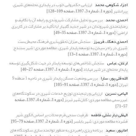
اجزاء شکوهی، محمد
ارزیابی حکمروایی خوب در پایداری محله‌های شهری
پیرانشهر
[دوره 1، شماره 3، 1397، صفحه 109-128]
احمدی، محمد
بررسی و تحلیل مشارکت شهروندی و رابطه آن با تکالیف و
رضایتمندی شهروندان در شهر جدید گلبهار (با تأکید بر مشارکت در کاربری
اراضی)
[دوره 1، شماره 3، 1397، صفحه 35-49]
احمدی دهکاء، فریبرز
سنجش میزان تحقق‌پذیری فرهنگ محیط‌زیست
شهری در راه رسیدن به توسعه پایدار شهری، مطالعه موردی: شهر سنندج
[دوره 1، شماره 1، 1397، صفحه 1-13]
ارغان، عباس
سنجش شاخص‌های توسعه پایدار در جهت شکل‌گیری توسعه
پایدار محله‌ای در شهر مهاباد
[دوره 1، شماره 1، 1397، صفحه 27-40]
الله قلی پور، سارا
بررسی وضعیت مسکن پایدار شهری در ناحیه 1 منطقه 9
تهران
[دوره 1، شماره 1، 1397، صفحه 91-105]
الهامی، نسرین
ارزیابی و رتبه‌بندی توزیع خدمات شهری در سکونتگاه‌های
غیررسمی مطالعه موردی: کلان‌شهر تبریز
[دوره 1، شماره 4، 1397، صفحه
57-71]
الهقلی تبار نشلی، فاطمه
ظرفیت سنجی فرم محلات بر اساس الگوی شهر
فشرده مطالعه موردی: شهر بابلسر
[دوره 1، شماره 2، 1397، صفحه 79-95]
امانپور، سعید
برنامه ریزی راهبردی به منظور توانمندسازی سکونتگاه های