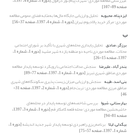
غیررسمی مطالعه موردی: شهرک پیام نور دزفول
[دوره 1، شماره 4، 1397،
صفحه 89-107]
ایزدپناه، محبوبه
تحلیل و ارزیابی جایگاه مال‌ها به‌مثابه فضای عمومی مطالعه
موردی: مرکز خرید پالادیوم تهران
[دوره 1، شماره 4، 1397، صفحه 37-56]
ب
برزگر، صادق
تحلیل پایداری محله‌های شهری با تأکید بر شورای اجتماعی
محلات، مطالعه موردی ناحیه دو منطقه یازده شهر مشهد
[دوره 1، شماره 1،
1397، صفحه 15-26]
بندر آباد، علیرضا
سنجش عدالت اجتماعی با رویکرد توسعه پایدار مطالعه
موردی مناطق شهری تبریز
[دوره 1، شماره 1، 1397، صفحه 77-89]
بنی اسد، طیبه
سنجش و ارزیابی میزان زیست پذیری سکونتگاه‌های شهری
مناطق مرزی مطالعه موردی: تربت‌جام
[دوره 1، شماره 2، 1397، صفحه 31-
46]
بهارستانی، شیوا
بررسی شاخصه‌های توسعه پایدار در محله‌های
حاشیه‌نشین مطالعه موردی: محله قلعه کامکار قم
[دوره 1، شماره 3، 1397،
صفحه 81-94]
بیگدلی، لیلا
برنامه‌ریزی راهبردی توسعه پایدار شهر جدید اندیشه
[دوره 1،
شماره 1، 1397، صفحه 57-75]