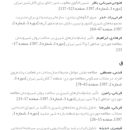
فتوحی مهربانی، باقر
تبیین الگوی مطلوب شهر خلاق برای کلان‌شهر تهران
[دوره 1، شماره 4، 1397، صفحه 123-137]
فرجی راد، خدر
مرور الگوهای نهادی- سازمانی پیشنهادی برای مدیریت
مجموعه‌های شهری کشور و تبیین دلایل عدم تحقق آن‌ها
[دوره 1، شماره 2،
1397، صفحه 47-64]
فرهادی، ابراهیم
تأثیر چشم‌اندازهای شهری بر سلامت روان شهروندان
مطالعه موردی: مناطق 2 و 9 شهر تهران
[دوره 1، شماره 3، 1397، صفحه 17-
33]
ق
قدمی، مصطفی
مطالعه نقش عوامل محیط انسان‌ساخت در فعالیت پیاده‌روی
افراد در محلات مسکونی مطالعه موردی: منطقه 7 کلان‌شهر تهران
[دوره 1،
شماره 2، 1397، صفحه 65-78]
قربانی، رامین
تأثیر چشم‌اندازهای شهری بر سلامت روان شهروندان مطالعه
موردی: مناطق 2 و 9 شهر تهران
[دوره 1، شماره 3، 1397، صفحه 17-33]
قربانی، علیرضا
تحلیل پایداری محله‌های شهری با تأکید بر شورای اجتماعی
محلات، مطالعه موردی ناحیه دو منطقه یازده شهر مشهد
[دوره 1، شماره 1،
1397، صفحه 15-26]
قیصری، حدیثه
تحلیل اثرات رشد پراکنده رویی شهری بر سرمایه اجتماعی