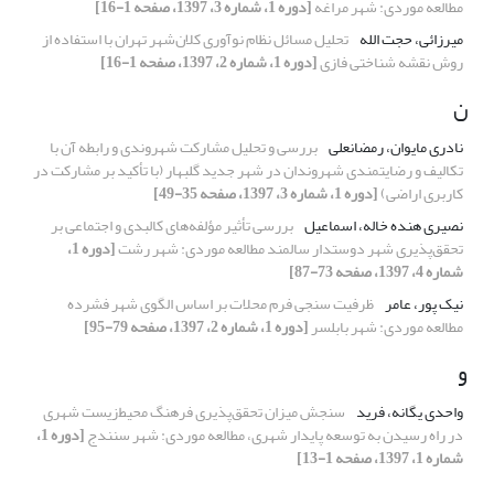
مطالعه موردی: شهر مراغه
[دوره 1، شماره 3، 1397، صفحه 1-16]
میرزائی، حجت الله
تحلیل مسائل نظام نوآوری کلان‌شهر تهران با استفاده از
روش نقشه شناختی فازی
[دوره 1، شماره 2، 1397، صفحه 1-16]
ن
نادری مایوان، رمضانعلی
بررسی و تحلیل مشارکت شهروندی و رابطه آن با
تکالیف و رضایتمندی شهروندان در شهر جدید گلبهار (با تأکید بر مشارکت در
کاربری اراضی)
[دوره 1، شماره 3، 1397، صفحه 35-49]
نصیری هنده خاله، اسماعیل
بررسی تأثیر مؤلفه‌های کالبدی و اجتماعی بر
تحقق‌پذیری شهر دوستدار سالمند مطالعه موردی: شهر رشت
[دوره 1،
شماره 4، 1397، صفحه 73-87]
نیک پور، عامر
ظرفیت سنجی فرم محلات بر اساس الگوی شهر فشرده
مطالعه موردی: شهر بابلسر
[دوره 1، شماره 2، 1397، صفحه 79-95]
و
واحدی یگانه، فرید
سنجش میزان تحقق‌پذیری فرهنگ محیط‌زیست شهری
در راه رسیدن به توسعه پایدار شهری، مطالعه موردی: شهر سنندج
[دوره 1،
شماره 1، 1397، صفحه 1-13]