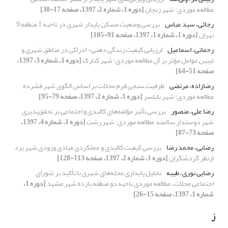
مطالعه موردی: شهر زنجان
[دوره 1، شماره 2، 1397، صفحه 17-30]
رجائی، سید عباس
بررسی وضعیت مسکن پایدار شهری در ناحیه 1 منطقه 9
تهران
[دوره 1، شماره 1، 1397، صفحه 91-105]
رحمانی، اسماعیل
ارزیابی کیفیت زندگی ذهنی- ادراکی در مناطق شهری و
تبیین عوامل مؤثر بر آن مطالعه موردی: شهر کنارک
[دوره 1، شماره 3، 1397،
صفحه 51-64]
رضازاده، مرتضی
ظرفیت سنجی فرم محلات بر اساس الگوی شهر فشرده
مطالعه موردی: شهر بابلسر
[دوره 1، شماره 2، 1397، صفحه 79-95]
رضا علی، منصور
بررسی تأثیر مؤلفه‌های کالبدی و اجتماعی بر تحقق‌پذیری
شهر دوستدار سالمند مطالعه موردی: شهر رشت
[دوره 1، شماره 4، 1397،
صفحه 73-87]
رضایی، محمد رضا
بررسی کیفیت کالبدی و عملکردی مبادی ورودی شهر یزد
ازنظر گردشگران
[دوره 1، شماره 2، 1397، صفحه 113-128]
رضایی نوری، طیبه
تحلیل پایداری محله‌های شهری با تأکید بر شورای
اجتماعی محلات، مطالعه موردی ناحیه دو منطقه یازده شهر مشهد
[دوره 1،
شماره 1، 1397، صفحه 15-26]
ز