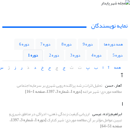
نمایه نویسندگان
همه دوره ها
دوره 9
دوره 8
دوره 7
دوره 6
دوره 5
دوره 4
دوره 3
دوره 2
دوره 1
همه
آ
ا
ب
پ
ت
ث
ج
چ
ح
خ
د
ذ
ر
ز
ژ
س
آ
آهار، حسن
تحلیل اثرات رشد پراکنده رویی شهری بر سرمایه اجتماعی
مطالعه موردی: شهر مراغه
[دوره 1، شماره 3، 1397، صفحه 1-16]
ا
ابراهیم زاده، عیسی
ارزیابی کیفیت زندگی ذهنی- ادراکی در مناطق شهری و
تبیین عوامل مؤثر بر آن مطالعه موردی: شهر کنارک
[دوره 1، شماره 3، 1397،
صفحه 51-64]