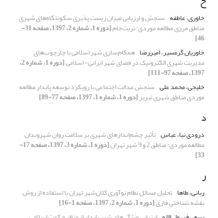
خ
خاوری، عاطفه
سنجش و ارزیابی میزان زیست پذیری سکونتگاه‌های شهری
مناطق مرزی مطالعه موردی: تربت‌جام
[دوره 1، شماره 2، 1397، صفحه 31-
46]
خاوریان گرمسیر، امیررضا
همگام‌سازی شهر اسلامی با چارچوب‌های
مدیریت شهری الکترونیک در فضای شهر ایرانی- اسلامی
[دوره 1، شماره 2،
1397، صفحه 97-111]
خلیجی، محمد علی
سنجش عدالت اجتماعی با رویکرد توسعه پایدار مطالعه
موردی مناطق شهری تبریز
[دوره 1، شماره 1، 1397، صفحه 77-89]
د
درودی نیا، عباس
تأثیر چشم‌اندازهای شهری بر سلامت روان شهروندان
مطالعه موردی: مناطق 2 و 9 شهر تهران
[دوره 1، شماره 3، 1397، صفحه 17-
33]
ر
ربانی، طاها
تحلیل مسائل نظام نوآوری کلان‌شهر تهران با استفاده از روش
نقشه شناختی فازی
[دوره 1، شماره 2، 1397، صفحه 1-16]
ربیعی فر، ولی‌الله
ارزیابی ویژگی‌های شهر پایدار از منظر حکمت اسلامی