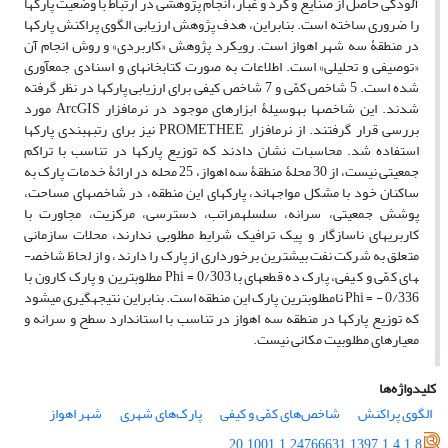
آلودگی حاصل از صنایع و گرد و غبار، انجام پژوهشی در ارتباط با وضعیت پارک­ها
را ضروری ساخته است. بنابراین، هدف پژوهش ارزیابی الگوی پراکنش پارک­ها
در منطقۀ سه شهر اهواز است. رویکرد پژوهش «کاربردی» و روش انجام آن
«توصیفی و تحلیلی» است. اطلاعات به صورت کتابخانه­ای و اسنادی جمع­آوری
شده است. 5 شاخص کمّی و 7 شاخص کیفی برای ارزیابی پارک­ها در نظر گرفته
شدند. این شاخص­ها به­وسیلۀ ابزارهای موجود در نرم­افزار ArcGIS مورد
بررسی قرار گرفتند. از نرم­افزار PROMETHEE نیز برای رتبه­بندی پارک­ها
استفاده شد. محاسبات نشان دادند که توزیع پارک­ها در تناسب با تراکم
جمعیتی نیست، از 30 محلۀ منطقۀ سه اهواز، 25 محله در ارائۀ خدمات پارک به
ساکنان خود با مشکل مواجه­اند، پارک­های این منطقه، در شاخص­های مساحت،
پوشش جمعیتی، سرانه، سلسله­مراتب، دسترسی، مرکزیت، مجاورت با
کاربری­های ناسازگار و پیک ترافیک شرایط مطلوبی ندارند، محلات سازمانی
متعلق به شرکت نفت بیشترین برخورداری از پارک را دارند، و از لحاظ شاخص­
های کمّی و کیفی، پارک ده قطعه­ای با Phi = 0/303 مطلوب­ترین و پارک کارون با
Phi = - 0/336 نامطلوب­ترین پارک این منطقه است. بنابراین نتیجه­گیری می­شود
که توزیع پارک­ها در منطقه سه اهواز در تناسب با استاندارد سطح و سرانه و
معیارهای مطلوبیت مکانی نیست.
کلیدواژه‌ها
الگوی پراکنش
شاخص‌های کمّی و کیفی
پارک‌های شهری
شهر اهواز
20.1001.1.24766631.1397.1.4.1.8