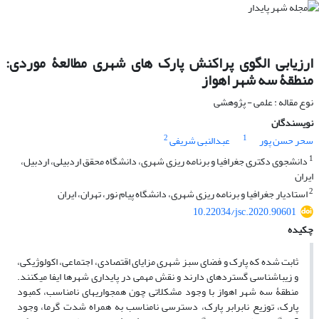
ارزیابی الگوی پراکنش پارک های شهری مطالعۀ موردی:
منطقۀ سه شهر اهواز
نوع مقاله : علمی - پژوهشی
نویسندگان
2
1
سحر حسن پور
عبدالنبی شریفی
1
دانشجوی دکتری جغرافیا و برنامه ریزی شهری، دانشگاه محقق اردبیلی، اردبیل،
ایران
2
استادیار جغرافیا و برنامه ریزی شهری، دانشگاه پیام نور، تهران، ایران
10.22034/jsc.2020.90601
چکیده
ثابت شده که پارک و فضای سبز شهری مزایای اقتصادی، اجتماعی، اکولوژیکی،
و زیباشناسی گسترده­ای دارند و نقش مهمی در پایداری شهرها ایفا می­کنند.
منطقۀ سه شهر اهواز با وجود مشکلاتی چون همجواری­های نامناسب، کمبود
پارک، توزیع نابرابر پارک، دسترسی نامناسب به همراه شدت گرما، وجود