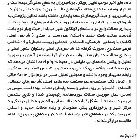
دهه‌های اخیر موجب تغییر رویکرد برنامه­ریزان به سطح محلی گردیده است و
اطلاع از وضعیت پایداری محلات گونه‌های بافت شهری می‌تواند نقشی مؤثر در
برنامه­ریزی­ها و جهت‌گیری‌های توسعه پایداری داشته باشد لذا این پژوهش به
شیوه توصیفی- تحلیلی با هدف تحلیل وضعیت شاخص‌های توسعه پایدار و
پایداری محلات واقع در بافت‌های گوناگون شهر مهاباد از حیث چهار نوع بافت
قدیمی، میانی، بافت جدید و اسکان غیررسمی بر مبنای 5 شاخص اصلی
(کالبدی، اجتماعی- فرهنگی، اقتصادی، خدماتی و زیست‌محیطی) و 44 شاخص
فرعی مستخرج، صورت گرفته که شاخص‌های اصلی به‌عنوان متغیر اصلی و
پایداری محلات به‌عنوان متغیر وابسته در نظر گرفته‌شده و آزمون پیرسون و
تحلیل واریانس داده‌های بی مقیاس در محیط
Spss
و
Excel
نشان می‌دهد که
بین سه شاخص اقتصادی، کالبدی و خدماتی، با شاخص تلفیقی همبستگی و
رابطه معنی‌دار وجود داشته و همچنین تحلیل مسیر در نرم‌افزار
Amos
حاکی
از ارتباط و تأثیر مستقیم و غیرمستقیم سه متغیر اصلی (شاخص‌های خدماتی،
اقتصادی، کالبدی) بر روی متغیر وابسته پایداری محلات بوده است سپس بر
اساس مدل موریس محلات موردمطالعه رتبه‌بندی شده و نتایج مشخص
می‌سازد رتبه محلات شکل‌گرفته در بافت میانی و قدیمی به دلیل نزدیکی به
مرکز شهر و برخورداری بهتر، مطلوب‌تر و رتبه محلات جدید و اسکان
غیررسمی که در دهه‌های اخیر توسعه‌یافته‌اند در رتبه‌های پایین‌تری از لحاظ
مقایسه قرارگرفته‌اند.
کلیدواژه‌ها