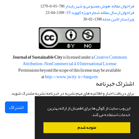
فراخوان مقاله: هوش مصنوعی و شهر پایدار
786-01-0-1279
فراخوان ارسال مقاله شماره ویژه کووید 19:
1399-04-23
ویراستار لاتین مجله
1398-02-30
Journal of Sustainable City
is licensed under a
Creative Commons
Attribution-NonCommercial 4.0 International License
Permissions beyond the scope of this license may be available
at
http://www.jscity.ir/?lang=en
اشتراک خبرنامه
برای دریافت اخبار و اطلاعیه های مهم نشریه در خبرنامه نشریه مشترک شوید.
اشتراک
این وب سایت از کوکی ها برای اطمینان از ارائه بهترین
خدمات استفاده می کند.
متوجه شدم
سامانه مدیریت نشریات علمی.
طراحی و پیاده سازی از
سیناوب