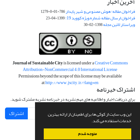
آخرین اخبار
فراخوان مقاله: هوش مصنوعی و شهر پایدار
786-01-0-1279
فراخوان ارسال مقاله شماره ویژه کووید 19:
1399-04-23
ویراستار لاتین مجله
1398-02-30
Journal of Sustainable City
is licensed under a
Creative Commons
Attribution-NonCommercial 4.0 International License
Permissions beyond the scope of this license may be available
at
http://www.jscity.ir/?lang=en
اشتراک خبرنامه
برای دریافت اخبار و اطلاعیه های مهم نشریه در خبرنامه نشریه مشترک شوید.
اشتراک
این وب سایت از کوکی ها برای اطمینان از ارائه بهترین
خدمات استفاده می کند.
متوجه شدم
سامانه مدیریت نشریات علمی.
طراحی و پیاده سازی از
سیناوب