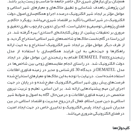
همچنان برای نیازهای شهری حال حاضر جامعه ما مناسب و زیست پذیر باشد.
این پژوهش باهدف شناسایی و تطبیق ملاک‌های و معیارهای شهر اسلامی و
عوامل مؤثر بر ایجاد شهر الکترونیک درصدد اجرا و همگام‌سازی اصول دولت
الکترونیک در شهر اسلامی با تأکید بر اقتصاد شهری می‌باشد. رویکرد حاکم بر
فضای پژوهش توصیفی و تحلیلی است، که برای تدوین چارچوب نظری تحقیق و
مروری بر تحقیقات پیشین، از روش کتابخانه‌ای (اسنادی) بهره گرفته شد. در
این راستا در گام نخست ملاک‌ها و شاخصه‌های شهر اسلامی استخراج گردید، و
از طرف دیگر عوامل مؤثر بر ایجاد شهر الکترونیک استخراج و به جهت ارائه
راهکارها و جهت‌دهی به این فرایند همگام‌سازی با استفاده از مدل
رتبه‌بندیDEMATEL Fuzzy اقدام به رتبه‌بندی این عوامل مؤثر در ایجاد
دولت الکترونیک شد. در راستای انجام مقایسه‌های زوجی بین شاخص‌ها در
مدل DEMATEL از دیدگاه 30 کارشناس و مدیر در زمینه فناوری اطلاعات
استفاده‌شده است. درنهایت با توجه به این ملاک‌ها و معیارهای استخراج‌شده
فرصت‌های پیش روی شهر اسلامی الکترونیک مطرح‌شده و در پایان در جهت
اجرای این مهم پیشنهادهایی ارائه شد. بر ابن اساس، تعلیم و تربیت نیروی
متخصص در زمینه فناوری اطلاعات و درعین‌حال آگاه به اصول و ضوابط شهر
اسلامی و دین مبین اسلام، فعال کردن روح مدیریت و اقتصاد اسلامی در بین
مدیران شهری، ایجاد پلیس الکترونیک و تدابیری خاص در جهت ایجاد امنیت
در فضای الکترونیکی ضروری می‌باشد.
کلیدواژه‌ها