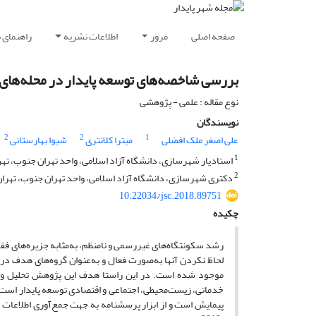
صفحه اصلی
مرور
اطلاعات نشریه
راهنمای 
بررسی شاخصه‌های توسعه پایدار در محله‌های 
نوع مقاله : علمی - پژوهشی
نویسندگان
2
2
1
علی اصغر ملک افضلی
میترا کلانتری
شیوا بهارستانی
1
استادیار شهرسازی، دانشگاه آزاد اسلامی، واحد تهران جنوب، تهرا
2
دکتری شهرسازی، دانشگاه آزاد اسلامی، واحد تهران جنوب، تهران،
10.22034/jsc.2018.89751
چکیده
رشد سکونتگاه‌های غیررسمی و نامنظم، به‌مثابه جزیره‌های فق
لحاظ نکردن آن­ها به‌صورت فعال و به‌عنوان گروه‌های هدف 
موجود شده است. در این راستا هدف این پژوهش تحلیل و ب
خدماتی، زیست‌محیطی، اجتماعی و اقتصادی توسعه پایدار است.
پیمایش است و از ابزار پرسشنامه به جهت جمع‌آوری اطلاعات