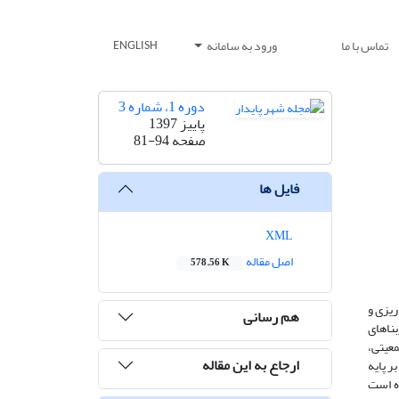
تماس با ما
ورود به سامانه
ENGLISH
دوره 1، شماره 3
پاییز 1397
صفحه
81-94
فایل ها
XML
اصل مقاله
578.56 K
ریزی و
هم رسانی
ناهای
عیتی،
ارجاع به این مقاله
 پایه
ه است