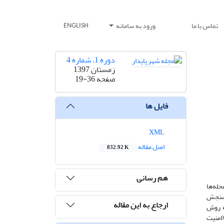
تماس با ما
ورود به سامانه
ENGLISH
دوره 1، شماره 4
زمستان 1397
صفحه
19-36
فایل ها
XML
اصل مقاله
832.92 K
هم رسانی
حله‌ها
ش سنجش
ارجاع به این مقاله
ل است که به روش
ت‌اند از: (امنیت