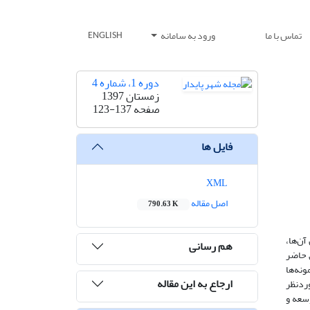
تماس با ما
ورود به سامانه
ENGLISH
دوره 1، شماره 4
زمستان 1397
صفحه
123-137
فایل ها
XML
اصل مقاله
790.63 K
آن‌ها،
هم رسانی
 حاضر
ونه‌ها
ارجاع به این مقاله
وردنظر
و توسعه و