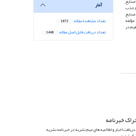
صنایع
آمار
و جذب
 صنایع
است. همچنین در راهبرد گردشگری خلاق، تأکید بر حداکثر جذب گردشگران داخلی و خارجی است. دستیابی به سه راهبرد مذکور نیز از طریق 5 مؤلفه
تعداد مشاهده مقاله
1,072
قیم در
تعداد دریافت فایل اصل مقاله
1,448
راک خبرنامه
دریافت اخبار و اطلاعیه های مهم نشریه در خبرنامه نشریه
ک شوید.