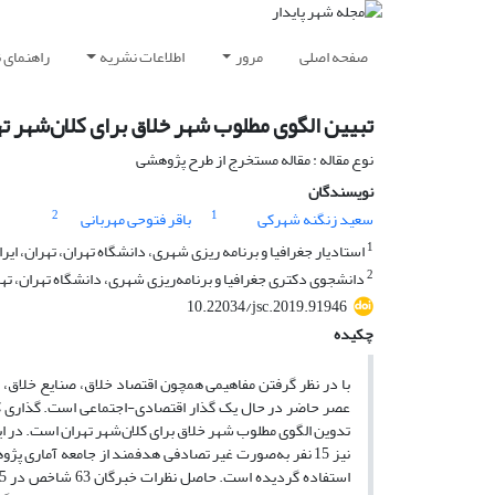
صفحه اصلی
مرور
اطلاعات نشریه
راهنمای 
تبیین الگوی مطلوب شهر خلاق برای کلان‌شهر ت
نوع مقاله : مقاله مستخرج از طرح پژوهشی
نویسندگان
2
1
سعید زنگنه شهرکی
باقر فتوحی مهربانی
1
استادیار جغرافیا و برنامه ریزی شهری، دانشگاه تهران، تهران، ایرا
2
دانشجوی دکتری جغرافیا و برنامه‌ریزی شهری، دانشگاه تهران، تهر
10.22034/jsc.2019.91946
چکیده
با در نظر گرفتن مفاهیمی همچون اقتصاد خلاق، صنایع خلاق، م
عصر حاضر در حال یک گذار اقتصادی-اجتماعی است. گذاری ک
تدوین الگوی مطلوب شهر خلاق برای کلان‌شهر تهران است. در این
نیز 15 نفر به‌صورت غیر تصادفی هدفمند از جامعه آماری