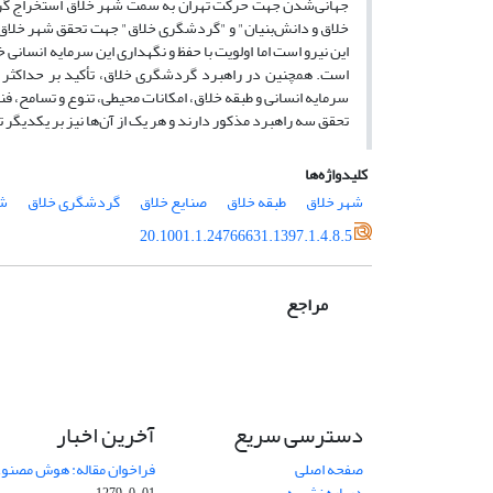
جهانی‌شدن جهت حرکت تهران به سمت شهر خلاق استخراج گردید
خلاق و دانش‌بنیان" و "گردشگری خلاق" جهت تحقق شهر خلاق د
این نیرو است اما اولویت با حفظ و نگهداری این سرمایه انسانی
سرمایه انسانی و طبقه خلاق، امکانات محیطی، تنوع و تسامح، ف
تحقق سه راهبرد مذکور دارند و هر یک از آن‌ها نیز بر یکدیگر تأث
کلیدواژه‌ها
شهر خلاق
طبقه خلاق
صنایع خلاق
گردشگری خلاق
شه
20.1001.1.24766631.1397.1.4.8.5
مراجع
دسترسی سریع
آخرین اخبار
صفحه اصلی
فراخوان مقاله: هوش مصنوعی
درباره نشریه