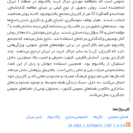
عمومی است که بامطالعه موردی مرکز خرید پالادیوم در منطقه 1 تهران
انجام‌شده است. روش تحقیق، از نوع کیفی بر مبنای مطالعه کتابخانه‌ای،
مصاحبه و گفتگو با 32 نفر از کاربران مجتمع پالادیوم بود که به روش هدفمند
انتخاب شدند. معیار توقف نمونه‌گیری، اشباع نظری و تکراری شدن پاسخ‌ها
بود. سنجه‌های تحقیق نیز در قالب یک پرسشنامه کیفی نیمه ساختاریافته با 7
مؤلفه اصلی و 34 سؤال پیاده‌سازی شدند. برای تجزیه‌وتحلیل داده‌ها از روش
آمار توصیفی و کدگذاری مرحله‌ای استفاده شد. نتایج نشان می­دهد که مجتمع
پالادیوم علیرغم ناکارآمدی در برخی مؤلفه‌های فضای عمومی، ویژگی‌هایی
دارد که کاربران، آن را به سایر مراکز خرید در تهران ترجیح می‌دهند. چند
کارکردی بودن، آسایش اقلیمی، کیفیت محیطی و امنیت بالا، مهم‌ترین دلایل
استقبال از پالادیوم بود. همچنین استفاده جوانان و زنان از این فضا،
به‌مثابه‌نوعی منزلت یابی و تمایز زدایی است. یافته­های پژوهش نشان می­دهد
که مال‌ها علیرغم ترویج فرهنگ مصرف و محدودیت‌هایی که بر کاربران خود
اعمال می‌کنند، به دلیل «سبک زندگی طبقه متوسط» و «وجود محدودیت‌های
ساختاری حاکم بر فضاهای عمومی کشور»، به‌عنوان نوعی از «فضاهای عمومی
جایگزین» عمل می‌کنند.
کلیدواژه‌ها
فضای عمومی
مال‌ها
خصوصی‌سازی
پالادیوم
شهر تهران
20.1001.1.24766631.1397.1.4.3.0