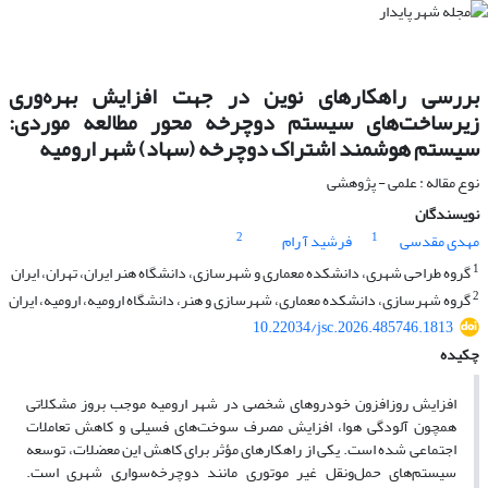
بررسی راهکارهای نوین در جهت افزایش بهره‌وری
زیرساخت‌های سیستم دوچرخه محور مطالعه موردی:
سیستم هوشمند اشتراک دوچرخه (سهاد) شهر ارومیه
نوع مقاله : علمی - پژوهشی
نویسندگان
2
1
مهدی مقدسی
فرشید آ رام
1
گروه طراحی شهری، دانشکده معماری و شهرسازی، دانشگاه هنر ایران، تهران، ایران
2
گروه شهرسازی، دانشکده معماری، شهرسازی و هنر، دانشگاه ارومیه، ارومیه، ایران
10.22034/jsc.2026.485746.1813
چکیده
افزایش روزافزون خودروهای شخصی در شهر ارومیه موجب بروز مشکلاتی
همچون آلودگی هوا، افزایش مصرف سوخت‌های فسیلی و کاهش تعاملات
اجتماعی شده است. یکی از راهکارهای مؤثر برای کاهش این معضلات، توسعه
سیستم‌های حمل‌ونقل غیر موتوری مانند دوچرخه‌سواری شهری است.