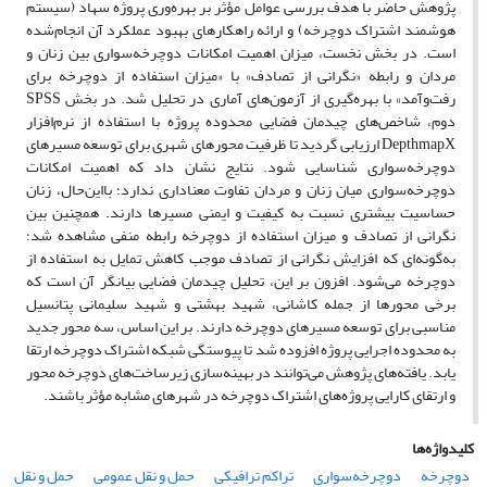
پژوهش حاضر با هدف بررسی عوامل مؤثر بر بهره‌وری پروژه سهاد (سیستم
هوشمند اشتراک دوچرخه) و ارائه راهکارهای بهبود عملکرد آن انجام‌شده
است. در بخش نخست، میزان اهمیت امکانات دوچرخه‌سواری بین زنان و
مردان و رابطه «نگرانی از تصادف» با «میزان استفاده از دوچرخه برای
رفت‌وآمد» با بهره‌گیری از آزمون‌های آماری در
تحلیل شد. در بخش
SPSS
دوم، شاخص‌های چیدمان فضایی محدوده پروژه با استفاده از نرم‌افزار
DepthmapX
ارزیابی گردید تا ظرفیت محورهای شهری برای توسعه مسیرهای
دوچرخه‌سواری شناسایی شود. نتایج نشان داد که اهمیت امکانات
دوچرخه‌سواری میان زنان و مردان تفاوت معناداری ندارد؛ بااین‌حال، زنان
حساسیت بیشتری نسبت به کیفیت و ایمنی مسیرها دارند. همچنین بین
نگرانی از تصادف و میزان استفاده از دوچرخه رابطه منفی مشاهده شد؛
به‌گونه‌ای که افزایش نگرانی از تصادف موجب کاهش تمایل به استفاده از
دوچرخه می‌شود. افزون بر این، تحلیل چیدمان فضایی بیانگر آن است که
برخی محورها از جمله کاشانی، شهید بهشتی و شهید سلیمانی پتانسیل
مناسبی برای توسعه مسیرهای دوچرخه دارند. بر این اساس، سه محور جدید
به محدوده اجرایی پروژه افزوده شد تا پیوستگی شبکه اشتراک دوچرخه ارتقا
یابد. یافته‌های پژوهش می‌توانند در بهینه‌سازی زیرساخت‌های دوچرخه محور
و ارتقای کارایی پروژه‌های اشتراک دوچرخه در شهرهای مشابه مؤثر باشند.
کلیدواژه‌ها
دوچرخه
دوچرخه‌سواری
تراکم ترافیکی
حمل و نقل عمومی
حمل و نقل