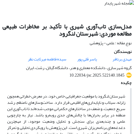
مدل‌سازی تاب‌آوری شهری با تأکید بر مخاطرات طبیعی
مطالعه موردی: شهرستان لنگرود
نوع مقاله : علمی - پژوهشی
نویسندگان
مهدی برنافر
یاسر قلی پور
سیده فاطمه میرثابت نظر
گروه شهرسازی، دانشکده معماری و هنر، دانشگاه گیلان، رشت، ایران
10.22034/jsc.2025.522140.1845
چکیده
شهرستان لنگرود با موقعیت جغرافیایی خاص خود، در معرض خطراتی همچون
زلزله، سیلاب و ناپایداری‌های اقلیمی قرار دارد. ساخت‌وسازهای نامنظم، رشد
سریع جمعیت، و ضعف در ساختارهای حکمرانی موجب شده‌اند تا تاب‌آوری این
منطقه در برابر بحران‌ها با چالش‌های جدی روبه‌رو باشد. نیاز به چارچوبی
علمی و چندبعدی برای سنجش و تحلیل وضعیت موجود، از مهم‌ترین
دغدغه‌های برنامه‌ریزان شهری است. این پژوهش با رویکردی تحلیلی و تمرکز
بر ابعاد پنج‌گانه تاب‌آوری شهری، تلاش دارد تا وضعیت شهرستان لنگرود را