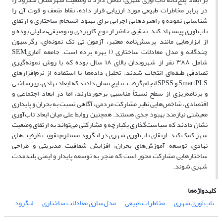
در برابر مخاطرات طبیعی مورد ارزیابی قرار داده، نقاط ضعف و قوت آن را
شناسایی نموده و راهبردهایی اجرایی برای بهبود انسجام ساختاری و ارتقای
تاب‌آوری پیشنهاد کند. تحقیق حاضر از نوع کاربردی و توصیفی
–
تحلیلی بوده و
از ابزارهایی مانند پرسش‌نامه معتبر، آزمون تی تک نمونه‌ای، رگرسیون
چندگانه و مدل معادلات ساختاری (
) بهره برده است. جامعه آماری
SEM
شامل ۳۸۸ نفر از شهروندان بالای ۱۸ سال بوده که با روش نمونه‌گیری
تصادفی طبقه‌ای انتخاب شدند. تحلیل داده‌ها با استفاده از نرم‌افزارهای
SmartPLS
و
SPSS
انجام گرفت. نتایج نشان دادند که ابعاد نهادی، زیرساختی
و برنامه‌ریزی از سطح نسبتاً مناسبی برخوردارند، اما در ابعاد اجتماعی و
اقتصادی، شاخص‌هایی نظیر مشارکت مردمی، آگاهی نسبت به بحران و پایداری
معیشتی نیازمند بهبود جدی هستند. همچنین روابط علی میان ابعاد تاب‌آوری
نشان دادند که سیاست‌گذاری یکپارچه و مشارکتی می‌تواند به ارتقای وضعیت
شهر کمک کند. ارتقای تاب‌آوری شهری در لنگرود مستلزم تقویت ظرفیت‌های
نهادی، توسعه آموزش‌های بحران، افزایش شفافیت مدیریتی و طراحی
ساختارهایی مشارکت محور است که منجر به توسعه پایدار و ایمنی بلندمدت
شهری شوند
.
کلیدواژه‌ها
تاب‌آوری شهری
مخاطرات طبیعی
مدل‌سازی معادلات ساختاری
لنگرود