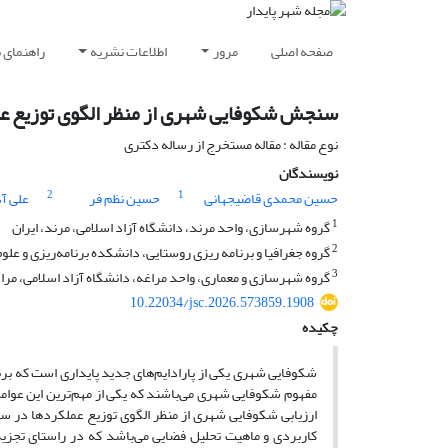
صفحه اصلی
مرور
اطلاعات نشریه
راهنمای 
سنجش شکوفایی شهری از منظر الگوی توزیع عم
نوع مقاله : مقاله مستخرج از رساله دکتری
نویسندگان
2
1
حسین محمدی قاضیجهانی
حسین نظم فر
علی آ
1
گروه شهرسازی، واحد مرند، دانشگاه آزاد اسلامی، مرند، ایران
2
گروه جغرافیا و برنامه ‌ریزی روستایی، دانشکده برنامه‌ریزی و علوم
3
گروه شهرسازی و معماری، واحد مراغه، دانشگاه آزاد اسلامی، مراغ
10.22034/jsc.2026.573859.1908
چکیده
مفهوم شکوفایی شهری می‌باشند که یکی از مهم‌ترین این عوا
ارزیابی شکوفایی شهری از منظر الگوی توزیع عملکردها در
کاربردی و ماهیت تحلیل فضایی می‌باشد که در راستای تجزیه