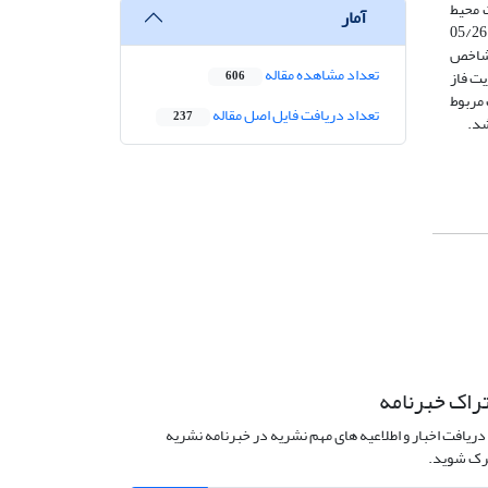
 محیط
آمار
ساخته‌شده در شهر سهند 8269847 مترمربع می‌باشد که از این مقدار بر اساس دسترسی به عملکردهای اصلی، 21/14 درصد در شرایط مطلوب، 05/26
آزمون شاخص
تعداد مشاهده مقاله
ت فاز
606
 مربوط
تعداد دریافت فایل اصل مقاله
237
راک خبرنامه
دریافت اخبار و اطلاعیه های مهم نشریه در خبرنامه نشریه
ک شوید.