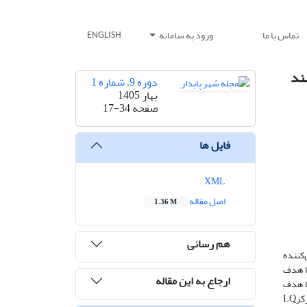
تماس با ما
ورود به سامانه
ENGLISH
ند
دوره 9، شماره 1
بهار 1405
صفحه
17-34
فایل ها
XML
اصل مقاله
1.36 M
هم رسانی
ل مختلفی تبیین‌کننده
ا هدف
ارجاع به این مقاله
ا هدف
کز
LQ