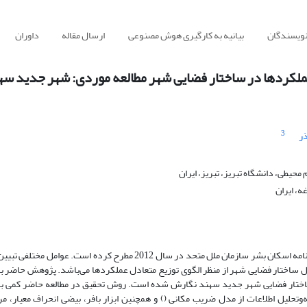
نویسندگان
بیانیه به کارگیری هوش مصنوعی
ارسال مقاله
داوران
لکردها در ساختار فضایی شهر مطالعه موردی: شهر جدید سه
3
ذر
 محیطی، دانشگاه تبریز، تبریز، ایران
ه، ایران
شکوفایی شهری یکی از پارادایم‌های جدید پایداری است که برنامه اسکان بشر سازمان ملل متحد در سال 2012 مطرح کرده است. عوام
مل ساختار فضایی شهر از منظر الگوی توزیع متعادل عملکردها می‌باشد. پژوهش حاضر ب
 ساختار فضایی شهر جدید سهند نگارش شده است. روش تحقیق در مطالعه حاضر کمی ب
‌وتحلیل اطلاعات از مدل ضریب مکانی (
) و همچنین ابزار بافر، بیضی انحراف معیار، مر