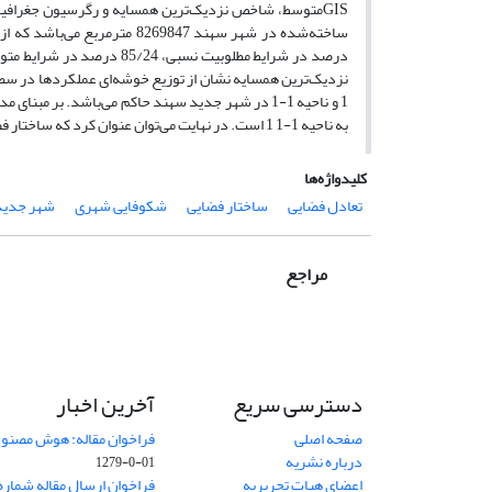
GIS
متوسط، شاخص نزدیک‌ترین همسایه و رگرسیون جغرافیایی
نزدیک‌ترین همسایه نشان از توزیع خوشه‌ای عملکردها در سط
1 و ناحیه 1-1 در شهر جدید سهند حاکم می‌باشد. بر 
به ناحیه 1-1 1 است. در نهایت می‌توان عنوان کرد که ساختار فضایی سهند از منظر الگوی توزیع عملکردها چندان متناسب تحقق شکوفایی شهری نمی‌باشد.
کلیدواژه‌ها
تعادل فضایی
ساختار فضایی
شکوفایی شهری
شهر جدید
مراجع
دسترسی سریع
آخرین اخبار
صفحه اصلی
فراخوان مقاله: هوش مصنوعی
درباره نشریه
01-0-1279
اعضای هیات تحریریه
فراخوان ارسال مقاله شماره وی