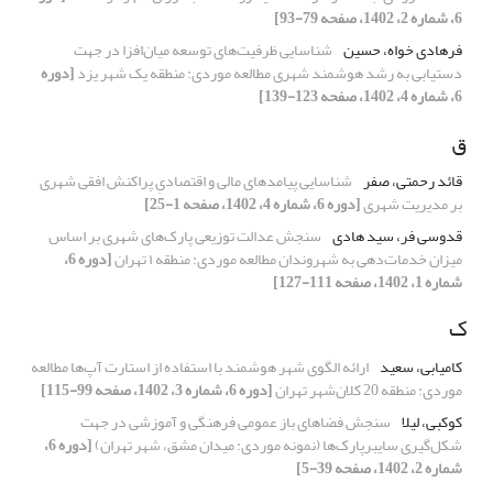
6، شماره 2، 1402، صفحه 79-93]
فرهادی خواه، حسین
شناسایی ظرفیت‌های توسعه میان‌افزا در جهت
دستیابی به رشد هوشمند شهری مطالعه موردی: منطقه یک شهر یزد
[دوره
6، شماره 4، 1402، صفحه 123-139]
ق
قائد رحمتی، صفر
شناسایی پیامدهای مالی و اقتصادیِ پراکنش افقی شهری
بر مدیریت شهری
[دوره 6، شماره 4، 1402، صفحه 1-25]
قدوسی فر، سید هادی
سنجش عدالت توزیعی پارک‌های شهری بر اساس
میزان خدمات‌دهی به شهروندان مطالعه موردی: منطقه ۱ تهران
[دوره 6،
شماره 1، 1402، صفحه 111-127]
ک
کامیابی، سعید
ارائه الگوی شهر هوشمند با استفاده از استارت آپ‌ها مطالعه
موردی: منطقه 20 کلان‌شهر تهران
[دوره 6، شماره 3، 1402، صفحه 99-115]
کوکبی، لیلا
سنجش فضاهای باز عمومی فرهنگی و آموزشی در جهت
شکل‌گیری سایبرپارک‌ها (نمونه موردی: میدان مشق، شهر تهران)
[دوره 6،
شماره 2، 1402، صفحه 39-5]