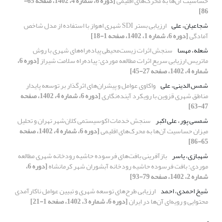
حساسیت آن‌ها به محرک‌های اقلیمی
[دوره 6، شماره 4، 1402، صفحه 65-
86]
شجاعیان، علی
ارزیابی بستر SDI شهری اهواز با استفاده از مدل شاخص
آمادگی
[دوره 6، شماره 1، 1402، صفحه 1-18]
شعله، مهسا
سنجش اثرات زیست‌محیطی پیاده‌راه‌های شهری با روش
ماتریس ارزیابی سریع اثرات مطالعه موردی: پیاده‌راه سلامت شیراز
[دوره 6،
شماره 4، 1402، صفحه 27-45]
شمس الدینی، علی
واکاوی عوامل و پیشران‌های اثرگذار بر توسعه پایدار
مناطق شهری قزوین با رویکرد آینده‌نگاری
[دوره 6، شماره 4، 1402، صفحه
47-63]
شمسی پور، علی اکبر
سنجش خدمات اکوسیستمی کلان‌شهر تهران و تحلیل
میزان حساسیت آن‌ها به محرک‌های اقلیمی
[دوره 6، شماره 4، 1402، صفحه
65-86]
شهبازی، یاسر
بازآفرینی بافت‌های فرسوده حاشیه رودخانه شهری مطالعه
موردی: بافت فرسوده حاشیه رودخانه آبشوران شهر کرمانشاه
[دوره 6،
شماره 2، 1402، صفحه 79-93]
شیخ احمدی، احمد
ارزیابی طرح‌های توسعه شهری و تبیین عوامل ناکارآمدی
محتوایی و رویه‌ای آن‌ها در ایران
[دوره 6، شماره 3، 1402، صفحه 1-21]