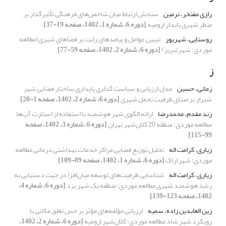
رازی مفتخر، نرمین
سنجش ارتباط میان شاخص‌های فرهنگی تأثیرگذار بر
منظر شهری پایدار ارومیه
[دوره 6، شماره 1، 1402، صفحه 19-37]
روستایی، شهریور
تبیین عوامل و پیامدهای رانت بر فضاهای شهری(مطالعه
موردی: شهر تبریز)
[دوره 6، شماره 2، 1402، صفحه 59-77]
ز
زمانی، حسین
مدل ارزیابی و سیاست گذاری پایداری ساختار فضایی شهر
شیراز بر مبنای ظرفیت تحمل شهری
[دوره 6، شماره 2، 1402، صفحه 1-20]
زند مقدم، محمدرضا
ارائه الگوی شهر هوشمند با استفاده از استارت آپ‌ها
مطالعه موردی: منطقه 20 کلان‌شهر تهران
[دوره 6، شماره 3، 1402، صفحه
99-115]
زیاری، کرامت اله
تحلیل توزیع فضایی مراکز خدمات بهداشتی درمانی مطالعه
موردی: شهر اراک
[دوره 6، شماره 1، 1402، صفحه 89-109]
زیاری، کرامت اله
شناسایی ظرفیت‌های توسعه میان‌افزا در جهت دستیابی به
رشد هوشمند شهری مطالعه موردی: منطقه یک شهر یزد
[دوره 6، شماره 4،
1402، صفحه 123-139]
زین العابدین زاده، سمیه
ارزیابی مؤلفه‌های مؤثر بر حس تعلق مکانی با
رویکرد شهر شاد مطالعه موردی: کلان‌شهر ارومیه
[دوره 6، شماره 2، 1402،