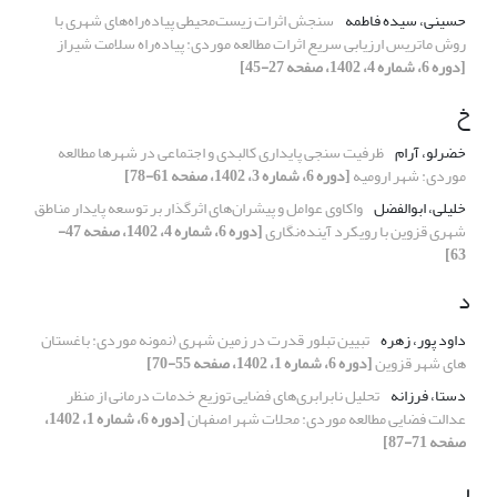
حسینی، سیده فاطمه
سنجش اثرات زیست‌محیطی پیاده‌راه‌های شهری با
روش ماتریس ارزیابی سریع اثرات مطالعه موردی: پیاده‌راه سلامت شیراز
[دوره 6، شماره 4، 1402، صفحه 27-45]
خ
خضرلو، آرام
ظرفیت سنجی پایداری کالبدی و اجتماعی در شهرها مطالعه
موردی: شهر ارومیه
[دوره 6، شماره 3، 1402، صفحه 61-78]
خلیلی، ابوالفضل
واکاوی عوامل و پیشران‌های اثرگذار بر توسعه پایدار مناطق
شهری قزوین با رویکرد آینده‌نگاری
[دوره 6، شماره 4، 1402، صفحه 47-
63]
د
داود پور، زهره
تبیین تبلور قدرت در زمین شهری (نمونه موردی: باغستان
های شهر قزوین
[دوره 6، شماره 1، 1402، صفحه 55-70]
دستا، فرزانه
تحلیل نابرابری‌های فضایی توزیع خدمات درمانی از منظر
عدالت فضایی مطالعه موردی: محلات شهر اصفهان
[دوره 6، شماره 1، 1402،
صفحه 71-87]
ر