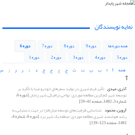
نمایه نویسندگان
همه دوره ها
دوره 9
دوره 8
دوره 7
دوره 6
دوره 5
دوره 4
دوره 3
دوره 2
دوره 1
همه
آ
ا
ب
پ
ت
ث
ج
چ
ح
خ
د
ذ
ر
ز
ژ
س
آ
آذری، مهدی
تأثیر فرم شهری در تولید سفرهای خودرو مبنا با تأکید بر
توسعه شهر کم کربن مطالعه موردی: نواحی ترافیکی شهر زنجان
[دوره 6،
شماره 3، 1402، صفحه 41-59]
آروین، محمود
شناسایی ظرفیت‌های توسعه میان‌افزا در جهت دستیابی به
رشد هوشمند شهری مطالعه موردی: منطقه یک شهر یزد
[دوره 6، شماره 4،
1402، صفحه 123-139]