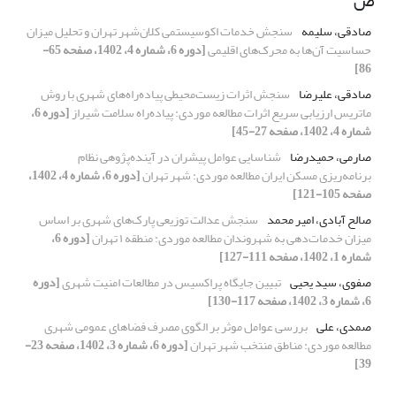
ص
صادقی، سلیمه
سنجش خدمات اکوسیستمی کلان‌شهر تهران و تحلیل میزان
حساسیت آن‌ها به محرک‌های اقلیمی
[دوره 6، شماره 4، 1402، صفحه 65-
86]
صادقی، علیرضا
سنجش اثرات زیست‌محیطی پیاده‌راه‌های شهری با روش
ماتریس ارزیابی سریع اثرات مطالعه موردی: پیاده‌راه سلامت شیراز
[دوره 6،
شماره 4، 1402، صفحه 27-45]
صارمی، حمیدرضا
شناسایی عوامل پیشران در آینده‌پژوهی نظام
برنامه‌ریزی مسکن ایران مطالعه موردی: شهر تهران
[دوره 6، شماره 4، 1402،
صفحه 105-121]
صالح آبادی، امیر محمد
سنجش عدالت توزیعی پارک‌های شهری بر اساس
میزان خدمات‌دهی به شهروندان مطالعه موردی: منطقه ۱ تهران
[دوره 6،
شماره 1، 1402، صفحه 111-127]
صفوی، سید یحیی
تبیین جایگاه پراکسیس در مطالعات امنیت شهری
[دوره
6، شماره 3، 1402، صفحه 117-130]
صمدی، علی
بررسی عوامل موثر بر الگوی مصرف فضاهای عمومی شهری
مطالعه موردی: مناطق منتخب شهر تهران
[دوره 6، شماره 3، 1402، صفحه 23-
39]