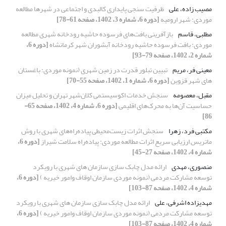
مصیب زاده، علی
ظرفیت سنجی پایداری کالبدی و اجتماعی در شهرها مطالعه
موردی: شهر ارومیه
[دوره 6، شماره 3، 1402، صفحه 61-78]
مطلبی، قاسم
بازآفرینی بافت‌های فرسوده حاشیه رودخانه شهری مطالعه
موردی: بافت فرسوده حاشیه رودخانه آبشوران شهر کرمانشاه
[دوره 6،
شماره 2، 1402، صفحه 79-93]
معینی فر، مریم
تبیین تبلور قدرت در زمین شهری (نمونه موردی: باغستان
های شهر قزوین
[دوره 6، شماره 1، 1402، صفحه 55-70]
مقبل، معصومه
سنجش خدمات اکوسیستمی کلان‌شهر تهران و تحلیل میزان
حساسیت آن‌ها به محرک‌های اقلیمی
[دوره 6، شماره 4، 1402، صفحه 65-
86]
مکتبی فرد، زهرا
سنجش اثرات زیست‌محیطی پیاده‌راه‌های شهری با روش
ماتریس ارزیابی سریع اثرات مطالعه موردی: پیاده‌راه سلامت شیراز
[دوره 6،
شماره 4، 1402، صفحه 27-45]
منصوری، مهدی
ارائه مدل چابک سازی سازمان های شهری با رویکرد
توسعه مشارکت مردمی (نمونه موردی سازمان اوقاف وامور خیریه )
[دوره 6،
شماره 4، 1402، صفحه 87-103]
مهدیزاده اشرفی، علی
ارائه مدل چابک سازی سازمان های شهری با رویکرد
توسعه مشارکت مردمی (نمونه موردی سازمان اوقاف وامور خیریه )
[دوره 6،
شماره 4، 1402، صفحه 87-103]