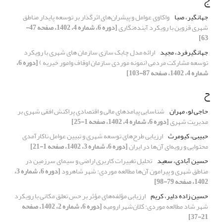
جهانگیر، صبا
واکاوی عوامل و پیشران‌های اثرگذار بر توسعه پایدار مناطق
شهری قزوین با رویکرد آینده‌نگاری
[دوره 6، شماره 4، 1402، صفحه 47-
63]
جهانگیرفرد، مجید
ارائه مدل چابک سازی سازمان های شهری با رویکرد
توسعه مشارکت مردمی (نمونه موردی سازمان اوقاف وامور خیریه )
[دوره 6،
شماره 4، 1402، صفحه 87-103]
ح
حاجی لو، مهران
شناسایی پیامدهای مالی و اقتصادیِ پراکنش افقی شهری بر
مدیریت شهری
[دوره 6، شماره 4، 1402، صفحه 1-25]
حبیبی، کیومرث
ارزیابی طرح‌های توسعه شهری و تبیین عوامل ناکارآمدی
محتوایی و رویه‌ای آن‌ها در ایران
[دوره 6، شماره 3، 1402، صفحه 1-21]
حسین آبادی، سعید
تحلیل تغییرات کاربری اراضی و سیمای سرزمین در
مناطق شهری و پیرامون آن‌ها مطالعه موردی: شهر شاهرود
[دوره 6، شماره 3،
1402، صفحه 79-98]
حسین زاده دلیر، کریم
ارزیابی مؤلفه‌های مؤثر بر حس تعلق مکانی با رویکرد
شهر شاد مطالعه موردی: کلان‌شهر ارومیه
[دوره 6، شماره 2، 1402، صفحه
21-37]