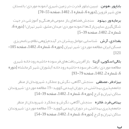
باباپور، هومن
تبیین تبلور قدرت در زمین شهری (نمونه موردی: باغستان
های شهر قزوین
[دوره 6، شماره 1، 1402، صفحه 55-70]
برمایه ور، بهنود
سنجش فضاهای باز عمومی فرهنگی و آموزشی در جهت
شکل‌گیری سایبرپارک‌ها (نمونه موردی: میدان مشق، شهر تهران)
[دوره 6،
شماره 2، 1402، صفحه 39-5]
بغدادی، آرش
شناسایی عوامل پیشران در آینده‌پژوهی نظام برنامه‌ریزی
مسکن ایران مطالعه موردی: شهر تهران
[دوره 6، شماره 4، 1402، صفحه 105-
121]
بلالی اسکویی، آزیتا
بازآفرینی بافت‌های فرسوده حاشیه رودخانه شهری
مطالعه موردی: بافت فرسوده حاشیه رودخانه آبشوران شهر کرمانشاه
[دوره
6، شماره 2، 1402، صفحه 79-93]
بهزادفر، مصطفی
سنجش آگاهی، نگرش و عملکرد شهروندان از منظر
جامعه‌پذیری بهداشتی در دوران اپیدمی کووید-19 مطالعه موردی: شهروندان
ساکن تهران و کرج
[دوره 6، شماره 1، 1402، صفحه 39-54]
بهنامی فرد، فائزه
سنجش آگاهی، نگرش و عملکرد شهروندان از منظر
جامعه‌پذیری بهداشتی در دوران اپیدمی کووید-19 مطالعه موردی: شهروندان
ساکن تهران و کرج
[دوره 6، شماره 1، 1402، صفحه 39-54]
پ