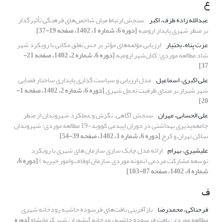
ع
عبدالله زاده طزف، اکبر
سنجش ارتباط میان شاخص‌های فرهنگی تأثیرگذار
بر منظر شهری پایدار ارومیه
[دوره 6، شماره 1، 1402، صفحه 19-37]
عزت پناه، بختیار
ارزیابی مؤلفه‌های مؤثر بر حس تعلق مکانی با رویکرد شهر
شاد مطالعه موردی: کلان‌شهر ارومیه
[دوره 6، شماره 2، 1402، صفحه 21-
37]
علی اکبری، اسماعیل
مدل ارزیابی و سیاست گذاری پایداری ساختار فضایی
شهر شیراز بر مبنای ظرفیت تحمل شهری
[دوره 6، شماره 2، 1402، صفحه 1-
20]
علی الحسابی، مهران
سنجش آگاهی، نگرش و عملکرد شهروندان از منظر
جامعه‌پذیری بهداشتی در دوران اپیدمی کووید-19 مطالعه موردی: شهروندان
ساکن تهران و کرج
[دوره 6، شماره 1، 1402، صفحه 39-54]
علیشیری، بهرام
ارائه مدل چابک سازی سازمان های شهری با رویکرد
توسعه مشارکت مردمی (نمونه موردی سازمان اوقاف وامور خیریه )
[دوره 6،
شماره 4، 1402، صفحه 87-103]
ف
فرحناکی، محمدرضا
بازآفرینی بافت‌های فرسوده حاشیه رودخانه شهری
مطالعه موردی: بافت فرسوده حاشیه رودخانه آبشوران شهر کرمانشاه
[دوره