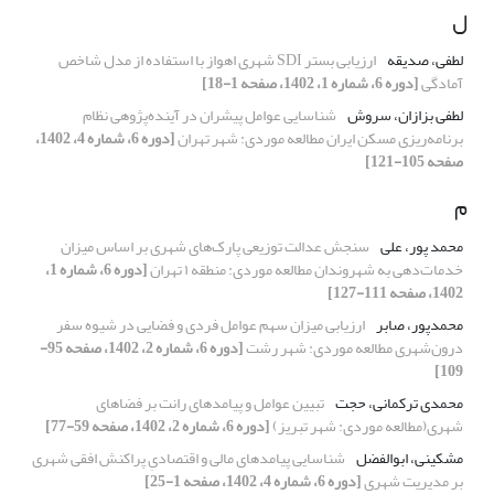
ل
لطفی، صدیقه
ارزیابی بستر SDI شهری اهواز با استفاده از مدل شاخص
آمادگی
[دوره 6، شماره 1، 1402، صفحه 1-18]
لطفی بزازان، سروش
شناسایی عوامل پیشران در آینده‌پژوهی نظام
برنامه‌ریزی مسکن ایران مطالعه موردی: شهر تهران
[دوره 6، شماره 4، 1402،
صفحه 105-121]
م
محمد پور، علی
سنجش عدالت توزیعی پارک‌های شهری بر اساس میزان
خدمات‌دهی به شهروندان مطالعه موردی: منطقه ۱ تهران
[دوره 6، شماره 1،
1402، صفحه 111-127]
محمدپور، صابر
ارزیابی میزان سهم عوامل فردی و فضایی در شیوه سفر
درون‌شهری مطالعه موردی: شهر رشت
[دوره 6، شماره 2، 1402، صفحه 95-
109]
محمدی ترکمانی، حجت
تبیین عوامل و پیامدهای رانت بر فضاهای
شهری(مطالعه موردی: شهر تبریز)
[دوره 6، شماره 2، 1402، صفحه 59-77]
مشکینی، ابوالفضل
شناسایی پیامدهای مالی و اقتصادیِ پراکنش افقی شهری
بر مدیریت شهری
[دوره 6، شماره 4، 1402، صفحه 1-25]