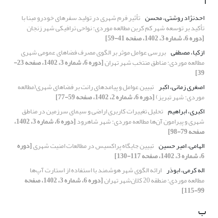
ا
احدنژاد روشتی، محسن
تأثیر فرم شهری در تولید سفرهای خودرو مبنا با
تأکید بر توسعه شهر کم کربن مطالعه موردی: نواحی ترافیکی شهر زنجان
[دوره 6، شماره 3، 1402، صفحه 41-59]
ازکیا، مصطفی
بررسی عوامل موثر بر الگوی مصرف فضاهای عمومی شهری
مطالعه موردی: مناطق منتخب شهر تهران
[دوره 6، شماره 3، 1402، صفحه 23-
39]
اصغری زمانی، اکبر
تبیین عوامل و پیامدهای رانت بر فضاهای شهری(مطالعه
موردی: شهر تبریز)
[دوره 6، شماره 2، 1402، صفحه 59-77]
اکبری، ابراهیم
تحلیل تغییرات کاربری اراضی و سیمای سرزمین در مناطق
شهری و پیرامون آن‌ها مطالعه موردی: شهر شاهرود
[دوره 6، شماره 3، 1402،
صفحه 79-98]
الهامی، امیر حسین
تبیین جایگاه پراکسیس در مطالعات امنیت شهری
[دوره
6، شماره 3، 1402، صفحه 117-130]
اله کرمی، ابوذر
ارائه الگوی شهر هوشمند با استفاده از استارت آپ‌ها
مطالعه موردی: منطقه 20 کلان‌شهر تهران
[دوره 6، شماره 3، 1402، صفحه
99-115]
ب