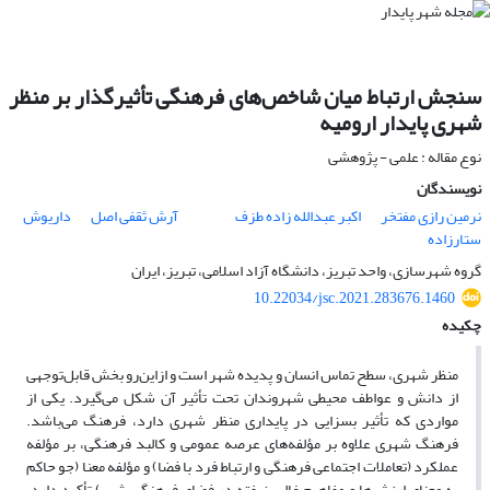
سنجش ارتباط میان شاخص‌های فرهنگی تأثیرگذار بر منظر
شهری پایدار ارومیه
نوع مقاله : علمی - پژوهشی
نویسندگان
نرمین رازی مفتخر
اکبر عبدالله زاده طزف
آرش ثقفی اصل
داریوش
ستارزاده
گروه شهرسازی، واحد تبریز، دانشگاه آزاد اسلامی، تبریز، ایران
10.22034/jsc.2021.283676.1460
چکیده
منظر شهری، سطح تماس انسان و پدیده شهر است و ازاین‌رو بخش قابل‌توجهی
از دانش و عواطف محیطی شهروندان تحت تأثیر آن شکل می‌گیرد. یکی از
مواردی که تأثیر بسزایی در پایداری منظر شهری دارد، فرهنگ می‌باشد.
فرهنگ شهری علاوه بر مؤلفه‌های عرصه عمومی و کالبد فرهنگی، بر مؤلفه
عملکرد (تعاملات اجتماعی فرهنگی و ارتباط فرد با فضا) و مؤلفه معنا (جو حاکم
به معنای ارزش‌ها و مفاهیم غالب نهفته در فضای فرهنگی شهر) تأکید دارد.