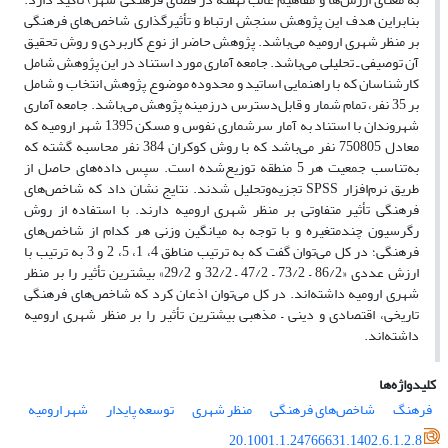
بنابراین هدف این پژوهش سنجش ارتباط و تأثیرگذاری شاخص‌های فرهنگی
بر منظر شهری ارومیه می‌باشد. پژوهش حاضر از نوع کاربردی و روش تحقیق
آن توصیفی ـ تحلیلی می‌باشد. جامعه آماری مورد استناد در این پژوهش شامل
کارشناسان که با راهنمایی اساتید و محدوده موضوع پژوهش انتخاب و شامل
بر 35 نفر، تمام شمار و قابل‌دسترس درزمینه پژوهش می‌باشد. جامعه آماری
شهروندان با استناد به آمار سرشماری نفوس و مسکن 1395 شهر ارومیه که
معادل 750805 نفر می‌باشد که با روش کوکران 384 نفر محاسبه گشته که
به‌تناسب جمعیت هر 5 منطقه توزیع‌شده است. سپس داده‌های حاصل از
طریق نرم‌افزار SPSS تجزیه‌وتحلیل شدند. نتایج نشان داد که شاخص‌های
فرهنگی تأثیر متفاوتی بر منظر شهری ارومیه دارند. با استفاده از روش
رگرسیون چندمتغیره و با توجه به میانگین وزنی هر کدام از شاخص‌های
فرهنگی؛ در کل می‌توان گفت که به ترتیب مناطق 4، 1، 5، 2 و 3 به ترتیب با
ارزش عددی «86/2 – 73/2 – 47/2 – 32/2 و 29/2» بیشترین تأثیر را بر منظر
شهری ارومیه داشته‌اند. در کل می‌توان اذعان کرد که شاخص‌های فرهنگی
تاریخی، اقتصادی و دینی – مذهبی بیشترین تأثیر را بر منظر شهری ارومیه
داشته‌اند.
کلیدواژه‌ها
فرهنگ
شاخص‌های فرهنگی
منظر شهری
توسعه پایدار
شهر ارومیه
20.1001.1.24766631.1402.6.1.2.8