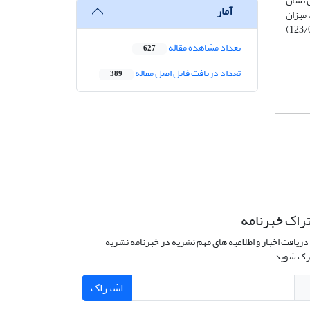
 نشان
آمار
توجه به هزینه‌های سفر (695/1)، فاصله میان ایستگاه‌ها (549/1)، میزان دسترسی با توجه به فاصله از مرکز شهر (628/0)، میزان
دسترسی با توجه به ترافیک (254/0)، میزان تمایل در استفاده از حمل‌ونقل عمومی (166/0)، فاصله بین منزل و مراکز خدماتی-تجاری مهم شهری (123/0)
تعداد مشاهده مقاله
627
تعداد دریافت فایل اصل مقاله
389
راک خبرنامه
دریافت اخبار و اطلاعیه های مهم نشریه در خبرنامه نشریه
ک شوید.
اشتراک