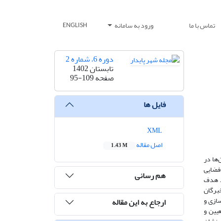
تماس با ما
ورود به سامانه
ENGLISH
دوره 6، شماره 2
تابستان 1402
صفحه
95-109
فایل ها
XML
اصل مقاله
1.43 M
ها در
 فضایی
هم رسانی
. هدف
ر درون‌شهری شهر رشت است. جامعه آماری این پژوهش را 21 نفر از خبرگان
 پژوهش مستندسازی و
ارجاع به این مقاله
یین و