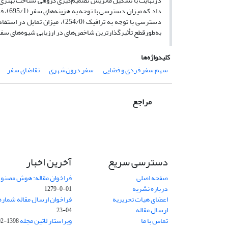
درنهایت با تشکیل ماتریس تصمیم‌گیری گروهی شناخت بهتری د
به‌طورقطع تأثیرگذارترین شاخص‌های در ارزیابی شیوه‌های سف
کلیدواژه‌ها
سهم سفر فردی و فضایی
سفر درون‌شهری
تقاضای سفر
مراجع
دسترسی سریع
آخرین اخبار
صفحه اصلی
فراخوان مقاله: هوش مصنوعی
درباره نشریه
01-0-1279
اعضای هیات تحریریه
فراخوان ارسال مقاله شماره وی
ارسال مقاله
04-23
تماس با ما
ویراستار لاتین مجله
1398-02-30