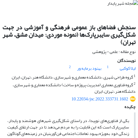
سنجش فضاهای باز عمومی فرهنگی و آموزشی در جهت
شکل‌گیری سایبرپارک‌ها (نمونه موردی: میدان مشق، شهر
تهران)
نوع مقاله : علمی - پژوهشی
نویسندگان
2
1
لیلا کوکبی
بهنود برمایه ور
1
گروه طراحی شهری، دانشکده معماری و شهرسازی، دانشگاه هنر، تهران، ایران
2
گروه فناوری معماری (مدیریت پروژه و ساخت) دانشکده معماری و شهرسازی،
دانشگاه هنر، تهران، ایران
10.22034/jsc.2022.333731.1602
چکیده
یکی از فناوری‌های نوپیدا، در راستای شکل‌گیری شهرهای هوشمند و پایدار،
سایبرپارک است که این قابلیت را به مردم می‌دهد تا در جهت ارتقای کیفیت
زندگی خود به‌ویژه بهبود تعاملات اجتماعی فن‌آوربنیان در زمینه‌های گوناگون