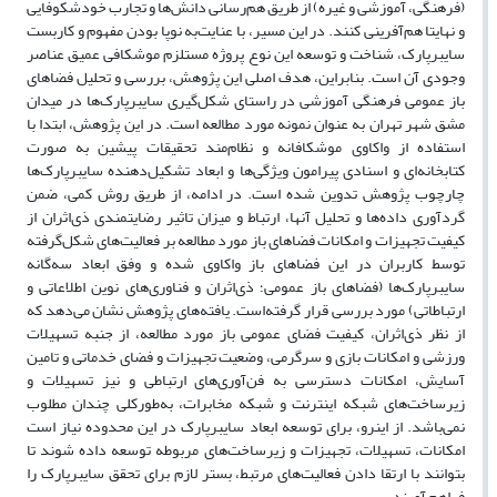
(فرهنگی، آموزشی و غیره) از طریق هم‌رسانی دانش‌ها و تجارب خودشکوفایی
و نهایتا هم‌آفرینی کنند. در این مسیر، با عنایت‌به نوپا بودن مفهوم و کاربست
سایبرپارک، شناخت و توسعه این نوع پروژه مستلزم موشکافی عمیق عناصر
وجودی آن است. بنابراین، هدف اصلی این پژوهش، بررسی و تحلیل فضاهای
باز عمومی فرهنگی آموزشی در راستای شکل‌گیری سایبرپارک‌ها در میدان
مشق شهر تهران به عنوان نمونه مورد مطالعه است. در این پژوهش، ابتدا با
استفاده از واکاوی موشکافانه و نظام‌مند تحقیقات پیشین به صورت
کتابخانه‌ای و اسنادی پیرامون ویژگی‌ها و ابعاد تشکیل‌دهنده سایبرپارک‌ها
چارچوب پژوهش تدوین شده است. در ادامه، از طریق روش کمی، ضمن
گردآوری داده‌ها و تحلیل آنها، ارتباط و میزان تاثیر رضایتمندی ذی‌اثران از
کیفیت تجهیزات و امکانات فضاهای باز مورد مطالعه بر فعالیت‌های شکل‌گرفته
توسط کاربران در این فضاهای باز واکاوی شده و وفق ابعاد سه‌گانه
سایبرپارک‌ها (فضاهای باز عمومی؛ ذی‌اثران و فناوری‌های نوین اطلاعاتی و
ارتباطاتی) مورد بررسی قرار گرفته‌است. یافته‌های پژوهش نشان می‌دهد که
از نظر ذی‌اثران، کیفیت فضای عمومی باز مورد مطالعه، از جنبه تسهیلات
ورزشی و امکانات بازی و سرگرمی، وضعیت تجهیزات و فضای خدماتی و تامین
آسایش، امکانات دسترسی به فن‌آوری‌های ارتباطی و نیز تسهیلات و
زیرساخت‌های شبکه اینترنت و شبکه مخابرات، به‌طورکلی چندان مطلوب
نمی‌باشد. از اینرو، برای توسعه ابعاد سایبرپارک در این محدوده نیاز است
امکانات، تسهیلات، تجهیزات و زیرساخت‌های مربوطه توسعه داده شوند تا
بتوانند با ارتقا دادن فعالیت‌های مرتبط، بستر لازم برای تحقق سایبرپارک را
فراهم آورند.