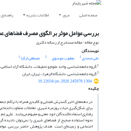
صفحه اصلی
مرور
اطلاعات نشریه
راهنمای 
بررسی عوامل موثر بر الگوی مصرف فضاهای عم
نوع مقاله : مقاله مستخرج از رساله دکتری
نویسندگان
1
2
1
علی صمدی
یعقوب موسوی
مصطفی ازکیا
1
گروه جامعه‌شناسی، واحد علوم و تحقیقات، دانشگاه آزاد اسلامی، ت
2
گروه جامعه‌شناسی، دانشگاه الزهراء، تهران، ایران
10.22034/jsc.2020.245978.1304
چکیده
در دهه‌های اخیر گسترش فضایی و کالبدی همراه با تراکم جم
برای شکل‌گیری حیات روزمره شهری، تعاملات متفاوت اجتماعی و
رفتاری استفاده‌کنندگان خود معنی و مفهوم می‌یابند. علی‌رغم 
نحوه استفاده صحیح از فضاهای شهری را نمی‌توان نادیده گر
اجتماعی و زمینه‌ای است. هدف پژوهش حاضر بررسی عوامل