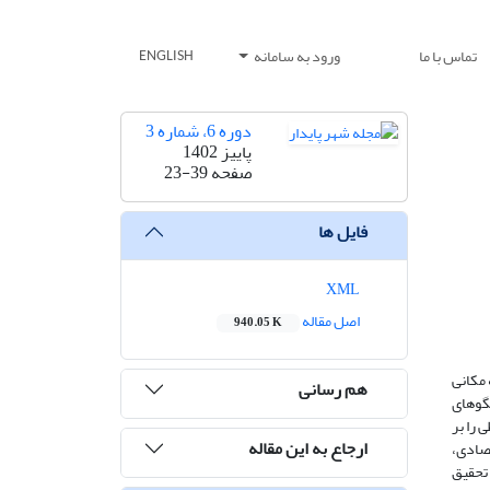
تماس با ما
ورود به سامانه
ENGLISH
دوره 6، شماره 3
پاییز 1402
صفحه
23-39
فایل ها
XML
اصل مقاله
940.05 K
مکانی
هم رسانی
لگوهای
 را بر
ارجاع به این مقاله
صادی،
تحقیق