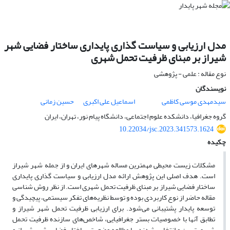
مدل ارزیابی و سیاست گذاری پایداری ساختار فضایی شهر
شیراز بر مبنای ظرفیت تحمل شهری
نوع مقاله : علمی - پژوهشی
نویسندگان
سیدمهدی موسی کاظمی
اسماعیل علی اکبری
حسین زمانی
گروه جغرافیا، دانشکده علوم اجتماعی، دانشگاه پیام نور، تهران، ایران
10.22034/jsc.2023.341573.1624
چکیده
مشکلات زیست محیطی مهمترین مساله شهرهای ایران و از جمله شهر شیراز
است. هدف اصلی این پژوهش ارائه مدل ارزیابی و سیاست گذاری پایداری
ساختار فضایی شیراز بر مبنای ظرفیت تحمل شهری است. از نظر روش شناسی
مقاله حاضر از نوع کاربردی بوده و توسط نظریه‌های تفکر سیستمی، پیچیدگی و
توسعه پایدار پشتیبانی می‌شود. برای ارزیابی ظرفیت تحمل شهر شیراز و
تطابق آنها با خصوصیات بستر جغرافیایی، شاخص‌های سازنده ظرفیت تحمل
شهری تبیین و انتخاب شدند. با مطالعه وضعیت ساختار فضایی شهر شیراز و