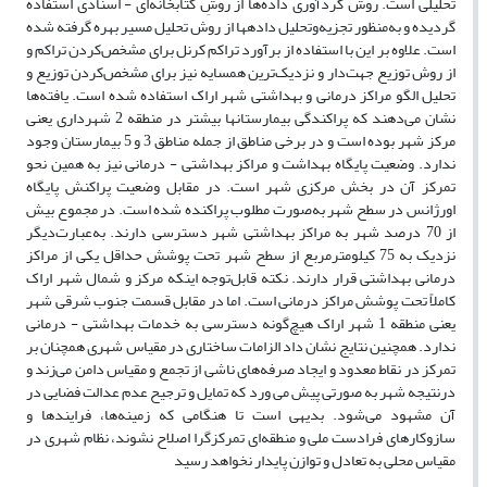
تحلیلی است. روش گردآوری داده‌ها از روشِ کتابخانه‌ای - اسنادی استفاده
گردیده و به‌منظور تجزیه‌وتحلیل داده­ها از روش تحلیل مسیر بهره گرفته شده
است. علاوه بر این با استفاده از برآورد تراکم کرنل برای مشخص‌کردن تراکم و
از روش توزیع جهت‌دار و نزدیک‌ترین همسایه نیز برای مشخص‌کردن توزیع و
تحلیل الگو مراکز درمانی و بهداشتی شهر اراک استفاده شده است. یافته‌ها
نشان می‌دهند که پراکندگی بیمارستان­ها بیشتر در منطقه 2 شهرداری یعنی
مرکز شهر بوده است و در برخی مناطق از جمله مناطق 3 و 5 بیمارستان وجود
ندارد. وضعیت پایگاه بهداشت و مراکز بهداشتی - درمانی نیز به همین نحو
تمرکز آن در بخش مرکزی شهر است. در مقابل وضعیت پراکنش پایگاه
اورژانس در سطح شهر به‌صورت مطلوب پراکنده شده است. در مجموع بیش
از 70 درصد شهر به مراکز بهداشتی شهر دسترسی دارند. به‌عبارت‌دیگر
نزدیک به 75 کیلومترمربع از سطح شهر تحت پوشش حداقل یکی از مراکز
درمانی بهداشتی قرار دارند. نکته قابل‌توجه اینکه مرکز و شمال شهر اراک
کاملاً تحت پوشش مراکز درمانی است. اما در مقابل قسمت جنوب شرقی شهر
یعنی منطقه 1 شهر اراک هیچ‌گونه دسترسی به خدمات بهداشتی - درمانی
ندارد. همچنین نتایج نشان داد الزامات ساختاری در مقیاس شهری همچنان بر
تمرکز در نقاط معدود و ایجاد صرفه‌های ناشی از تجمع و مقیاس دامن می‌زند و
درنتیجه شهر به صورتی پیش می ورد که تمایل و ترجیح عدم عدالت فضایی در
آن مشهود می‌شود. بدیهی است تا هنگامی که زمینه‌ها، فرایندها و
سازوکارهای فرادست ملی و منطقه‌ای تمرکزگرا اصلاح نشوند، نظام شهری در
مقیاس محلی به تعادل و توازن پایدار نخواهد رسید