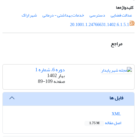
کلیدواژه‌ها
عدالت فضایی
دسترسی
خدمات بهداشتی - درمانی
شهر اراک
20.1001.1.24766631.1402.6.1.5.1
مراجع
دوره 6، شماره 1
بهار 1402
صفحه
89-109
فایل ها
XML
اصل مقاله
1.75 M