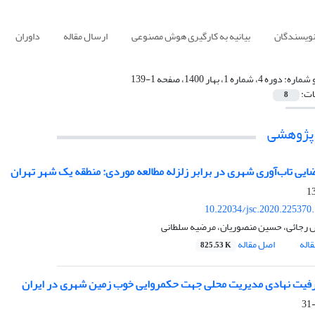
نویسندگان
بیانیه به کارگیری هوش مصنوعی
ارسال مقاله
داوران
 شماره:
دوره 4، شماره 1، بهار 1400، صفحه 1-139
ات:
8
 پژوهشی
ایی تاب‌آوری شهری در برابر زلزله مطالعه موردی: منطقه یک شهر تهران
10.22034/jsc.2020.225370
رجائی، حسین منصوریان، مرضیه سلطانی
اله
اصل مقاله
825.53 K
فیت نهادی مدیریت محلی جهت حکمروایی خوب زمین شهری در ایران