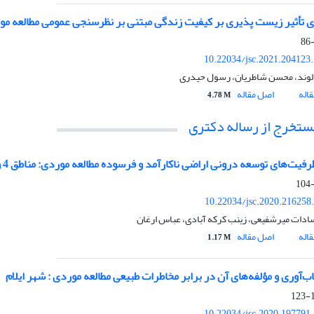
 تأثیر زیست پذیری بر کیفیت زندگی مبتنی بر نظرسنجی عمومی مطالعه مو
10.22034/jsc.2021.204123
لوند، محسن شاطریان، رسول حیدری
اله
اصل مقاله
4.78 M
مستخرج از رساله دکتری
یت‌های توسعه درونی اراضی ناکارآمد و فرسوده مطالعه موردی: مناطق 4 و 14 تهران
10.22034/jsc.2020.216258
سادات میرشفیعی، زینب کرکه آبادی، عباس ارغان
اله
اصل مقاله
1.17 M
اب‌آوری و مؤلفه‌های آن در برابر مخاطرات طبیعی مطالعه موردی : شهر ایلام
1
10.22034/jsc.2020.197791