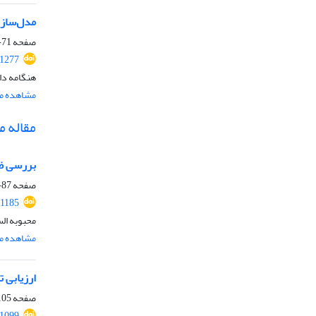
مدل‌سازی
صفحه
71-86
.1277
هنگامه دا
مشاهده مق
مقاله 
بررسی ظرف
صفحه
87-104
.1185
محبوبه ال
مشاهده مق
ارزیابی ت
صفحه
05-123
.1099