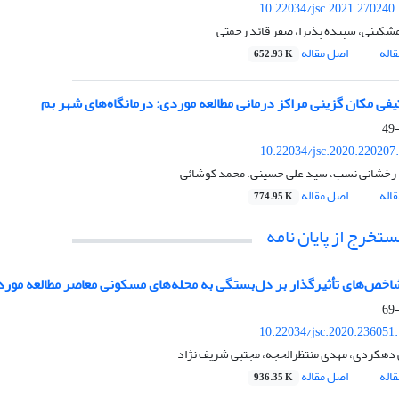
10.22034/jsc.2021.270240
مشکینی، سپیده پذیرا، صفر قائد رحمتی
اله
اصل مقاله
652.93 K
کیفی مکان گزینی مراکز درمانی مطالعه موردی: درمانگاه‌های شهر بم
10.22034/jsc.2020.220207
رخشانی نسب، سید علی حسینی، محمد کوشائی
اله
اصل مقاله
774.95 K
ستخرج از پایان نامه
شاخص‌های تأثیرگذار بر دل‌بستگی به محله‌های مسکونی معاصر مطالعه مو
10.22034/jsc.2020.236051
 دهکردی، مهدی منتظرالحجه، مجتبی شریف نژاد
اله
اصل مقاله
936.35 K