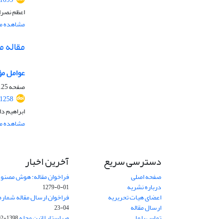
اعظم نصرا
مشاهده مق
مقاله 
عوامل مؤ
صفحه
25-139
.1258
ابراهیم د
مشاهده مق
دسترسی سریع
آخرین اخبار
صفحه اصلی
فراخوان مقاله: هوش مصنوعی
درباره نشریه
01-0-1279
اعضای هیات تحریریه
فراخوان ارسال مقاله شماره وی
ارسال مقاله
04-23
تماس با ما
ویراستار لاتین مجله
1398-02-30