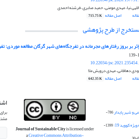
للهی نیا، مهدی مومنی، حمید صابری، فرشته احمدی
اله
اصل مقاله
715.75 K
مستخرج از طرح پژوهشی
ثر بر بروز رفتارهای مجرمانه در تفرجگاه‌های شهر گرگان مطالعه موردی: تفر
1
10.22034/jsc.2021.235454
اودی دهاقانی، مهدی درویش ملا
اله
اصل مقاله
642.35 K
اشت
 و شهر پایدار
برای 
786-
مشتر
ژه کووید 19:
1399-
Journal of Sustainable City
is licensed under
a
Creative Commons Attribution-