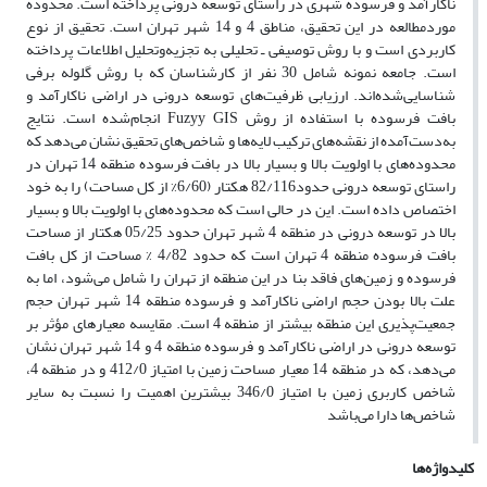
ناکارآمد و فرسوده شهری در راستای توسعه درونی پرداخته است. محدوده
موردمطالعه در این تحقیق، مناطق 4 و 14 شهر تهران است. تحقیق از نوع
کاربردی است و با روش توصیفی ـ تحلیلی به تجزیه‌وتحلیل اطلاعات پرداخته
است. جامعه نمونه شامل 30 نفر از کارشناسان که با روش گلوله برفی
شناسایی‌شده‌اند. ارزیابی ظرفیت‌های توسعه درونی در اراضی ناکارآمد و
بافت فرسوده با استفاده از روش Fuzyy GIS انجام‌شده است. نتایج
به‌دست‌آمده از نقشه‌های ترکیب لایه‌ها و شاخص‌های تحقیق نشان می‌دهد که
محدوده‌های با اولویت بالا و بسیار بالا در بافت فرسوده منطقه 14 تهران در
راستای توسعه درونی حدود82/116 هکتار (6/60% از کل مساحت) را به خود
اختصاص داده است. این در حالی است که محدوده‌های با اولویت بالا و بسیار
بالا در توسعه درونی در منطقه 4 شهر تهران حدود 05/25 هکتار از مساحت
بافت فرسوده منطقه 4 تهران است که حدود 4/82 % مساحت از کل بافت
فرسوده و زمین‌های فاقد بنا در این منطقه از تهران را شامل می‌شود، اما به
علت بالا بودن حجم اراضی ناکارآمد و فرسوده منطقه 14 شهر تهران حجم
جمعیت‌پذیری این منطقه بیشتر از منطقه 4 است. مقایسه معیارهای مؤثر بر
توسعه درونی در اراضی ناکارآمد و فرسوده منطقه 4 و 14 شهر تهران نشان
می‌دهد، که در منطقه 14 معیار مساحت زمین با امتیاز 412/0 و در منطقه 4،
شاخص کاربری زمین با امتیاز 346/0 بیشترین اهمیت را نسبت به سایر
شاخص‌ها دارا می‌باشد
کلیدواژه‌ها