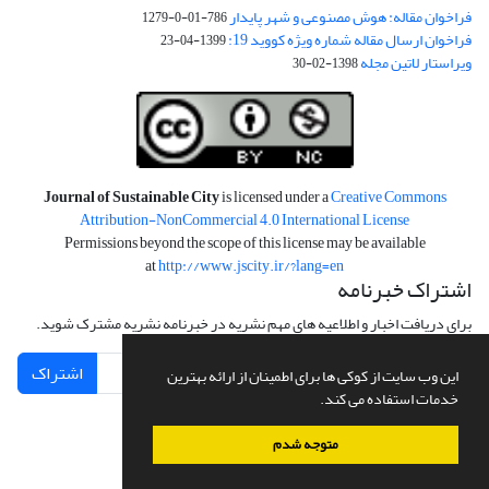
فراخوان مقاله: هوش مصنوعی و شهر پایدار
786-01-0-1279
فراخوان ارسال مقاله شماره ویژه کووید 19:
1399-04-23
ویراستار لاتین مجله
1398-02-30
Journal of Sustainable City
is licensed under a
Creative Commons
Attribution-NonCommercial 4.0 International License
Permissions beyond the scope of this license may be available
at
http://www.jscity.ir/?lang=en
اشتراک خبرنامه
برای دریافت اخبار و اطلاعیه های مهم نشریه در خبرنامه نشریه مشترک شوید.
اشتراک
این وب سایت از کوکی ها برای اطمینان از ارائه بهترین
خدمات استفاده می کند.
متوجه شدم
سامانه مدیریت نشریات علمی.
طراحی و پیاده سازی از
سیناوب