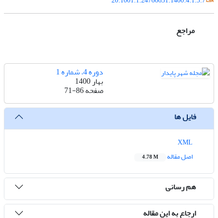
20.1001.1.24766631.1400.4.1.5.7
مراجع
دوره 4، شماره 1
بهار 1400
صفحه
71-86
فایل ها
XML
اصل مقاله
4.78 M
هم رسانی
ارجاع به این مقاله