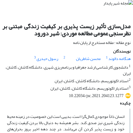
مدل‌سازی تأثیر زیست پذیری بر کیفیت زندگی مبتنی بر
نظرسنجی عمومی مطالعه موردی: شهر دورود
نوع مقاله : مقاله مستخرج از پایان نامه
نویسندگان
3
2
1
هنگامه دالوند
محسن شاطریان
رسول حیدری
1
دانشجوی کارشناسی ارشد جغرافیا و برنامه‌ریزی شهری، دانشگاه کاشان، کاشان،
ایران
2
استاد اکوتوریسم، دانشگاه کاشان، کاشان، ایران
3
استادیار اکوتوریسم، دانشگاه کاشان، کاشان، ایران
10.22034/jsc.2021.204123.1277
چکیده
انسان ذاتاً موجودی کمال‌گرا است، بدیهی است این خصوصیت در زمینه محیط
زندگی شهری نیز صدق کند. بشر همیشه به دنبال بالا بردن کیفیت زندگی
خود و زیست پذیر کردن آن می‌باشد. در چند دهه اخیر بروز بحران‌های