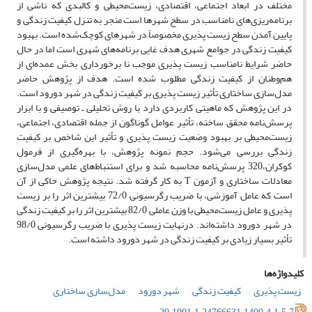
مختلف در ابعاد اجتماعی، اقتصادی، زیست‌محیطی و کالبدی که ناشی از
برنامه‌ریزی‌های نامناسب در سطح شهرها است منجر به تنزل کیفیت زندگی و
پایین آمدن سطح زیست پذیری مخصوصاً در شهرهای کوچک‌شده است. بهبود
کیفیت زندگی در جوامع شهری هدف غایی برنامه‌های شهری است اما در حال
حاضر شرایط نامناسب زیست پذیری موجب نا برخورداری بخش عمده‌ای از
هم‌وطنان از کیفیت زندگی مطلوب شده است. هدف از پژوهش حاضر
مدل‌سازی ساختاری تأثیر زیست پذیری بر کیفیت زندگی در شهر دورود است.
در این پژوهش که ماهیتی کاربردی دارد با روش تحلیلی ـ توصیفی و با ابزار
پرسش‌نامه محقق ساخته، تأثیر عوامل گوناگون از جمله اقتصادی، اجتماعی،
زیست‌محیطی بر بهبود وضعیت زیست پذیری و تأثیر این شاخص بر کیفیت
زندگی بررسی می‌شود. حجم نمونه پژوهش، با بهره‌گیری از فرمول
کوکران،320 پرسش‌نامه محاسبه شد و برای استنباط‌های علمی مدل‌سازی
معادلات ساختاری و آزمون T به کار گرفته شد. نتیجه پژوهش حاکی از آن
است که عامل آموزشی، با ضریب رگرسیونی 72/0 بیشترین اثر را بر زیست
پذیری و عامل زیست‌محیطی با وزن عاملی 82/0 بیشترین اثر را بر کیفیت زندگی
در شهر دورود داشته‌اند. درنهایت زیست پذیری با ضریب رگرسیونی 98/0
تأثیر بسیار زیادی بر کیفیت زندگی در شهر دورود داشته است.
کلیدواژه‌ها
زیست پذیری
کیفیت زندگی
شهر دورود
مدل‌سازی ساختاری