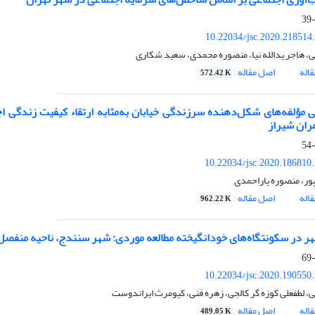
10.22034/jsc.2020.218514
، هاجر یدالله نیا، منصوره محمدی، سعید شکاری
اله
اصل مقاله
572.42 K
 مؤلفه‌های شکل‌دهنده سرزندگی خیابان به‌مثابه ارتقاء کیفیت زندگی 
ران شیراز
10.22034/jsc.2020.186810
پور، منصوره یاراحمدی
اله
اصل مقاله
962.22 K
ر در سکونتگاه‌های خودانگیخته مطالعه موردی: شهر سنندج، ناحیه منفص
10.22034/jsc.2020.190550
ی، لطفعلی کوزه گر کالجی، زهره فنی، کیومرث ایراندوست
اله
اصل مقاله
489.05 K