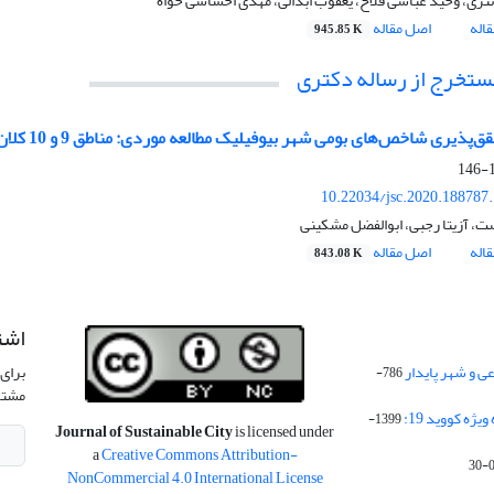
تری، وحید عباسی فلاح، یعقوب ابدالی، مهدی احساسی خواه
اله
اصل مقاله
945.85 K
مستخرج از رساله دکتری
‌پذیری شاخص‌های بومی شهر بیوفیلیک مطالعه موردی: مناطق 9 و 10 کلان‌شهر تهران
1
10.22034/jsc.2020.188787
ت، آزیتا رجبی، ابوالفضل مشکینی
اله
اصل مقاله
843.08 K
اشت
 و شهر پایدار
برای 
786-
مشتر
ژه کووید 19:
1399-
Journal of Sustainable City
is licensed under
a
Creative Commons Attribution-
NonCommercial 4.0 International License