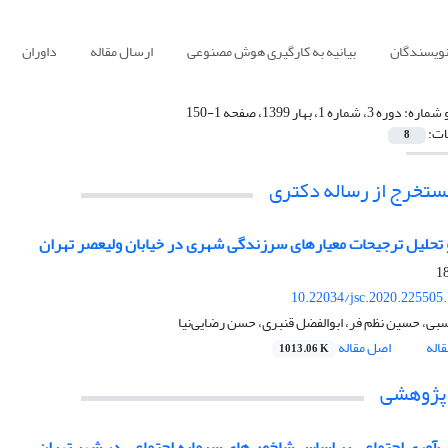
نویسندگان
بیانیه به کارگیری هوش مصنوعی
ارسال مقاله
داوران
 شماره:
دوره 3، شماره 1، بهار 1399، صفحه 1-150
ات:
8
مستخرج از رساله دکتری
و تحلیل ترجیحات معیارهای سرزندگی شهری در خیابان ولیعصر تهران
10.22034/jsc.2020.225505
بی، حسین نظم فر، ابوالفضل قنبری، حسن رضایی‌نیا
اله
اصل مقاله
1013.06 K
 پژوهشی
ب‌آوری اجتماعی بر اساس شاخص‌های سرمایه اجتماعی در شهر تهران