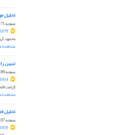
تحلیل موا
صفحه
71-87
.1079
محمود آرو
مشاهده مق
تبیین را
صفحه
89-105
.1014
کرامت الل
مشاهده مق
تحلیل فض
صفحه
07-122
.1019