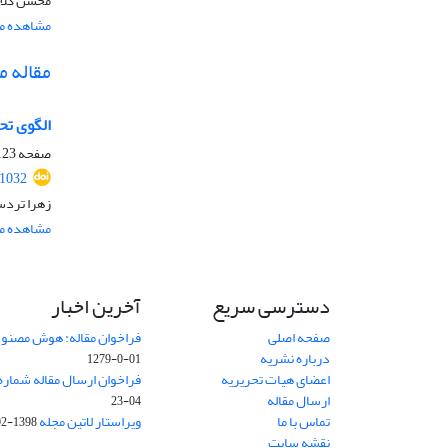
محسن کلان
مشاهده مق
مقاله 
الگوی تحقق
صفحه
23-146
.1032
زهرا تردس
مشاهده مق
دسترسی سریع
آخرین اخبار
صفحه اصلی
فراخوان مقاله: هوش مصنوعی
درباره نشریه
01-0-1279
اعضای هیات تحریریه
فراخوان ارسال مقاله شماره وی
ارسال مقاله
04-23
تماس با ما
ویراستار لاتین مجله
1398-02-30
نقشه سایت