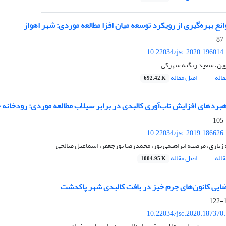
نع بهره‌گیری از رویکرد توسعه میان افزا مطالعه موردی: شهر اهواز
10.22034/jsc.2020.196014
ین، سعید زنگنه شهرکی
اله
اصل مقاله
692.42 K
هبردهای افزایش تاب‌آوری کالبدی در برابر سیلاب مطالعه موردی: رودخانه
10.22034/jsc.2019.186626
ه زیاری، مرضیه ابراهیمی پور، محمدرضا پورجعفر، اسماعیل صالحی
اله
اصل مقاله
1004.95 K
ایی کانون‌های جرم خیز در بافت کالبدی شهر پاکدشت
1
10.22034/jsc.2020.187370