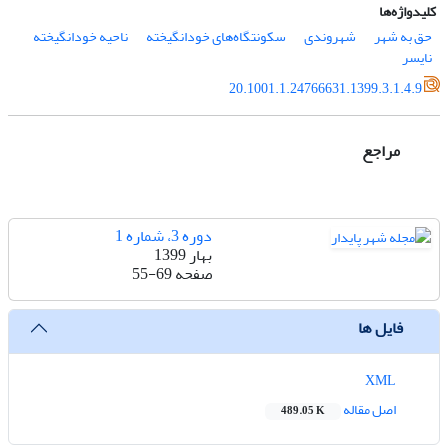
کلیدواژه‌ها
حق به شهر
شهروندی
سکونتگاه‌های خودانگیخته
ناحیه خودانگیخته
نایسر
20.1001.1.24766631.1399.3.1.4.9
مراجع
دوره 3، شماره 1
بهار 1399
صفحه
55-69
فایل ها
XML
اصل مقاله
489.05 K