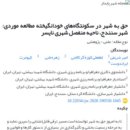
حق به شهر در سکونتگاه‌های خودانگیخته مطالعه موردی:
شهر سنندج، ناحیه منفصل شهری نایسر
نوع مقاله : علمی - پژوهشی
نویسندگان
3
2
1
امیر شریفی
لطفعلی کوزه گر کالجی
زهره فنی
کیومرث
4
ایراندوست
1
دانشجوی دکتری جغرافیا و برنامه ریزی شهری، دانشگاه شهید بهشتی، تهران، ایران
2
استادیار جغرافیا و برنامه ریزی شهری، دانشگاه شهید بهشتی، تهران، ایران
3
دانشیار جغرافیا و برنامه ریزی شهری، دانشگاه شهید بهشتی، تهران، ایران
4
دانشیار شهرسازی، دانشگاه کردستان، سنندج، ایران
10.22034/jsc.2020.190550.1045
چکیده
تا به امروز حق به شهر توانسته است مسیر ترقی قابل‌اعتنایی را سپری نماید و
به مرحله رسمیت بخشی و تأثیرگذاری در بسیاری از دستور کارها و قوانین و