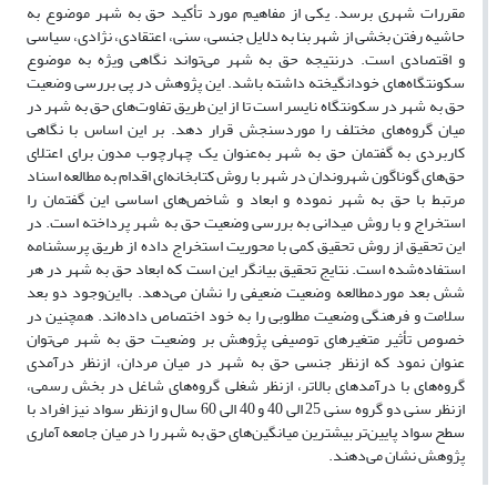
مقررات شهری برسد. یکی از مفاهیم مورد تأکید حق به شهر موضوع به
حاشیه رفتن بخشی از شهر بنا به دلایل جنسی، سنی، اعتقادی، نژادی، سیاسی
و اقتصادی است. درنتیجه حق به شهر می‌تواند نگاهی ویژه به موضوع
سکونتگاه‌های خودانگیخته داشته باشد. این پژوهش در پی بررسی وضعیت
حق به شهر در سکونتگاه نایسر است تا از این طریق تفاوت‌های حق به شهر در
میان گروه‌های مختلف را موردسنجش قرار دهد. بر این اساس با نگاهی
کاربردی به گفتمان حق به شهر به‌عنوان یک چهارچوب مدون برای اعتلای
حق‌های گوناگون شهروندان در شهر با روش کتابخانه‌ای اقدام به مطالعه اسناد
مرتبط با حق به شهر نموده و ابعاد و شاخص‌های اساسی این گفتمان را
استخراج و با روش میدانی به بررسی وضعیت حق به شهر پرداخته است. در
این تحقیق از روش تحقیق کمی با محوریت استخراج داده از طریق پرسشنامه
استفاده‌شده است. نتایج تحقیق بیانگر این است که ابعاد حق به شهر در هر
شش بعد موردمطالعه وضعیت ضعیفی را نشان می‌دهد. بااین‌وجود دو بعد
سلامت و فرهنگی وضعیت مطلوبی را به خود اختصاص داده‌اند. همچنین در
خصوص تأثیر متغیرهای توصیفی پژوهش بر وضعیت حق به شهر می‌توان
عنوان نمود که ازنظر جنسی حق به شهر در میان مردان، ازنظر درآمدی
گروه‌های با درآمدهای بالاتر، ازنظر شغلی گروه‌های شاغل در بخش رسمی،
ازنظر سنی دو گروه سنی 25 الی 40 و 40 الی 60 سال و ازنظر سواد نیز افراد با
سطح سواد پایین‌تر بیشترین میانگین‌های حق به شهر را در میان جامعه آماری
پژوهش نشان می‌دهند.