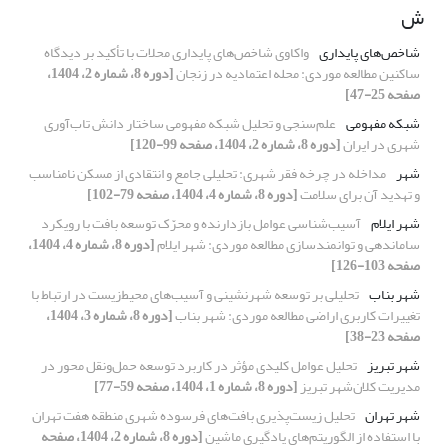
ش
شاخص‌های پایداری
واکاوی شاخص‌های پایداری محلات با تأکید بر دیدگاه
ساکنین مطالعه موردی: محله اعتمادیه در زنجان
[دوره 8، شماره 2، 1404،
صفحه 25-47]
شبکه مفهومی
علم‌سنجی و تحلیل شبکه مفهومی ساختار دانش تاب‌آوری
شهری در ایران
[دوره 8، شماره 2، 1404، صفحه 99-120]
شهر
مداخله در چرخه فقر شهری: تحلیلی جامع و انتقادی از مسکن نامناسب
و تهدید آن برای سلامت
[دوره 8، شماره 4، 1404، صفحه 79-102]
شهر ایلام
آسیب‌شناسی عوامل بازدارنده و محرّک توسعه بافت با رویکرد
ساماندهی و توانمندسازی مطالعه موردی: شهر ایلام
[دوره 8، شماره 4، 1404،
صفحه 103-126]
شهر بناب
تحلیلی بر توسعه شهرنشینی و آسیب‌های محیط‌زیست در ارتباط با
تغییرات کاربری اراضی مطالعه موردی: شهر بناب
[دوره 8، شماره 3، 1404،
صفحه 23-38]
شهر تبریز
تحلیل عوامل کلیدی مؤثر در کاربرد توسعه حمل‌ونقل محور در
مدیریت کلان‌شهر تبریز
[دوره 8، شماره 1، 1404، صفحه 59-77]
شهر تهران
تحلیل زیست‌پذیری بافت‌های فرسوده شهری منطقه هفت تهران
با استفاده از الگوریتم‌های یادگیری ماشین
[دوره 8، شماره 2، 1404، صفحه