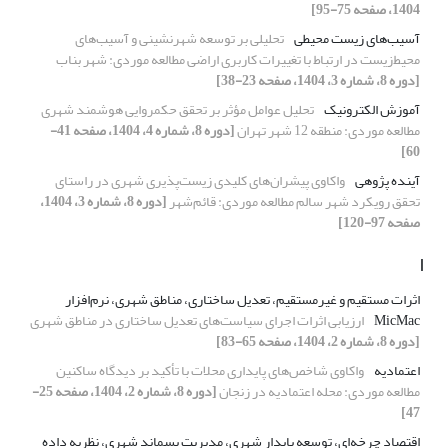
1404، صفحه 75-95]
آسیب‌های زیست محیطی
تحلیلی بر توسعه شهرنشینی و آسیب‌های
محیط‌زیست در ارتباط با تغییرات کاربری اراضی مطالعه موردی: شهر بناب
[دوره 8، شماره 3، 1404، صفحه 23-38]
آموزش الکترونیک
تحلیل عوامل مؤثر بر تحقق حکمروایی هوشمند شهری
مطالعه موردی: منطقه 12 شهر تهران
[دوره 8، شماره 4، 1404، صفحه 41-
60]
آینده پژوهی
واکاوی پیشران‌های کلیدی زیست‌پذیری شهری در راستای
تحقق رویکرد شهر سالم مطالعه موردی: قائم‌شهر
[دوره 8، شماره 3، 1404،
صفحه 97-120]
ا
اثرات مستقیم و غیرمستقیم، تعدیل ساختاری، مناطق شهری، نرم‌افزار
MicMac
ارزیابی اثرات اجرای سیاست‌های تعدیل ساختاری در مناطق شهری
[دوره 8، شماره 2، 1404، صفحه 65-83]
اعتمادیه
واکاوی شاخص‌های پایداری محلات با تأکید بر دیدگاه ساکنین
مطالعه موردی: محله اعتمادیه در زنجان
[دوره 8، شماره 2، 1404، صفحه 25-
47]
اقتصاد چرخه‌ای، توسعه پایدار شهری، مدیریت پسماند شهری، نظریه داده