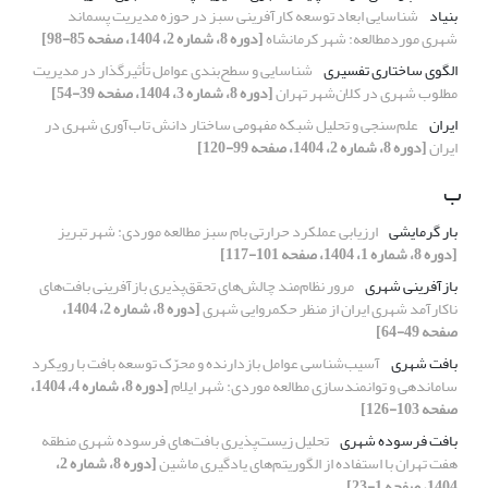
بنیاد
شناسایی ابعاد توسعه کارآفرینی سبز در حوزه مدیریت پسماند
شهری موردمطالعه: شهر کرمانشاه
[دوره 8، شماره 2، 1404، صفحه 85-98]
الگوی ساختاری تفسیری
شناسایی و سطح‌بندی عوامل تأثیرگذار در مدیریت
مطلوب شهری در کلان‌شهر تهران
[دوره 8، شماره 3، 1404، صفحه 39-54]
ایران
علم‌سنجی و تحلیل شبکه مفهومی ساختار دانش تاب‌آوری شهری در
ایران
[دوره 8، شماره 2، 1404، صفحه 99-120]
ب
بار گرمایشی
ارزیابی عملکرد حرارتی بام سبز مطالعه موردی: شهر تبریز
[دوره 8، شماره 1، 1404، صفحه 101-117]
بازآفرینی شهری
مرور نظام‌مند چالش‌های تحقق‌پذیری بازآفرینی بافت‌های
ناکارآمد شهری ایران از منظر حکمروایی شهری
[دوره 8، شماره 2، 1404،
صفحه 49-64]
بافت شهری
آسیب‌شناسی عوامل بازدارنده و محرّک توسعه بافت با رویکرد
ساماندهی و توانمندسازی مطالعه موردی: شهر ایلام
[دوره 8، شماره 4، 1404،
صفحه 103-126]
بافت فرسوده شهری
تحلیل زیست‌پذیری بافت‌های فرسوده شهری منطقه
هفت تهران با استفاده از الگوریتم‌های یادگیری ماشین
[دوره 8، شماره 2،
1404، صفحه 1-23]