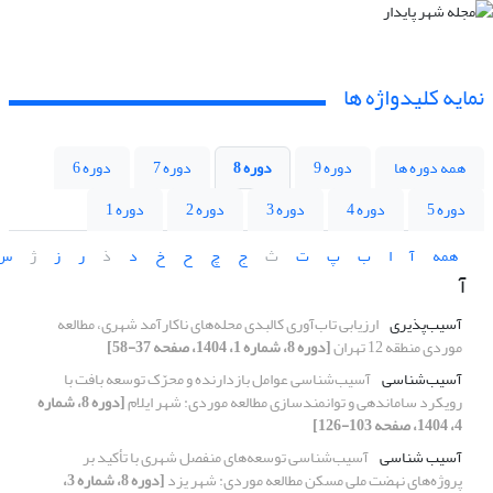
نمایه کلیدواژه ها
همه دوره ها
دوره 9
دوره 8
دوره 7
دوره 6
دوره 5
دوره 4
دوره 3
دوره 2
دوره 1
همه
آ
ا
ب
پ
ت
ث
ج
چ
ح
خ
د
ذ
ر
ز
ژ
س
آ
آسیب‌پذیری
ارزیابی تاب‌آوری کالبدی محله‌های ناکارآمد شهری، مطالعه
موردی منطقه 12 تهران
[دوره 8، شماره 1، 1404، صفحه 37-58]
آسیب‌شناسی
آسیب‌شناسی عوامل بازدارنده و محرّک توسعه بافت با
رویکرد ساماندهی و توانمندسازی مطالعه موردی: شهر ایلام
[دوره 8، شماره
4، 1404، صفحه 103-126]
آسیب شناسی
آسیب‌شناسی توسعه‌های منفصل شهری با تأکید بر
پروژه‌های نهضت ملی مسکن مطالعه موردی: شهر یزد
[دوره 8، شماره 3،