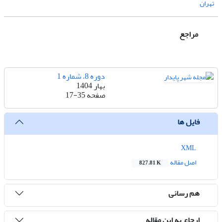
تهران
مراجع
دوره 8، شماره 1
بهار 1404
صفحه
17-35
فایل ها
XML
اصل مقاله
827.81 K
هم رسانی
ارجاع به این مقاله