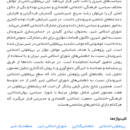
سیاست‌های شهری را تحت تأثیر قرار می‌دهد. این بی‌تفاوتی ناشی از عوامل
مختلف سیاسی، فرهنگی، اجتماعی، اقتصادی و مدیریتی بوده و یکی از دلایل
اصلی آن را می‌توان رشد سریع شهرنشینی، گسترش فردگرایی و افزایش
دغدغه‌های شخصی شهروندان دانست. در چنین شرایطی، افراد توجه کمتری
به امور عمومی و سیاسی نشان داده و میزان مشارکت اجتماعی کاهش می‌یابد.
شورای اسلامی شهر، به‌عنوان نهادی کلیدی در حساس‌سازی شهروندان
نسبت به امور شهری، تاکنون اقدامات مؤثری برای جلب مشارکت عمومی انجام
نداده است؛ موضوعی که موجب تشدید بی‌تفاوتی اجتماعی در شهر تهران شده
است. این پژوهش با هدف شناسایی عوامل مؤثر بر بی‌تفاوتی اجتماعی
شهروندان نسبت به خط‌مشی‌های شورای اسلامی شهر تهران و با استفاده از
روش تحقیق آمیخته انجام‌شده است. در مرحله نخست داده‌ها از طریق
پرسشنامه و مصاحبه با خبرگان جمع‌آوری و با روش کدگذاری تحلیل مضمون
تحلیل شد. یافته‌های کمی پژوهش نشان داد که سطح بی‌تفاوتی اجتماعی
شهروندان نسبت به خط‌مشی‌های شورای اسلامی شهر کمتر از حد متوسط
است. همچنین نتایج بخش کیفی بیانگر آن است که ریشه‌های بی‌تفاوتی در
هفت مضمون اصلی شامل عوامل مرتبط با شورا، سیاسی، روان‌شناختی،
فرهنگی-اجتماعی، جمعیت شناختی، اقتصادی و مدیریتی قرار می‌گیرد که
هرکدام دارای شاخص‌های مشخصی هستند
کلیدواژه‌ها
بی‌تفاوتی اجتماعی
خط‌مشی‌گذاری
شورای اسلامی شهر
منطقه یک شهر