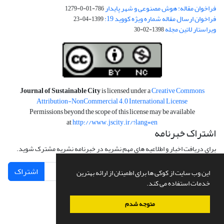
فراخوان مقاله: هوش مصنوعی و شهر پایدار
786-01-0-1279
فراخوان ارسال مقاله شماره ویژه کووید 19:
1399-04-23
ویراستار لاتین مجله
1398-02-30
Journal of Sustainable City
is licensed under a
Creative Commons
Attribution-NonCommercial 4.0 International License
Permissions beyond the scope of this license may be available
at
http://www.jscity.ir/?lang=en
اشتراک خبرنامه
برای دریافت اخبار و اطلاعیه های مهم نشریه در خبرنامه نشریه مشترک شوید.
اشتراک
این وب سایت از کوکی ها برای اطمینان از ارائه بهترین
خدمات استفاده می کند.
متوجه شدم
سامانه مدیریت نشریات علمی.
طراحی و پیاده سازی از
سیناوب