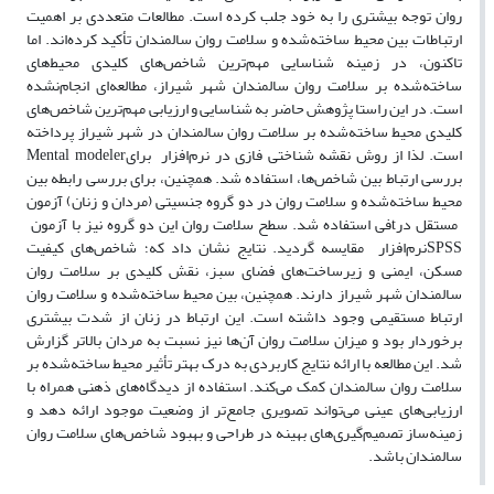
روان توجه بیشتری را به خود جلب کرده است. مطالعات متعددی بر اهمیت
ارتباطات بین محیط ساخته‌شده و سلامت روان سالمندان تأکید کرده‌اند. اما
تاکنون، در زمینه شناسایی مهم‌ترین شاخص‌های کلیدی محیط‌های
ساخته‌شده بر سلامت روان سالمندان شهر شیراز، مطالعه‌ای انجام‌نشده
است. در این راستا پژوهش حاضر به شناسایی و ارزیابی مهم‌ترین شاخص‌های
کلیدی محیط ساخته‌شده بر سلامت روان سالمندان در شهر شیراز پرداخته
است. لذا از روش نقشه شناختی فازی در نرم‌افزار
برای
Mental modeler
بررسی ارتباط بین شاخص‌ها، استفاده شد. همچنین، برای بررسی رابطه بین
محیط ساخته‌شده و سلامت روان در دو گروه جنسیتی (مردان و زنان) آزمون
مستقل در
t
فی استفاده شد. سطح سلامت روان این دو گروه نیز با آزمون
SPSS
نرم‌افزار
مقایسه گردید. نتایج نشان داد که؛ شاخص‌های کیفیت
مسکن، ایمنی و زیرساخت‌های فضای سبز، نقش کلیدی بر سلامت روان
سالمندان شهر شیراز دارند. همچنین، بین محیط ساخته‌شده و سلامت روان
ارتباط مستقیمی وجود داشته است. این ارتباط در زنان از شدت بیشتری
برخوردار بود و میزان سلامت روان آن‌ها نیز نسبت به مردان بالاتر گزارش
شد. این مطالعه با ارائه نتایج کاربردی به درک بهتر تأثیر محیط ساخته‌شده بر
سلامت روان سالمندان کمک می‌کند. استفاده از دیدگاه‌های ذهنی همراه با
ارزیابی‌های عینی می‌تواند تصویری جامع‌تر از وضعیت موجود ارائه دهد و
زمینه‌ساز تصمیم‌گیری‌های بهینه در طراحی و بهبود شاخص‌های سلامت روان
سالمندان باشد.