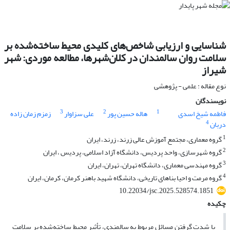
شناسایی و ارزیابی شاخص‌های کلیدی محیط ساخته‌شده بر
سلامت روان سالمندان در کلان‌شهرها، مطالعه موردی: شهر
شیراز
نوع مقاله : علمی - پژوهشی
نویسندگان
3
2
1
فاطمه شیخ اسدی
هاله حسین پور
علی سزاوار
زمزم زمان زاده
4
دربان
1
گروه معماری، مجتمع آموزش عالی زرند، زرند، ایران
2
گروه شهرسازی، واحد پردیس، دانشگاه آزاد اسلامی، پردیس ، ایران
3
گروه مهندسی معماری، دانشگاه تهران، تهران، ایران
4
گروه مرمت و احیا بناهای تاریخی، دانشگاه شهید باهنر کرمان، کرمان، ایران
10.22034/jsc.2025.528574.1851
چکیده
با شدت گرفتن مسائل مربوط به سالمندی، تأثیر محیط ساخته‌شده بر سلامت